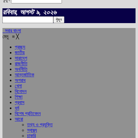
রবিবার, আগস্ট ৯, ২০২৬
সবার বাংলা
মেনু
≡
╳
প্রচ্ছদ
জাতীয়
সারাদেশ
রাজনীতি
অর্থনীতি
আন্তর্জাতিক
অপরাধ
খেলা
বিনোদন
শিক্ষা
প্রবাস
ধর্ম
বিশেষ প্রতিবেদন
আরো
তথ্য ও প্রযুক্তি
স্বাস্থ্য
চাকরি