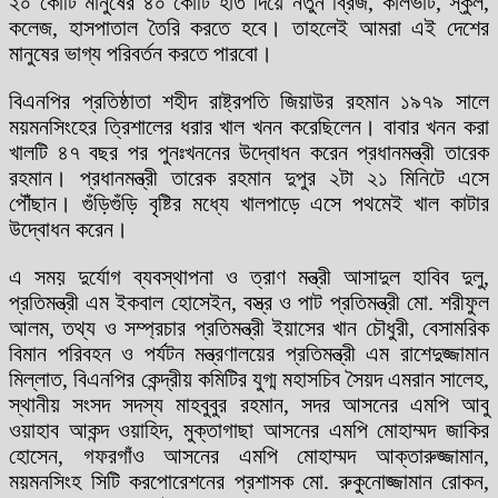
২০ কোটি মানুষের ৪০ কোটি হাত দিয়ে নতুন ব্রিজ, কালভার্ট, স্কুল,
কলেজ, হাসপাতাল তৈরি করতে হবে। তাহলেই আমরা এই দেশের
মানুষের ভাগ্য পরিবর্তন করতে পারবো।
বিএনপির প্রতিষ্ঠাতা শহীদ রাষ্ট্রপতি জিয়াউর রহমান ১৯৭৯ সালে
ময়মনসিংহের ত্রিশালের ধরার খাল খনন করেছিলেন। বাবার খনন করা
খালটি ৪৭ বছর পর পুনঃখননের উদ্বোধন করেন প্রধানমন্ত্রী তারেক
রহমান। প্রধানমন্ত্রী তারেক রহমান দুপুর ২টা ২১ মিনিটে এসে
পৌঁছান। গুঁড়িগুঁড়ি বৃষ্টির মধ্যে খালপাড়ে এসে পথমেই খাল কাটার
উদ্বোধন করেন।
এ সময় দুর্যোগ ব্যবস্থাপনা ও ত্রাণ মন্ত্রী আসাদুল হাবিব দুলু,
প্রতিমন্ত্রী এম ইকবাল হোসেইন, বস্ত্র ও পাট প্রতিমন্ত্রী মো. শরীফুল
আলম, তথ্য ও সম্প্রচার প্রতিমন্ত্রী ইয়াসের খান চৌধুরী, বেসামরিক
বিমান পরিবহন ও পর্যটন মন্ত্রণালয়ের প্রতিমন্ত্রী এম রাশেদুজ্জামান
মিল্লাত, বিএনপির কেন্দ্রীয় কমিটির যুগ্ম মহাসচিব সৈয়দ এমরান সালেহ,
স্থানীয় সংসদ সদস্য মাহবুবুর রহমান, সদর আসনের এমপি আবু
ওয়াহাব আকন্দ ওয়াহিদ, মুক্তাগাছা আসনের এমপি মোহাম্মদ জাকির
হোসেন, গফরগাঁও আসনের এমপি মোহাম্মদ আক্তারুজ্জামান,
ময়মনসিংহ সিটি করপোরেশনের প্রশাসক মো. রুকুনোজ্জামান রোকন,