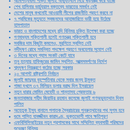
আধিপত্যবাদী শক্তি জুলাই অভ্যুত্থান নিয়ে ষড়যন্ত্র করে যাচ্ছে
শেখ হাসিনার ভার্চ্যুয়াল বক্তব্যে ভারতের সমর্থন নেই
দেশের মানুষ কখনোই আওয়ামী লীগের রাজনীতি গ্রহণ করবে না
৭ শ্রমিকের মৃত্যুতে স্বজনদের আহাজারিতে ভারী হয়ে উঠেছে
হাসপাতাল
ভারত ও বাংলাদেশের মধ্যে বন্দি বিনিময় চুক্তি উপেক্ষা করা হচ্ছে
গণমাধ্যম শক্তিশালী হলেই গণতন্ত্র শক্তিশালী হবে
সবজির দাম কিছুটা কমলেও, মুরগিতে স্বস্তি নেই
নদীদূষণ রোধে সমন্বিত পদক্ষেপ গ্রহণে অবহেলার সুযোগ নেই
৩ দিনের মধ্যে গ্যাস সংকট কেটে যাবে
তনু হত্যায় হাফিজুরের জামিন স্থগিত, আত্মসমর্পণের নির্দেশ
শব্দদূষণ নিয়ন্ত্রণে কঠোর হচ্ছে সরকার
২০ আগস্ট রাষ্ট্রপতি নির্বাচন
জুলাই জাদুঘর বৃহস্পতিবার থেকে সবার জন্য উন্মুক্ত
গাজা দখলে ৩৭ মিলিয়ন ডলার বরাদ্দ দিল ইসরায়েল
নতুন ধারার মোমিন মেহেদী ও শান্তাসহ গ্রেফতার ৬
জনতাবাজার শহীদ জিয়াউর রহমান কলেজে জুলাই গণঅভ্যুত্থান দিবস
পালিত
অহেতুক ইস্যু বানালে পলাতক স্বৈরাচারের পুনরুত্থানের পথ সুগম হবে
গুমে শাস্তি যাবজ্জীবন কারাদণ্ড, ভুক্তভোগী পাবে ক্ষতিপূরণ
এফবিসিসিআইয়ের নতুন প্রশাসকের সাথে সম্মিলিত ব্যবসায়ী পরিষদের
শুভেচ্ছা বিনিময়