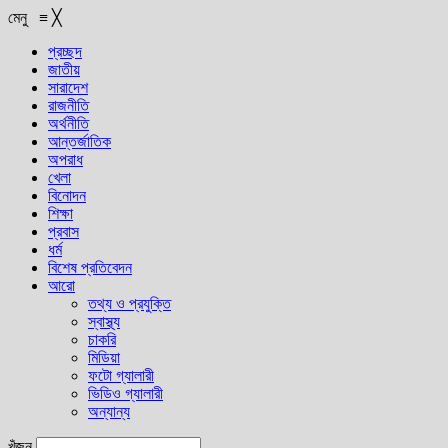
মেনু
≡
╳
প্রচ্ছদ
জাতীয়
সারাদেশ
রাজনীতি
অর্থনীতি
আন্তর্জাতিক
অপরাধ
খেলা
বিনোদন
শিক্ষা
প্রবাস
ধর্ম
বিশেষ প্রতিবেদন
আরো
তথ্য ও প্রযুক্তি
স্বাস্থ্য
চাকরি
মিডিয়া
ফটো গ্যালারী
ভিডিও গ্যালারী
অন্যান্য
খুঁজুন