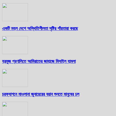
একটি মহল দেশে অস্থিতিশীলতা সৃষ্টির পাঁয়তারা করছে
হরমুজ প্রণালিতে আমিরাতের জাহাজে মিসাইল হামলা
চরফ্যাশনে মাওলানা জুবায়েরের বয়ান শুনতে মানুষের ঢল