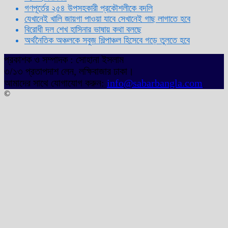
গণপূর্তের ২৫৪ উপসহকারী প্রকৌশলীকে বদলি
যেখানেই খালি জায়গা পাওয়া যাবে সেখানেই গাছ লাগাতে হবে
বিরোধী দল শেখ হাসিনার ভাষায় কথা বলছে
অর্থনৈতিক অঞ্চলকে সবুজ শিল্পাঞ্চল হিসেবে গড়ে তুলতে হবে
প্রকাশক ও সম্পাদক : সোহানা ইসলাম
৩/১৩ প্রতাপদাশ লেন, লক্ষিবাজার ঢাকা।
আমাদের সাথে যোগাযোগ করুন:
info@sabarbangla.com
©