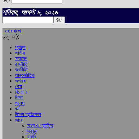
শনিবার, আগস্ট ৮, ২০২৬
সবার বাংলা
মেনু
≡
╳
প্রচ্ছদ
জাতীয়
সারাদেশ
রাজনীতি
অর্থনীতি
আন্তর্জাতিক
অপরাধ
খেলা
বিনোদন
শিক্ষা
প্রবাস
ধর্ম
বিশেষ প্রতিবেদন
আরো
তথ্য ও প্রযুক্তি
স্বাস্থ্য
চাকরি