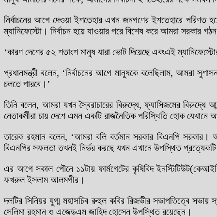
নির্বাচনের আগে দেওয়া ইশতেহার এখন জনগণের ইশতেহারে পরিণত হয়েছে
ম্যানিফেস্টো। নির্বাচন হয়ে যাওয়ার পরে বিশেষ করে আমরা সরকার
‘কারণ দেশের ৫২ শতাংশ মানুষ যারা ভোট দিয়েছে এবংএই ম্যানিফেস্টোর
প্রধানমন্ত্রী বলেন, ‘নির্বাচনের আগে মানুষকে বলেছিলাম, আমরা সুশাস
চলতে পারবে।’
তিনি বলেন, আমরা যখন স্বৈরাচারের বিরুদ্ধে, ফ্যাসিজমের বিরুদ্ধে
নেতাকর্মীরা চায় দেশে এমন একটি রাজনৈতিক পরিস্থিতি হোক যেখানে 
তারেক রহমান বলেন, ‘আমরা বলি বর্তমান সরকার বিএনপি সরকার। 
বিএনপির সফলতা তখনই নির্ভর করছে যখন এখানে উপস্থিত প্রত্যেকটি ম
এর আগে সকাল পৌনে ১১টায় ফার্মগেটের কৃষিবিদ ইনস্টিটিউট(কেআইবি
ফখরুল ইসলাম আলমগীর।
দলটির সিনিয়র যুগ্ম মহাসচিব রুহুল কবির রিজভীর সভাপতিত্বে সভায় 
সেলিমা রহমান ও এজেডএম জাহিদ হোসেন উপস্থিত রয়েছেন।