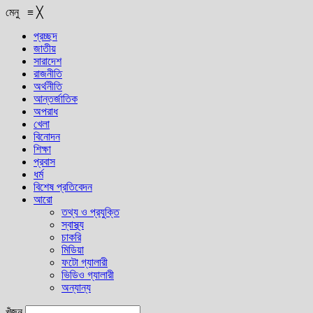
মেনু
≡
╳
প্রচ্ছদ
জাতীয়
সারাদেশ
রাজনীতি
অর্থনীতি
আন্তর্জাতিক
অপরাধ
খেলা
বিনোদন
শিক্ষা
প্রবাস
ধর্ম
বিশেষ প্রতিবেদন
আরো
তথ্য ও প্রযুক্তি
স্বাস্থ্য
চাকরি
মিডিয়া
ফটো গ্যালারী
ভিডিও গ্যালারী
অন্যান্য
খুঁজুন