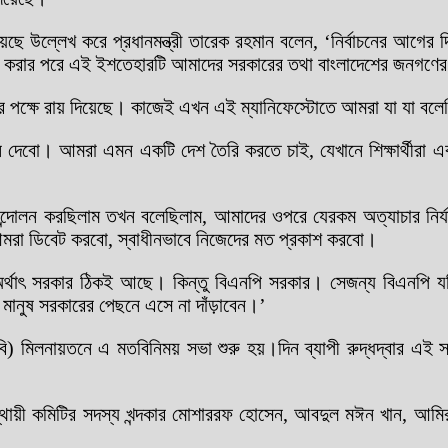
 উল্লেখ করে প্রধানমন্ত্রী তারেক রহমান বলেন, ‘নির্বাচনের আগের দি
 গঠন করার পরে এই ইশতেহারটি আমাদের সরকারের তথা বাংলাদেশের জনগণে
 পক্ষে রায় দিয়েছে। কাজেই এখন এই ম্যানিফেস্টোতে আমরা যা যা বলেছিল
ন দেবো। আমরা এমন একটি দেশ তৈরি করতে চাই, যেখানে শিক্ষার্থীরা একটি 
 আন্দোলন করছিলাম তখন বলেছিলাম, আমাদের ওপরে যেরকম অত্যাচার নির্
আমরা ডিবেট করবো, স্বাধীনভাবে নিজেদের মত প্রকাশ করবো।
অর্থাৎ সরকার ঠিকই আছে। কিন্তু বিএনপি সরকার। সেজন্য বিএনপি য
ানুষ সরকারের পেছনে এসে না দাঁড়াবেন।’
) মিলনায়তনে এ মতবিনিময় সভা শুরু হয়।দিন ব্যাপী রুদ্ধদ্বার এই স
স্থায়ী কমিটির সদস্য খন্দকার মোশাররফ হোসেন, আবদুল মঈন খান, আমির খ