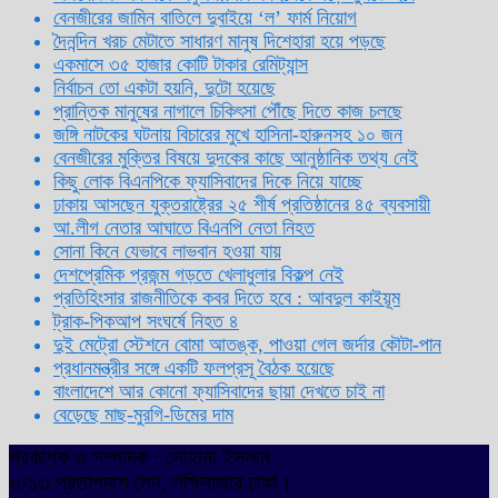
বেনজীরের জামিন বাতিলে দুবাইয়ে ‌‘ল’ ফার্ম নিয়োগ
দৈনন্দিন খরচ মেটাতে সাধারণ মানুষ দিশেহারা হয়ে পড়ছে
একমাসে ৩৫ হাজার কোটি টাকার রেমিট্যান্স
নির্বাচন তো একটা হয়নি, দুটো হয়েছে
প্রান্তিক মানুষের নাগালে চিকিৎসা পৌঁছে দিতে কাজ চলছে
জঙ্গি নাটকের ঘটনায় বিচারের মুখে হাসিনা-হারুনসহ ১০ জন
বেনজীরের মুক্তির বিষয়ে দুদকের কাছে আনুষ্ঠানিক তথ্য নেই
কিছু লোক বিএনপিকে ফ্যাসিবাদের দিকে নিয়ে যাচ্ছে
ঢাকায় আসছেন যুক্তরাষ্ট্রের ২৫ শীর্ষ প্রতিষ্ঠানের ৪৫ ব্যবসায়ী
আ.লীগ নেতার আঘাতে বিএনপি নেতা নিহত
সোনা কিনে যেভাবে লাভবান হওয়া যায়
দেশপ্রেমিক প্রজন্ম গড়তে খেলাধুলার বিকল্প নেই
প্রতিহিংসার রাজনীতিকে কবর দিতে হবে : আবদুল কাইয়ূম
ট্রাক-পিকআপ সংঘর্ষে নিহত ৪
দুই মেট্রো স্টেশনে বোমা আতঙ্ক, পাওয়া গেল জর্দার কৌটা-পান
প্রধানমন্ত্রীর সঙ্গে একটি ফলপ্রসূ বৈঠক হয়েছে
বাংলাদেশে আর কোনো ফ্যাসিবাদের ছায়া দেখতে চাই না
বেড়েছে মাছ-মুরগি-ডিমের দাম
প্রকাশক ও সম্পাদক : সোহানা ইসলাম
৩/১৩ প্রতাপদাশ লেন, লক্ষিবাজার ঢাকা।