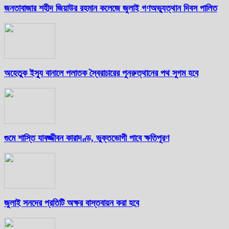
জনতাবাজার শহীদ জিয়াউর রহমান কলেজে জুলাই গণঅভ্যুত্থান দিবস পালিত
অহেতুক ইস্যু বানালে পলাতক স্বৈরাচারের পুনরুত্থানের পথ সুগম হবে
গুমে শাস্তি যাবজ্জীবন কারাদণ্ড, ভুক্তভোগী পাবে ক্ষতিপূরণ
জুলাই সনদের প্রতিটি অক্ষর বাস্তবায়ন করা হবে