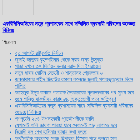
এফবিসিসিআইয়ের নতুন প্রশাসকের সাথে সম্মিলিত ব্যবসায়ী পরিষদের শুভেচ্ছা
বিনিময়
শিরোনাম
২০ আগস্ট রাষ্ট্রপতি নির্বাচন
জুলাই জাদুঘর বৃহস্পতিবার থেকে সবার জন্য উন্মুক্ত
গাজা দখলে ৩৭ মিলিয়ন ডলার বরাদ্দ দিল ইসরায়েল
নতুন ধারার মোমিন মেহেদী ও শান্তাসহ গ্রেফতার ৬
জনতাবাজার শহীদ জিয়াউর রহমান কলেজে জুলাই গণঅভ্যুত্থান দিবস
পালিত
অহেতুক ইস্যু বানালে পলাতক স্বৈরাচারের পুনরুত্থানের পথ সুগম হবে
গুমে শাস্তি যাবজ্জীবন কারাদণ্ড, ভুক্তভোগী পাবে ক্ষতিপূরণ
এফবিসিসিআইয়ের নতুন প্রশাসকের সাথে সম্মিলিত ব্যবসায়ী পরিষদের
শুভেচ্ছা বিনিময়
গণপূর্তের ২৫৪ উপসহকারী প্রকৌশলীকে বদলি
যেখানেই খালি জায়গা পাওয়া যাবে সেখানেই গাছ লাগাতে হবে
বিরোধী দল শেখ হাসিনার ভাষায় কথা বলছে
অর্থনৈতিক অঞ্চলকে সবুজ শিল্পাঞ্চল হিসেবে গড়ে তুলতে হবে