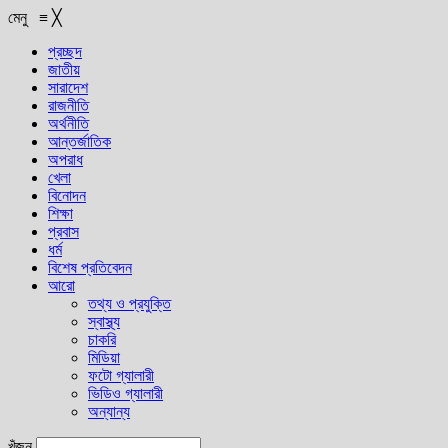
মেনু
≡
╳
প্রচ্ছদ
জাতীয়
সারাদেশ
রাজনীতি
অর্থনীতি
আন্তর্জাতিক
অপরাধ
খেলা
বিনোদন
শিক্ষা
প্রবাস
ধর্ম
বিশেষ প্রতিবেদন
আরো
তথ্য ও প্রযুক্তি
স্বাস্থ্য
চাকরি
মিডিয়া
ফটো গ্যালারী
ভিডিও গ্যালারী
অন্যান্য
খুঁজুন