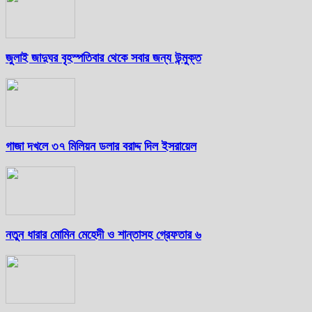
জুলাই জাদুঘর বৃহস্পতিবার থেকে সবার জন্য উন্মুক্ত
গাজা দখলে ৩৭ মিলিয়ন ডলার বরাদ্দ দিল ইসরায়েল
নতুন ধারার মোমিন মেহেদী ও শান্তাসহ গ্রেফতার ৬