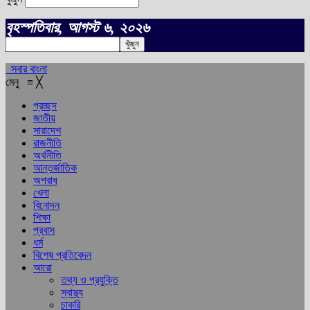
বৃহস্পতিবার, আগস্ট ৬, ২০২৬
সবার বাংলা
মেনু
≡
╳
প্রচ্ছদ
জাতীয়
সারাদেশ
রাজনীতি
অর্থনীতি
আন্তর্জাতিক
অপরাধ
খেলা
বিনোদন
শিক্ষা
প্রবাস
ধর্ম
বিশেষ প্রতিবেদন
আরো
তথ্য ও প্রযুক্তি
স্বাস্থ্য
চাকরি