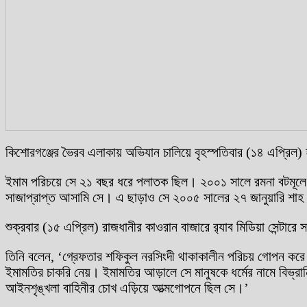
কিশোরগঞ্জের ভৈরব এলাকায় অভিযান চালিয়ে বৃহস্পতিবার (১৪ এপ্রিল
ইমাম পরিচয়ে সে ২১ বছর ধরে পলাতক ছিল। ২০০১ সালে রমনা বটমূলে বো
সাজাপ্রাপ্ত আসামি সে। এ ছাড়াও সে ২০০৫ সালের ২৭ জানুয়ারি শাহ 
শুক্রবার (১৫ এপ্রিল) রাজধানীর কাওরান বাজারে র‌্যাব মিডিয়া সেন্ট
তিনি বলেন, ‘গ্রেফতার শফিকুল নরসিংদী থাকাকালীন পরিচয় গোপন করে 
ইমামতির চাকরি নেয়। ইমামতির আড়ালে সে মানুষকে ধর্মের নামে বিভ্রা
আইনশৃঙ্খলা বাহিনীর চোখ এড়িয়ে আত্মগোপনে ছিল সে।’