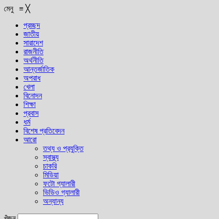
মেনু
≡
╳
প্রচ্ছদ
জাতীয়
সারাদেশ
রাজনীতি
অর্থনীতি
আন্তর্জাতিক
অপরাধ
খেলা
বিনোদন
শিক্ষা
প্রবাস
ধর্ম
বিশেষ প্রতিবেদন
আরো
তথ্য ও প্রযুক্তি
স্বাস্থ্য
চাকরি
মিডিয়া
ফটো গ্যালারী
ভিডিও গ্যালারী
অন্যান্য
খুঁজুন