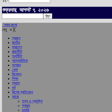
শুক্রবার, আগস্ট ৭, ২০২৬
সবার বাংলা
মেনু
≡
╳
প্রচ্ছদ
জাতীয়
সারাদেশ
রাজনীতি
অর্থনীতি
আন্তর্জাতিক
অপরাধ
খেলা
বিনোদন
শিক্ষা
প্রবাস
ধর্ম
বিশেষ প্রতিবেদন
আরো
তথ্য ও প্রযুক্তি
স্বাস্থ্য
চাকরি