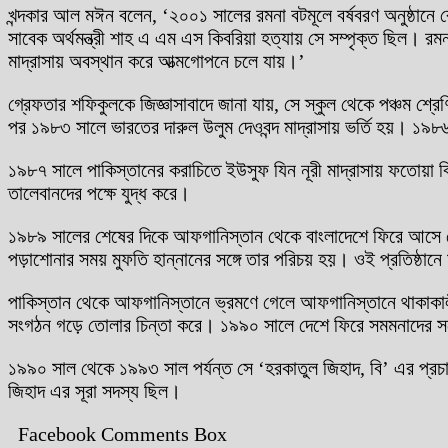
খন্দকার আল মঈন বলেন, ‘২০০১ সালের রমনা বটমূলে বর্ষবরণ অনুষ্ঠানে 
সাবেক অর্থমন্ত্রী শাহ এ এম এস কিবরিয়া হত্যায় সে সম্পৃক্ত ছিল।
মাদ্রাসায় অবস্থান করে আত্মগোপনে চলে যায়।’
গ্রেফতার শফিকুলকে জিজ্ঞাসাবাদে জানা যায়, সে স্কুল থেকে পঞ্চম শ্র
পর ১৯৮৩ সালে ভারতের দারুল উলুম দেওবন্দ মাদ্রাসায় ভর্তি হয়। ১
১৯৮৭ সালে পাকিস্তানের করাচিতে ইউসুফ যিন নূরী মাদ্রাসায় ফতোয়া
তালেবানদের পক্ষে যুদ্ধ করে।
১৯৮৯ সালের শেষের দিকে আফগানিস্তান থেকে বাংলাদেশে ফিরে আসে সে।
পড়াশোনার সময় মুফতি হান্নানের সঙ্গে তার পরিচয় হয়। ওই প্রতিষ্ঠান
পাকিস্তান থেকে আফগানিস্তানে ভ্রমণে গেলে আফগানিস্তানে থাকাকালীন
সংগঠন গড়ে তোলার চিন্তা করে। ১৯৯০ সালে দেশে ফিরে সমমনাদের সঙ্গে 
১৯৯০ সাল থেকে ১৯৯৩ সাল পর্যন্ত সে ‘হরকাতুল জিহাদ, বি’ এর প্র
জিহাদ এর সূরা সদস্য ছিল।
Facebook Comments Box