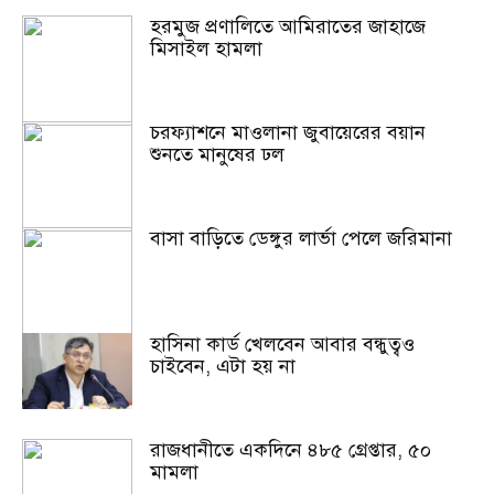
হরমুজ প্রণালিতে আমিরাতের জাহাজে
মিসাইল হামলা
চরফ্যাশনে মাওলানা জুবায়েরের বয়ান
শুনতে মানুষের ঢল
বাসা বাড়িতে ডেঙ্গুর লার্ভা পেলে জরিমানা
হাসিনা কার্ড খেলবেন আবার বন্ধুত্বও
চাইবেন, এটা হয় না
রাজধানীতে একদিনে ৪৮৫ গ্রেপ্তার, ৫০
মামলা