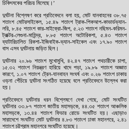
চিকিৎসকের পরিচয় মিলেছে।’
দুর্ঘটনা বিশ্লেষণ করে প্রতিবেদনে বলা হয়, মোট যানবাহনের ৩৮.৭৫
শতাংশ মোটরসাইকেল, ১৫.৪৯ শতাংশ ট্রাক-পিকআপ-কাভার্ডভ্যান-
লরি, ৮.৪৫ শতাংশ কার-মাইক্রো-জিপ, ৫.২৩ শতাংশ নছিমন-করিমন-
ট্রাক্টর-লেগুনা-মাহিন্দ্র, ৮.৮৫ শতাংশ অটোরিকশা, ৫.৪৩ শতাংশ
ব্যাটারিচালিত রিকশা-ইজিবাইক-ভ্যান-সাইকেল এবং ১৭.৯০ শতাংশ
বাস এসব দুর্ঘটনায় জড়িত ছিল।
দুর্ঘটনার ২০.৯৬ শতাংশ মুখোমুখি, ৪২.৪৭ শতাংশ পথচারীকে চাপা,
১৫.৩২ শতাংশ নিয়ন্ত্রণ হারিয়ে খাদে পড়া, ১৯.৮৯ শতাংশ অজ্ঞাত
কারণে, ১.০৭ শতাংশ ট্রেন-যানবাহন সংঘর্ষ এবং ০.২৬ শতাংশ চাকায়
ওড়না পেঁচিয়ে দুর্ঘটনা সংগঠিত হয়েছে বলে প্রতিবেদনে উল্লেখ করা
হয়।
প্রতিবেদনে দুর্ঘটনার ধরন বিশ্লেষণে দেখা গেছে, মোট সংঘটিত
দুর্ঘটনার ৩৩.৮৭ শতাংশ জাতীয় মহাসড়কে, ৪৪.৩৫ শতাংশ আঞ্চলিক
মহাসড়কে, ১৩.৪৪ শতাংশ ফিডার রোডে সংঘটিত হয়। এছাড়াও
সারাদেশে সংঘটিত মোট দুর্ঘটনার ৪.৮৩ শতাংশ ঢাকা মহানগরে, ২.৪১
শতাংশ চট্টগ্রাম মহানগরে সংঘটিত হয়েছে।