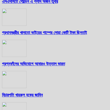
এসএসসিতে গোল্ডেন এ প্লাস অর্জন তুবার
প্রধানমন্ত্রীর খালাতো ভাইয়ের পাম্পের সোয়া কোটি টাকা ছিনতাই
প্রশ্নফাঁসের অভিযোগে আবারও উত্তাল ভারত
বিচারপতি খায়রুল হকের জামিন