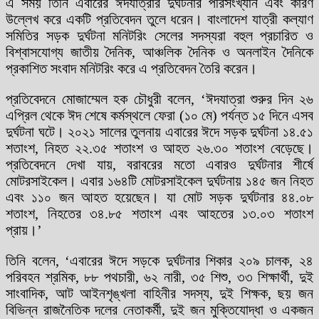
এ সময় তিনি এবারের ঈদযাত্রার দুর্ঘটনার পরিসংখ্যান এবং কারণ
উল্লেখ করে একটি প্রতিবেদন তুলে ধরেন। বাংলাদেশ যাত্রী কল্যাণ
সমিতির সড়ক দুর্ঘটনা মনিটরিং সেলের সদস্যরা বহুল প্রচারিত ও
বিশ্বাসযোগ্য জাতীয় দৈনিক, আঞ্চলিক দৈনিক ও অনলাইন দৈনিকে
প্রকাশিত সংবাদ মনিটরিং করে এ প্রতিবেদন তৈরি করেন।
প্রতিবেদনে মোজাম্মেল হক চৌধুরী বলেন, ‘ঈদযাত্রা শুরুর দিন ২৬
এপ্রিল থেকে ঈদ শেষে কর্মস্থলে ফেরা (১০ মে) পর্যন্ত ১৫ দিনে এসব
দুর্ঘটনা ঘটে। ২০২১ সালের তুলনায় এবারের ঈদে সড়ক দুর্ঘটনা ১৪.৫১
শতাংশ, নিহত ২২.৩৫ শতাংশ ও আহত ২৬.৩০ শতাংশ বেড়েছে।
প্রতিবেদনে দেখা যায়, বরাবরের মতো এবারও দুর্ঘটনার শীর্ষে
মোটরসাইকেল। এবার ১৬৪টি মোটরসাইকেল দুর্ঘটনায় ১৪৫ জন নিহত
এবং ১১০ জন আহত হয়েছেন। যা মোট সড়ক দুর্ঘটনার ৪৪.০৮
শতাংশ, নিহতের ৩৪.৮৫ শতাংশ এবং আহতের ১৩.০৩ শতাংশ
প্রায়।’
তিনি বলেন, ‘এবারের ঈদে সড়কে দুর্ঘটনার শিকার ২০৯ চালক, ২৪
পরিবহন শ্রমিক, ৮৮ পথচারী, ৬২ নারী, ৩৫ শিশু, ৩৩ শিক্ষার্থী, দুই
সাংবাদিক, আট আইনশৃঙ্খলা বাহিনীর সদস্য, দুই শিক্ষক, ছয় জন
বিভিন্ন রাজনৈতিক দলের নেতাকর্মী, দুই জন মুক্তিযোদ্ধা ও একজন