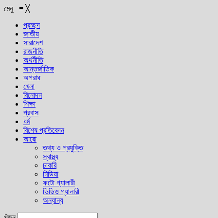
মেনু
≡
╳
প্রচ্ছদ
জাতীয়
সারাদেশ
রাজনীতি
অর্থনীতি
আন্তর্জাতিক
অপরাধ
খেলা
বিনোদন
শিক্ষা
প্রবাস
ধর্ম
বিশেষ প্রতিবেদন
আরো
তথ্য ও প্রযুক্তি
স্বাস্থ্য
চাকরি
মিডিয়া
ফটো গ্যালারী
ভিডিও গ্যালারী
অন্যান্য
খুঁজুন