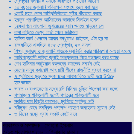
গ্রেপ্তার খলনায়ক ডনকে কারাগারে পাঠানোর আদেশ
১০ বছরের জ্বালানি পরিকল্পনা সংসদে তুলে ধরা হবে
একটি মহল দেশে অস্থিতিশীলতা সৃষ্টির পাঁয়তারা করছে
হরমুজ প্রণালিতে আমিরাতের জাহাজে মিসাইল হামলা
চরফ্যাশনে মাওলানা জুবায়েরের বয়ান শুনতে মানুষের ঢল
বাসা বাড়িতে ডেঙ্গুর লার্ভা পেলে জরিমানা
হাসিনা কার্ড খেলবেন আবার বন্ধুত্বও চাইবেন, এটা হয় না
রাজধানীতে একদিনে ৪৮৫ গ্রেপ্তার, ৫০ মামলা
শিক্ষা, স্বাস্থ্য ও জ্বালানি খাতকে স্বনির্ভর করার পরিকল্পনা নেওয়া হয়েছে
আধিপত্যবাদী শক্তি জুলাই অভ্যুত্থান নিয়ে ষড়যন্ত্র করে যাচ্ছে
শেখ হাসিনার ভার্চ্যুয়াল বক্তব্যে ভারতের সমর্থন নেই
দেশের মানুষ কখনোই আওয়ামী লীগের রাজনীতি গ্রহণ করবে না
৭ শ্রমিকের মৃত্যুতে স্বজনদের আহাজারিতে ভারী হয়ে উঠেছে
হাসপাতাল
ভারত ও বাংলাদেশের মধ্যে বন্দি বিনিময় চুক্তি উপেক্ষা করা হচ্ছে
গণমাধ্যম শক্তিশালী হলেই গণতন্ত্র শক্তিশালী হবে
সবজির দাম কিছুটা কমলেও, মুরগিতে স্বস্তি নেই
নদীদূষণ রোধে সমন্বিত পদক্ষেপ গ্রহণে অবহেলার সুযোগ নেই
৩ দিনের মধ্যে গ্যাস সংকট কেটে যাবে
প্রকাশক ও সম্পাদক : সোহানা ইসলাম
৩/১৩ প্রতাপদাশ লেন, লক্ষিবাজার ঢাকা।