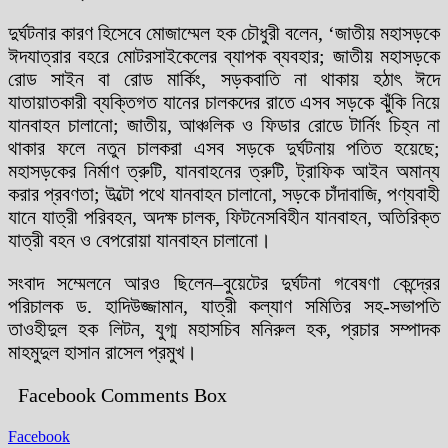
দুর্ঘটনার কারণ হিসেবে মোজাম্মেল হক চৌধুরী বলেন, ‘জাতীয় মহাসড়কে
ঈদযাত্রার বহরে মোটরসাইকেলের ব্যাপক ব্যবহার; জাতীয় মহাসড়কে
রোড সাইন বা রোড মার্কিং, সড়কবাতি না থাকায় হঠাৎ ঈদে
যাতায়াতকারী ব্যক্তিগত যানের চালকদের রাতে এসব সড়কে ঝুঁকি নিয়ে
যানবাহন চালানো; জাতীয়, আঞ্চলিক ও ফিডার রোডে টার্নিং চিহ্ন না
থাকার ফলে নতুন চালকরা এসব সড়কে দুর্ঘটনায় পতিত হয়েছে;
মহাসড়কের নির্মাণ ত্রুটি, যানবাহনের ত্রুটি, ট্রাফিক আইন অমান্য
করার প্রবণতা; উল্টো পথে যানবাহন চালানো, সড়কে চাঁদাবাজি, পণ্যবাহী
যানে যাত্রী পরিবহন, অদক্ষ চালক, ফিটনেসবিহীন যানবাহন, অতিরিক্ত
যাত্রী বহন ও বেপরোয়া যানবাহন চালানো।
সংবাদ সম্মেলনে আরও ছিলেন–বুয়েটের দুর্ঘটনা গবেষণা কেন্দ্রের
পরিচালক ড. হাদিউজ্জামান, যাত্রী কল্যাণ সমিতির সহ-সভাপতি
তাওহীদুল হক লিটন, যুগ্ম মহাসচিব মনিরুল হক, প্রচার সম্পাদক
মাহমুদুল হাসান রাসেল প্রমুখ।
Facebook Comments Box
Facebook