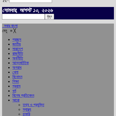
সোমবার, আগস্ট ১০, ২০২৬
সবার বাংলা
মেনু
≡
╳
প্রচ্ছদ
জাতীয়
সারাদেশ
রাজনীতি
অর্থনীতি
আন্তর্জাতিক
অপরাধ
খেলা
বিনোদন
শিক্ষা
প্রবাস
ধর্ম
বিশেষ প্রতিবেদন
আরো
তথ্য ও প্রযুক্তি
স্বাস্থ্য
চাকরি