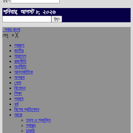
শনিবার, আগস্ট ৮, ২০২৬
সবার বাংলা
মেনু
≡
╳
প্রচ্ছদ
জাতীয়
সারাদেশ
রাজনীতি
অর্থনীতি
আন্তর্জাতিক
অপরাধ
খেলা
বিনোদন
শিক্ষা
প্রবাস
ধর্ম
বিশেষ প্রতিবেদন
আরো
তথ্য ও প্রযুক্তি
স্বাস্থ্য
চাকরি