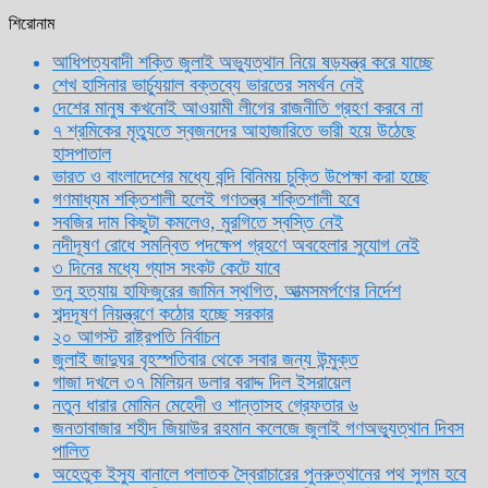
শিরোনাম
আধিপত্যবাদী শক্তি জুলাই অভ্যুত্থান নিয়ে ষড়যন্ত্র করে যাচ্ছে
শেখ হাসিনার ভার্চ্যুয়াল বক্তব্যে ভারতের সমর্থন নেই
দেশের মানুষ কখনোই আওয়ামী লীগের রাজনীতি গ্রহণ করবে না
৭ শ্রমিকের মৃত্যুতে স্বজনদের আহাজারিতে ভারী হয়ে উঠেছে
হাসপাতাল
ভারত ও বাংলাদেশের মধ্যে বন্দি বিনিময় চুক্তি উপেক্ষা করা হচ্ছে
গণমাধ্যম শক্তিশালী হলেই গণতন্ত্র শক্তিশালী হবে
সবজির দাম কিছুটা কমলেও, মুরগিতে স্বস্তি নেই
নদীদূষণ রোধে সমন্বিত পদক্ষেপ গ্রহণে অবহেলার সুযোগ নেই
৩ দিনের মধ্যে গ্যাস সংকট কেটে যাবে
তনু হত্যায় হাফিজুরের জামিন স্থগিত, আত্মসমর্পণের নির্দেশ
শব্দদূষণ নিয়ন্ত্রণে কঠোর হচ্ছে সরকার
২০ আগস্ট রাষ্ট্রপতি নির্বাচন
জুলাই জাদুঘর বৃহস্পতিবার থেকে সবার জন্য উন্মুক্ত
গাজা দখলে ৩৭ মিলিয়ন ডলার বরাদ্দ দিল ইসরায়েল
নতুন ধারার মোমিন মেহেদী ও শান্তাসহ গ্রেফতার ৬
জনতাবাজার শহীদ জিয়াউর রহমান কলেজে জুলাই গণঅভ্যুত্থান দিবস
পালিত
অহেতুক ইস্যু বানালে পলাতক স্বৈরাচারের পুনরুত্থানের পথ সুগম হবে