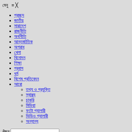
মেনু
≡
╳
প্রচ্ছদ
জাতীয়
সারাদেশ
রাজনীতি
অর্থনীতি
আন্তর্জাতিক
অপরাধ
খেলা
বিনোদন
শিক্ষা
প্রবাস
ধর্ম
বিশেষ প্রতিবেদন
আরো
তথ্য ও প্রযুক্তি
স্বাস্থ্য
চাকরি
মিডিয়া
ফটো গ্যালারী
ভিডিও গ্যালারী
অন্যান্য
খুঁজুন