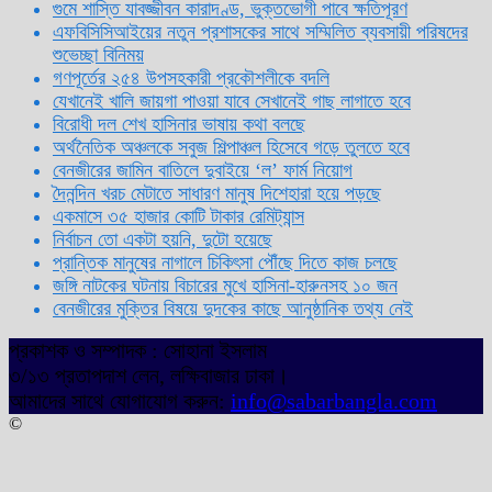
গুমে শাস্তি যাবজ্জীবন কারাদণ্ড, ভুক্তভোগী পাবে ক্ষতিপূরণ
এফবিসিসিআইয়ের নতুন প্রশাসকের সাথে সম্মিলিত ব্যবসায়ী পরিষদের
শুভেচ্ছা বিনিময়
গণপূর্তের ২৫৪ উপসহকারী প্রকৌশলীকে বদলি
যেখানেই খালি জায়গা পাওয়া যাবে সেখানেই গাছ লাগাতে হবে
বিরোধী দল শেখ হাসিনার ভাষায় কথা বলছে
অর্থনৈতিক অঞ্চলকে সবুজ শিল্পাঞ্চল হিসেবে গড়ে তুলতে হবে
বেনজীরের জামিন বাতিলে দুবাইয়ে ‌‘ল’ ফার্ম নিয়োগ
দৈনন্দিন খরচ মেটাতে সাধারণ মানুষ দিশেহারা হয়ে পড়ছে
একমাসে ৩৫ হাজার কোটি টাকার রেমিট্যান্স
নির্বাচন তো একটা হয়নি, দুটো হয়েছে
প্রান্তিক মানুষের নাগালে চিকিৎসা পৌঁছে দিতে কাজ চলছে
জঙ্গি নাটকের ঘটনায় বিচারের মুখে হাসিনা-হারুনসহ ১০ জন
বেনজীরের মুক্তির বিষয়ে দুদকের কাছে আনুষ্ঠানিক তথ্য নেই
প্রকাশক ও সম্পাদক : সোহানা ইসলাম
৩/১৩ প্রতাপদাশ লেন, লক্ষিবাজার ঢাকা।
আমাদের সাথে যোগাযোগ করুন:
info@sabarbangla.com
©