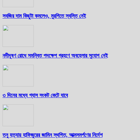
সবজির দাম কিছুটা কমলেও, মুরগিতে স্বস্তি নেই
নদীদূষণ রোধে সমন্বিত পদক্ষেপ গ্রহণে অবহেলার সুযোগ নেই
৩ দিনের মধ্যে গ্যাস সংকট কেটে যাবে
তনু হত্যায় হাফিজুরের জামিন স্থগিত, আত্মসমর্পণের নির্দেশ