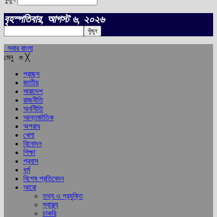
বৃহস্পতিবার, আগস্ট ৬, ২০২৬
সবার বাংলা
মেনু
≡
╳
প্রচ্ছদ
জাতীয়
সারাদেশ
রাজনীতি
অর্থনীতি
আন্তর্জাতিক
অপরাধ
খেলা
বিনোদন
শিক্ষা
প্রবাস
ধর্ম
বিশেষ প্রতিবেদন
আরো
তথ্য ও প্রযুক্তি
স্বাস্থ্য
চাকরি