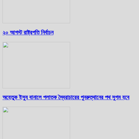
২০ আগস্ট রাষ্ট্রপতি নির্বাচন
অহেতুক ইস্যু বানালে পলাতক স্বৈরাচারের পুনরুত্থানের পথ সুগম হবে