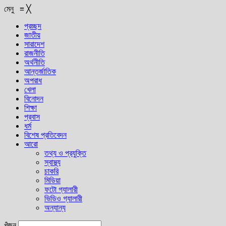
মেনু
≡
╳
প্রচ্ছদ
জাতীয়
সারাদেশ
রাজনীতি
অর্থনীতি
আন্তর্জাতিক
অপরাধ
খেলা
বিনোদন
শিক্ষা
প্রবাস
ধর্ম
বিশেষ প্রতিবেদন
আরো
তথ্য ও প্রযুক্তি
স্বাস্থ্য
চাকরি
মিডিয়া
ফটো গ্যালারী
ভিডিও গ্যালারী
অন্যান্য
খুঁজুন