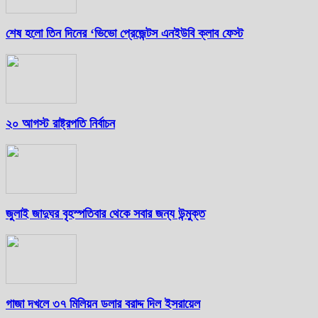
শেষ হলো তিন দিনের ‘ভিভো প্রেজেন্টস এনইউবি ক্লাব ফেস্ট
২০ আগস্ট রাষ্ট্রপতি নির্বাচন
জুলাই জাদুঘর বৃহস্পতিবার থেকে সবার জন্য উন্মুক্ত
গাজা দখলে ৩৭ মিলিয়ন ডলার বরাদ্দ দিল ইসরায়েল