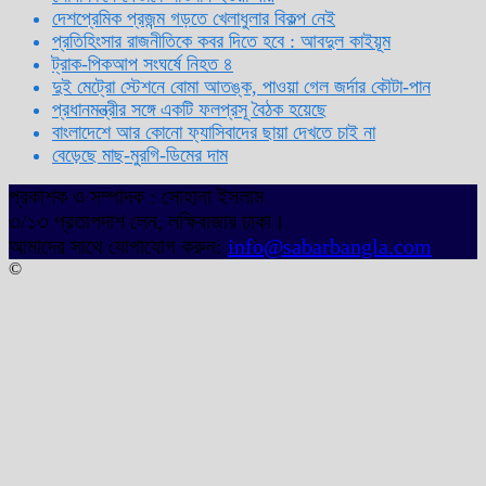
দেশপ্রেমিক প্রজন্ম গড়তে খেলাধুলার বিকল্প নেই
প্রতিহিংসার রাজনীতিকে কবর দিতে হবে : আবদুল কাইয়ূম
ট্রাক-পিকআপ সংঘর্ষে নিহত ৪
দুই মেট্রো স্টেশনে বোমা আতঙ্ক, পাওয়া গেল জর্দার কৌটা-পান
প্রধানমন্ত্রীর সঙ্গে একটি ফলপ্রসূ বৈঠক হয়েছে
বাংলাদেশে আর কোনো ফ্যাসিবাদের ছায়া দেখতে চাই না
বেড়েছে মাছ-মুরগি-ডিমের দাম
প্রকাশক ও সম্পাদক : সোহানা ইসলাম
৩/১৩ প্রতাপদাশ লেন, লক্ষিবাজার ঢাকা।
আমাদের সাথে যোগাযোগ করুন:
info@sabarbangla.com
©