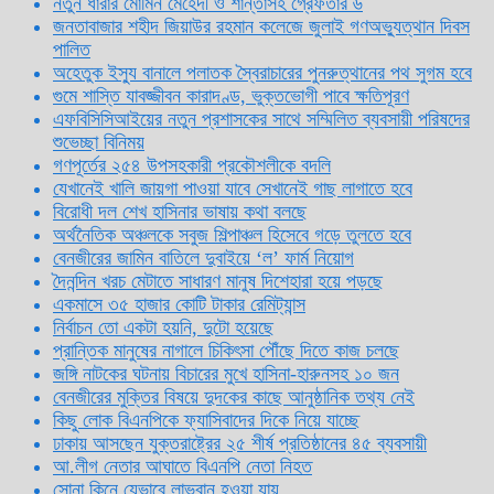
নতুন ধারার মোমিন মেহেদী ও শান্তাসহ গ্রেফতার ৬
জনতাবাজার শহীদ জিয়াউর রহমান কলেজে জুলাই গণঅভ্যুত্থান দিবস
পালিত
অহেতুক ইস্যু বানালে পলাতক স্বৈরাচারের পুনরুত্থানের পথ সুগম হবে
গুমে শাস্তি যাবজ্জীবন কারাদণ্ড, ভুক্তভোগী পাবে ক্ষতিপূরণ
এফবিসিসিআইয়ের নতুন প্রশাসকের সাথে সম্মিলিত ব্যবসায়ী পরিষদের
শুভেচ্ছা বিনিময়
গণপূর্তের ২৫৪ উপসহকারী প্রকৌশলীকে বদলি
যেখানেই খালি জায়গা পাওয়া যাবে সেখানেই গাছ লাগাতে হবে
বিরোধী দল শেখ হাসিনার ভাষায় কথা বলছে
অর্থনৈতিক অঞ্চলকে সবুজ শিল্পাঞ্চল হিসেবে গড়ে তুলতে হবে
বেনজীরের জামিন বাতিলে দুবাইয়ে ‌‘ল’ ফার্ম নিয়োগ
দৈনন্দিন খরচ মেটাতে সাধারণ মানুষ দিশেহারা হয়ে পড়ছে
একমাসে ৩৫ হাজার কোটি টাকার রেমিট্যান্স
নির্বাচন তো একটা হয়নি, দুটো হয়েছে
প্রান্তিক মানুষের নাগালে চিকিৎসা পৌঁছে দিতে কাজ চলছে
জঙ্গি নাটকের ঘটনায় বিচারের মুখে হাসিনা-হারুনসহ ১০ জন
বেনজীরের মুক্তির বিষয়ে দুদকের কাছে আনুষ্ঠানিক তথ্য নেই
কিছু লোক বিএনপিকে ফ্যাসিবাদের দিকে নিয়ে যাচ্ছে
ঢাকায় আসছেন যুক্তরাষ্ট্রের ২৫ শীর্ষ প্রতিষ্ঠানের ৪৫ ব্যবসায়ী
আ.লীগ নেতার আঘাতে বিএনপি নেতা নিহত
সোনা কিনে যেভাবে লাভবান হওয়া যায়