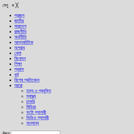
মেনু
≡
╳
প্রচ্ছদ
জাতীয়
সারাদেশ
রাজনীতি
অর্থনীতি
আন্তর্জাতিক
অপরাধ
খেলা
বিনোদন
শিক্ষা
প্রবাস
ধর্ম
বিশেষ প্রতিবেদন
আরো
তথ্য ও প্রযুক্তি
স্বাস্থ্য
চাকরি
মিডিয়া
ফটো গ্যালারী
ভিডিও গ্যালারী
অন্যান্য
খুঁজুন