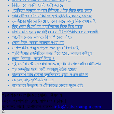
নির্বাচন তো একটা হয়নি, দুটো হয়েছে
প্রান্তিক মানুষের নাগালে চিকিৎসা পৌঁছে দিতে কাজ চলছে
জঙ্গি নাটকের ঘটনায় বিচারের মুখে হাসিনা-হারুনসহ ১০ জন
বেনজীরের মুক্তির বিষয়ে দুদকের কাছে আনুষ্ঠানিক তথ্য নেই
কিছু লোক বিএনপিকে ফ্যাসিবাদের দিকে নিয়ে যাচ্ছে
ঢাকায় আসছেন যুক্তরাষ্ট্রের ২৫ শীর্ষ প্রতিষ্ঠানের ৪৫ ব্যবসায়ী
আ.লীগ নেতার আঘাতে বিএনপি নেতা নিহত
সোনা কিনে যেভাবে লাভবান হওয়া যায়
দেশপ্রেমিক প্রজন্ম গড়তে খেলাধুলার বিকল্প নেই
প্রতিহিংসার রাজনীতিকে কবর দিতে হবে : আবদুল কাইয়ূম
ট্রাক-পিকআপ সংঘর্ষে নিহত ৪
দুই মেট্রো স্টেশনে বোমা আতঙ্ক, পাওয়া গেল জর্দার কৌটা-পান
প্রধানমন্ত্রীর সঙ্গে একটি ফলপ্রসূ বৈঠক হয়েছে
বাংলাদেশে আর কোনো ফ্যাসিবাদের ছায়া দেখতে চাই না
বেড়েছে মাছ-মুরগি-ডিমের দাম
বাংলাদেশে উগ্রবাদ ও মৌলবাদের কোনো স্থান নেই
প্রকাশক ও সম্পাদক : সোহানা ইসলাম
৩/১৩ প্রতাপদাশ লেন, লক্ষিবাজার ঢাকা।
আমাদের সাথে যোগাযোগ করুন:
info@sabarbangla.com
©