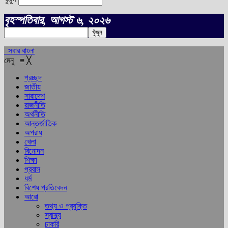
বৃহস্পতিবার, আগস্ট ৬, ২০২৬
সবার বাংলা
মেনু
≡
╳
প্রচ্ছদ
জাতীয়
সারাদেশ
রাজনীতি
অর্থনীতি
আন্তর্জাতিক
অপরাধ
খেলা
বিনোদন
শিক্ষা
প্রবাস
ধর্ম
বিশেষ প্রতিবেদন
আরো
তথ্য ও প্রযুক্তি
স্বাস্থ্য
চাকরি