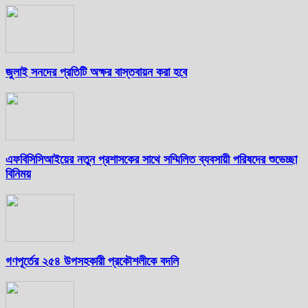
জুলাই সনদের প্রতিটি অক্ষর বাস্তবায়ন করা হবে
এফবিসিসিআইয়ের নতুন প্রশাসকের সাথে সম্মিলিত ব্যবসায়ী পরিষদের শুভেচ্ছা
বিনিময়
গণপূর্তের ২৫৪ উপসহকারী প্রকৌশলীকে বদলি