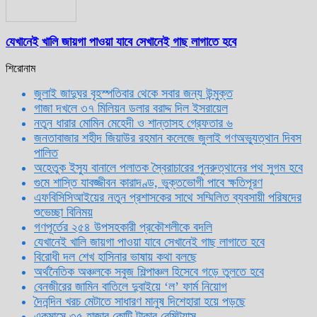
যেখানেই খালি জায়গা পাওয়া যাবে সেখানেই গাছ লাগাতে হবে
শিরোনাম
জুলাই জাদুঘর বৃহস্পতিবার থেকে সবার জন্য উন্মুক্ত
গাজা দখলে ৩৭ মিলিয়ন ডলার বরাদ্দ দিল ইসরায়েল
নতুন ধারার মোমিন মেহেদী ও শান্তাসহ গ্রেফতার ৬
জনতাবাজার শহীদ জিয়াউর রহমান কলেজে জুলাই গণঅভ্যুত্থান দিবস
পালিত
অহেতুক ইস্যু বানালে পলাতক স্বৈরাচারের পুনরুত্থানের পথ সুগম হবে
গুমে শাস্তি যাবজ্জীবন কারাদণ্ড, ভুক্তভোগী পাবে ক্ষতিপূরণ
এফবিসিসিআইয়ের নতুন প্রশাসকের সাথে সম্মিলিত ব্যবসায়ী পরিষদের
শুভেচ্ছা বিনিময়
গণপূর্তের ২৫৪ উপসহকারী প্রকৌশলীকে বদলি
যেখানেই খালি জায়গা পাওয়া যাবে সেখানেই গাছ লাগাতে হবে
বিরোধী দল শেখ হাসিনার ভাষায় কথা বলছে
অর্থনৈতিক অঞ্চলকে সবুজ শিল্পাঞ্চল হিসেবে গড়ে তুলতে হবে
বেনজীরের জামিন বাতিলে দুবাইয়ে ‌‘ল’ ফার্ম নিয়োগ
দৈনন্দিন খরচ মেটাতে সাধারণ মানুষ দিশেহারা হয়ে পড়ছে
একমাসে ৩৫ হাজার কোটি টাকার রেমিট্যান্স