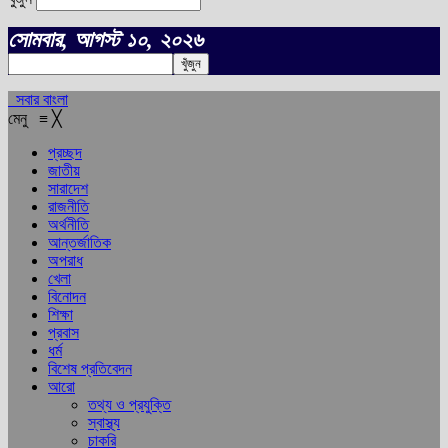
সোমবার, আগস্ট ১০, ২০২৬
সবার বাংলা
মেনু
≡
╳
প্রচ্ছদ
জাতীয়
সারাদেশ
রাজনীতি
অর্থনীতি
আন্তর্জাতিক
অপরাধ
খেলা
বিনোদন
শিক্ষা
প্রবাস
ধর্ম
বিশেষ প্রতিবেদন
আরো
তথ্য ও প্রযুক্তি
স্বাস্থ্য
চাকরি