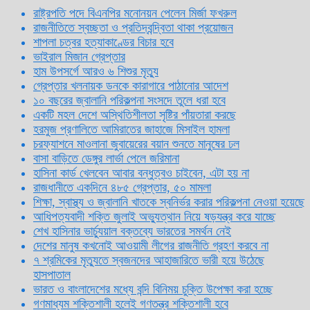
রাষ্ট্রপতি পদে বিএনপির মনোনয়ন পেলেন মির্জা ফখরুল
রাজনীতিতে স্বচ্ছতা ও প্রতিদ্বন্দ্বিতা থাকা প্রয়োজন
শাপলা চত্বর হত্যাকাণ্ডের বিচার হবে
ভাইরাল মিজান গ্রেপ্তার
হাম উপসর্গে আরও ৬ শিশুর মৃত্যু
গ্রেপ্তার খলনায়ক ডনকে কারাগারে পাঠানোর আদেশ
১০ বছরের জ্বালানি পরিকল্পনা সংসদে তুলে ধরা হবে
একটি মহল দেশে অস্থিতিশীলতা সৃষ্টির পাঁয়তারা করছে
হরমুজ প্রণালিতে আমিরাতের জাহাজে মিসাইল হামলা
চরফ্যাশনে মাওলানা জুবায়েরের বয়ান শুনতে মানুষের ঢল
বাসা বাড়িতে ডেঙ্গুর লার্ভা পেলে জরিমানা
হাসিনা কার্ড খেলবেন আবার বন্ধুত্বও চাইবেন, এটা হয় না
রাজধানীতে একদিনে ৪৮৫ গ্রেপ্তার, ৫০ মামলা
শিক্ষা, স্বাস্থ্য ও জ্বালানি খাতকে স্বনির্ভর করার পরিকল্পনা নেওয়া হয়েছে
আধিপত্যবাদী শক্তি জুলাই অভ্যুত্থান নিয়ে ষড়যন্ত্র করে যাচ্ছে
শেখ হাসিনার ভার্চ্যুয়াল বক্তব্যে ভারতের সমর্থন নেই
দেশের মানুষ কখনোই আওয়ামী লীগের রাজনীতি গ্রহণ করবে না
৭ শ্রমিকের মৃত্যুতে স্বজনদের আহাজারিতে ভারী হয়ে উঠেছে
হাসপাতাল
ভারত ও বাংলাদেশের মধ্যে বন্দি বিনিময় চুক্তি উপেক্ষা করা হচ্ছে
গণমাধ্যম শক্তিশালী হলেই গণতন্ত্র শক্তিশালী হবে