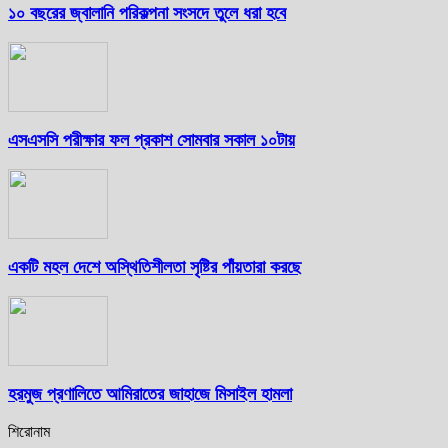
১০ বছরের জ্বালানি পরিকল্পনা সংসদে তুলে ধরা হবে
এসএসসি পরীক্ষার ফল প্রকাশ সোমবার সকাল ১০টায়
একটি মহল দেশে অস্থিতিশীলতা সৃষ্টির পাঁয়তারা করছে
হরমুজ প্রণালিতে আমিরাতের জাহাজে মিসাইল হামলা
শিরোনাম