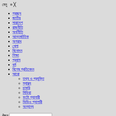
মেনু
≡
╳
প্রচ্ছদ
জাতীয়
সারাদেশ
রাজনীতি
অর্থনীতি
আন্তর্জাতিক
অপরাধ
খেলা
বিনোদন
শিক্ষা
প্রবাস
ধর্ম
বিশেষ প্রতিবেদন
আরো
তথ্য ও প্রযুক্তি
স্বাস্থ্য
চাকরি
মিডিয়া
ফটো গ্যালারী
ভিডিও গ্যালারী
অন্যান্য
খুঁজুন