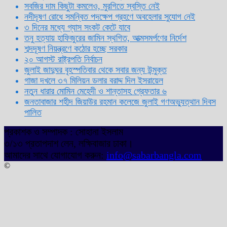
সবজির দাম কিছুটা কমলেও, মুরগিতে স্বস্তি নেই
নদীদূষণ রোধে সমন্বিত পদক্ষেপ গ্রহণে অবহেলার সুযোগ নেই
৩ দিনের মধ্যে গ্যাস সংকট কেটে যাবে
তনু হত্যায় হাফিজুরের জামিন স্থগিত, আত্মসমর্পণের নির্দেশ
শব্দদূষণ নিয়ন্ত্রণে কঠোর হচ্ছে সরকার
২০ আগস্ট রাষ্ট্রপতি নির্বাচন
জুলাই জাদুঘর বৃহস্পতিবার থেকে সবার জন্য উন্মুক্ত
গাজা দখলে ৩৭ মিলিয়ন ডলার বরাদ্দ দিল ইসরায়েল
নতুন ধারার মোমিন মেহেদী ও শান্তাসহ গ্রেফতার ৬
জনতাবাজার শহীদ জিয়াউর রহমান কলেজে জুলাই গণঅভ্যুত্থান দিবস
পালিত
প্রকাশক ও সম্পাদক : সোহানা ইসলাম
৩/১৩ প্রতাপদাশ লেন, লক্ষিবাজার ঢাকা।
আমাদের সাথে যোগাযোগ করুন:
info@sabarbangla.com
©