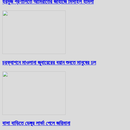
হরমুজ প্রণালিতে আমিরাতের জাহাজে মিসাইল হামলা
চরফ্যাশনে মাওলানা জুবায়েরের বয়ান শুনতে মানুষের ঢল
বাসা বাড়িতে ডেঙ্গুর লার্ভা পেলে জরিমানা