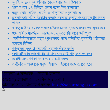
জুলাই জাদুঘর বৃহস্পতিবার থেকে সবার জন্য উন্মুক্ত
গাজা দখলে ৩৭ মিলিয়ন ডলার বরাদ্দ দিল ইসরায়েল
নতুন ধারার মোমিন মেহেদী ও শান্তাসহ গ্রেফতার ৬
জনতাবাজার শহীদ জিয়াউর রহমান কলেজে জুলাই গণঅভ্যুত্থান দিবস
পালিত
অহেতুক ইস্যু বানালে পলাতক স্বৈরাচারের পুনরুত্থানের পথ সুগম হবে
গুমে শাস্তি যাবজ্জীবন কারাদণ্ড, ভুক্তভোগী পাবে ক্ষতিপূরণ
এফবিসিসিআইয়ের নতুন প্রশাসকের সাথে সম্মিলিত ব্যবসায়ী পরিষদের
শুভেচ্ছা বিনিময়
গণপূর্তের ২৫৪ উপসহকারী প্রকৌশলীকে বদলি
যেখানেই খালি জায়গা পাওয়া যাবে সেখানেই গাছ লাগাতে হবে
বিরোধী দল শেখ হাসিনার ভাষায় কথা বলছে
অর্থনৈতিক অঞ্চলকে সবুজ শিল্পাঞ্চল হিসেবে গড়ে তুলতে হবে
প্রকাশক ও সম্পাদক : সোহানা ইসলাম
৩/১৩ প্রতাপদাশ লেন, লক্ষিবাজার ঢাকা।
আমাদের সাথে যোগাযোগ করুন:
info@sabarbangla.com
©