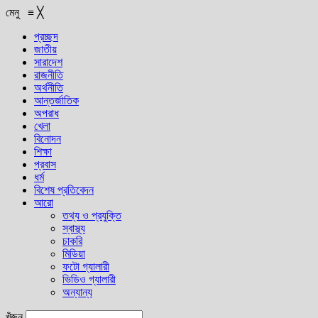
মেনু
≡
╳
প্রচ্ছদ
জাতীয়
সারাদেশ
রাজনীতি
অর্থনীতি
আন্তর্জাতিক
অপরাধ
খেলা
বিনোদন
শিক্ষা
প্রবাস
ধর্ম
বিশেষ প্রতিবেদন
আরো
তথ্য ও প্রযুক্তি
স্বাস্থ্য
চাকরি
মিডিয়া
ফটো গ্যালারী
ভিডিও গ্যালারী
অন্যান্য
খুঁজুন