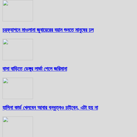
চরফ্যাশনে মাওলানা জুবায়েরের বয়ান শুনতে মানুষের ঢল
বাসা বাড়িতে ডেঙ্গুর লার্ভা পেলে জরিমানা
হাসিনা কার্ড খেলবেন আবার বন্ধুত্বও চাইবেন, এটা হয় না