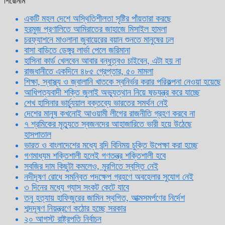
শিরোনাম
একটি মহল দেশে অস্থিতিশীলতা সৃষ্টির পাঁয়তারা করছে
হরমুজ প্রণালিতে আমিরাতের জাহাজে মিসাইল হামলা
চরফ্যাশনে মাওলানা জুবায়েরের বয়ান শুনতে মানুষের ঢল
বাসা বাড়িতে ডেঙ্গুর লার্ভা পেলে জরিমানা
হাসিনা কার্ড খেলবেন আবার বন্ধুত্বও চাইবেন, এটা হয় না
রাজধানীতে একদিনে ৪৮৫ গ্রেপ্তার, ৫০ মামলা
শিক্ষা, স্বাস্থ্য ও জ্বালানি খাতকে স্বনির্ভর করার পরিকল্পনা নেওয়া হয়েছে
আধিপত্যবাদী শক্তি জুলাই অভ্যুত্থান নিয়ে ষড়যন্ত্র করে যাচ্ছে
শেখ হাসিনার ভার্চ্যুয়াল বক্তব্যে ভারতের সমর্থন নেই
দেশের মানুষ কখনোই আওয়ামী লীগের রাজনীতি গ্রহণ করবে না
৭ শ্রমিকের মৃত্যুতে স্বজনদের আহাজারিতে ভারী হয়ে উঠেছে
হাসপাতাল
ভারত ও বাংলাদেশের মধ্যে বন্দি বিনিময় চুক্তি উপেক্ষা করা হচ্ছে
গণমাধ্যম শক্তিশালী হলেই গণতন্ত্র শক্তিশালী হবে
সবজির দাম কিছুটা কমলেও, মুরগিতে স্বস্তি নেই
নদীদূষণ রোধে সমন্বিত পদক্ষেপ গ্রহণে অবহেলার সুযোগ নেই
৩ দিনের মধ্যে গ্যাস সংকট কেটে যাবে
তনু হত্যায় হাফিজুরের জামিন স্থগিত, আত্মসমর্পণের নির্দেশ
শব্দদূষণ নিয়ন্ত্রণে কঠোর হচ্ছে সরকার
২০ আগস্ট রাষ্ট্রপতি নির্বাচন