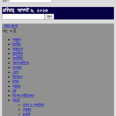
রবিবার, আগস্ট ৯, ২০২৬
সবার বাংলা
মেনু
≡
╳
প্রচ্ছদ
জাতীয়
সারাদেশ
রাজনীতি
অর্থনীতি
আন্তর্জাতিক
অপরাধ
খেলা
বিনোদন
শিক্ষা
প্রবাস
ধর্ম
বিশেষ প্রতিবেদন
আরো
তথ্য ও প্রযুক্তি
স্বাস্থ্য
চাকরি