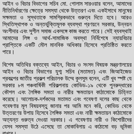
আইন ও বিচার বিভাগের সচিব মো. গোলাম সারওয়ার বলেন, আমাদের
নীতিনির্ধারণের ক্ষেত্রে সমস্যা থেকে উত্তরণ এবং একইসাথে মানুষের
সক্ষমতা ও সুস্থতাকে সামগ্রিকভাবে গুরুত্ব দিতে হবে। আরও
স্থিতিস্থাপক ও অন্তর্ভুক্তিমূলক ব্যবস্থা প্রণয়নে সরকার, উন্নয়ন
অংশীদার এবং সুশীল সমাজ একসঙ্গে কাজ করতে পারে। সেই ব্যবস্থাই
আমাদের লিঙ্গ ও আর্থ-সামাজিক অবস্থা নির্বিশেষে ন্যায়বিচার
প্রাপ্তিকে একটি মৌল মানবিক অধিকার হিসেবে প্রতিষ্ঠিত করতে
পারে।
বিশেষ অতিথির বক্তব্যে আইন, বিচার ও সংসদ বিষয়ক মন্ত্রণালয়ের
আইন ও বিচার বিভাগের যুগ্ম সচিব (মতামত) এবং জিআইজেড
প্রকল্পের জাতীয় প্রকল্প পরিচালক উম্মে কুলসুম বলেন, এটি খুব স্পষ্ট যে
সরকার ৮ম পঞ্চবার্ষিকী পরিকল্পনায় কোভিড-১৯ থেকে পুনরুদ্ধারের
কৌশল এবং লৈঙ্গিক সমতা ও নারীর ক্ষমতায়ন কাঠামোকে চিহ্নিত
করেছে। আলোচক-দর্শকদের মতামত এবং গবেষণা দলের কাছ থেকে
গবেষণার মূল বিষয়বস্তু জানার পর আমি মনে করি, কোভিড থেকে
উত্তরণের উপায় হিসেবে লৈঙ্গিক সমতা এবং নারী ক্ষমতায়ন কাঠামোকে
অত্যন্ত গুরুত্ব দেওয়া দরকার। এ গবেষণায় নারী ও কিশোরীদের
যেসব সমস্যা উঠে এসেছে তা মোকাবিলায় এ কাঠামো বড় ভূমিকা
রাখবে।