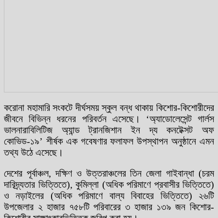
করোনা মহামারি সংকটে দীর্ঘসময় স্কুল বন্ধ থাকায় কিশোর-কিশোরীদের
জীবনে বিভিন্ন ধরনের পরিবর্তন এসেছে। ‘অ্যাডোলেসেন্ট গার্লস
ভালনারাবিলিটিজ অ্যান্ড ট্রানজিশান ইন দ্য কনটেক্সট অফ
কোভিড-১৯’ শীর্ষক এক গবেষণার ফলাফল উপস্থাপন অনুষ্ঠানে এমন
তথ্য উঠে এসেছে।
দেশের পূর্বাঞ্চল, দক্ষিণ ও উত্তরাঞ্চলের তিন জেলা গাইবান্ধা (চরম
দারিদ্র্যতার ভিত্তিতে), কুমিল্লা (অধিক পরিমাণে প্রবাসীর ভিত্তিতে)
ও নড়াইলের (অধিক পরিমাণে বাল্য বিবাহের ভিত্তিতে) ২৬টি
উপজেলার ২ হাজার ৭৫৮টি পরিবারের ৩ হাজার ১৩৯ জন কিশোর-
কিশোরীর সাক্ষাৎকারভিত্তিক জরিপ করা হয়।