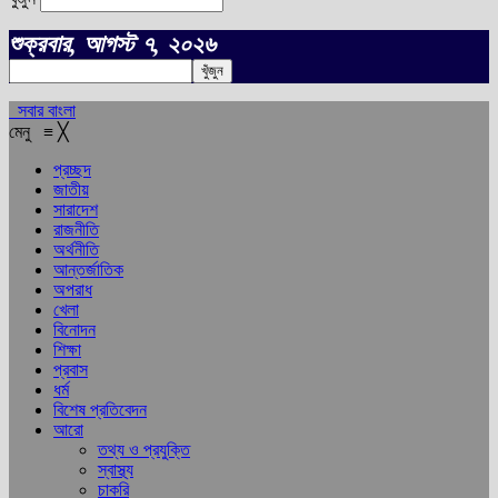
শুক্রবার, আগস্ট ৭, ২০২৬
সবার বাংলা
মেনু
≡
╳
প্রচ্ছদ
জাতীয়
সারাদেশ
রাজনীতি
অর্থনীতি
আন্তর্জাতিক
অপরাধ
খেলা
বিনোদন
শিক্ষা
প্রবাস
ধর্ম
বিশেষ প্রতিবেদন
আরো
তথ্য ও প্রযুক্তি
স্বাস্থ্য
চাকরি