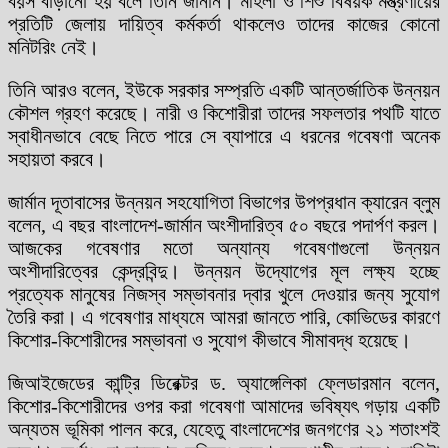
বয়স বাড়ানো হয় বলে তিনি জানান। মহিলা ও শিশু বিষয়ক মন্ত্রণায়ের
প্রতিটি জেলায় দায়িত্ব কর্মকর্তা থাকলেও তাদের কাজের কোনো
মনিটরিং নেই।
তিনি আরও বলেন, ইউকে সরকার সম্প্রতি একটি আন্তর্জাতিক উন্নয়ন
কৌশল গ্রহণ করেছে। নারী ও কিশোরীরা তাদের সফলতার পথটি যাতে
স্বাধীনভাবে বেছে নিতে পারে সে ব্যাপারে এ ধরনের গবেষণা অনেক
সহায়তা করবে।
জার্মান দূতাবাসের উন্নয়ন সহযোগিতা বিভাগের উপপ্রধান ক্যারেন ব্লুম
বলেন, এ বছর বাংলাদেশ-জার্মান অংশীদারিত্ব ৫০ বছরে পদার্পণ করল।
আজকের গবেষণার মতো অন্যান্য গবেষণাগুলো উন্নয়ন
অংশীদারিত্বের কেন্দ্রবিন্দু। উন্নয়ন উদ্যোগের মূল লক্ষ্য হচ্ছে
প্রত্যেক মানুষের নিজস্ব সম্ভাবনার দ্বার খুলে দেওয়ার জন্য সুযোগ
তৈরি করা। এ গবেষণার মাধ্যমে আমরা জানতে পারি, কোভিডের কারণে
কিশোর-কিশোরীদের সম্ভাবনা ও সুযোগ কীভাবে সীমাবদ্ধ হয়েছে।
জিআইজেডের কান্ট্রি ডিরেক্টর ড. অ্যাঙ্গেলিকা ফ্লেডারমান বলেন,
কিশোর-কিশোরীদের ওপর করা গবেষণা আমাদের ভবিষ্যৎ গড়ায় একটি
অন্যতম ভূমিকা পালন করে, যেহেতু বাংলাদেশের জনগণের ২১ শতাংশই