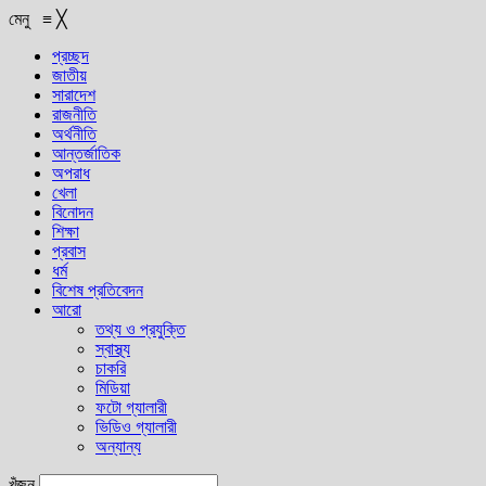
মেনু
≡
╳
প্রচ্ছদ
জাতীয়
সারাদেশ
রাজনীতি
অর্থনীতি
আন্তর্জাতিক
অপরাধ
খেলা
বিনোদন
শিক্ষা
প্রবাস
ধর্ম
বিশেষ প্রতিবেদন
আরো
তথ্য ও প্রযুক্তি
স্বাস্থ্য
চাকরি
মিডিয়া
ফটো গ্যালারী
ভিডিও গ্যালারী
অন্যান্য
খুঁজুন