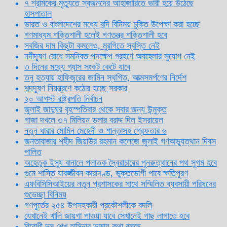
৭ শ্রমিকের মৃত্যুতে স্বজনদের আহাজারিতে ভারী হয়ে উঠেছে
হাসপাতাল
ভারত ও বাংলাদেশের মধ্যে বন্দি বিনিময় চুক্তি উপেক্ষা করা হচ্ছে
গণমাধ্যম শক্তিশালী হলেই গণতন্ত্র শক্তিশালী হবে
সবজির দাম কিছুটা কমলেও, মুরগিতে স্বস্তি নেই
নদীদূষণ রোধে সমন্বিত পদক্ষেপ গ্রহণে অবহেলার সুযোগ নেই
৩ দিনের মধ্যে গ্যাস সংকট কেটে যাবে
তনু হত্যায় হাফিজুরের জামিন স্থগিত, আত্মসমর্পণের নির্দেশ
শব্দদূষণ নিয়ন্ত্রণে কঠোর হচ্ছে সরকার
২০ আগস্ট রাষ্ট্রপতি নির্বাচন
জুলাই জাদুঘর বৃহস্পতিবার থেকে সবার জন্য উন্মুক্ত
গাজা দখলে ৩৭ মিলিয়ন ডলার বরাদ্দ দিল ইসরায়েল
নতুন ধারার মোমিন মেহেদী ও শান্তাসহ গ্রেফতার ৬
জনতাবাজার শহীদ জিয়াউর রহমান কলেজে জুলাই গণঅভ্যুত্থান দিবস
পালিত
অহেতুক ইস্যু বানালে পলাতক স্বৈরাচারের পুনরুত্থানের পথ সুগম হবে
গুমে শাস্তি যাবজ্জীবন কারাদণ্ড, ভুক্তভোগী পাবে ক্ষতিপূরণ
এফবিসিসিআইয়ের নতুন প্রশাসকের সাথে সম্মিলিত ব্যবসায়ী পরিষদের
শুভেচ্ছা বিনিময়
গণপূর্তের ২৫৪ উপসহকারী প্রকৌশলীকে বদলি
যেখানেই খালি জায়গা পাওয়া যাবে সেখানেই গাছ লাগাতে হবে
বিরোধী দল শেখ হাসিনার ভাষায় কথা বলছে