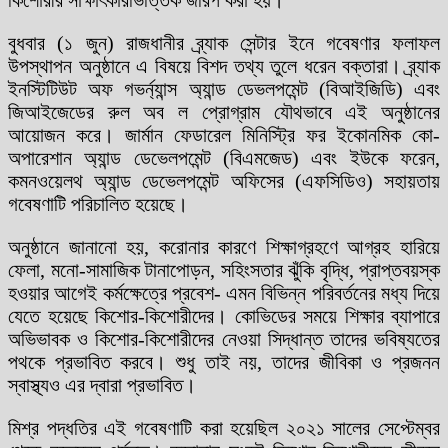
বুধবার (১ জুন) রাজধানীর ব্র্যাক সেন্টার ইনে গবেষণার ফলাফল
উপস্থাপন অনুষ্ঠানে এ বিষয়ে বিশদ তথ্য তুলে ধরেন বক্তারা। ব্র্যাক
ইনস্টিটিউট অফ গভর্ন্যান্স অ্যান্ড ডেভলপমেন্ট (বিআইজিডি) এবং
জিআইজেডের রুল অব ল প্রোগ্রাম যৌথভাবে এই অনুষ্ঠানের
আয়োজন করে। জার্মান ফেডারেল মিনিস্ট্রি ফর ইকোনমিক কো-
অপারেশান অ্যান্ড ডেভেলপমেন্ট (বিএমজেড) এবং ইউকে ফরেন,
কমনওয়েলথ অ্যান্ড ডেভেলপমেন্ট অফিসের (এফসিডিও) সহায়তায়
গবেষণাটি পরিচালিত হয়েছে।
অনুষ্ঠানে জানানো হয়, করোনার কারণে শিক্ষাগ্রহণে আগ্রহ হারিয়ে
ফেলা, মনো-সামাজিক টানাপোড়ন, সহিংসতার ঝুঁকি বৃদ্ধি, প্রাপ্তবয়স্ক
হওয়ার আগেই কর্মক্ষেত্রে প্রবেশ- এমন বিভিন্ন পরিবর্তনের মধ্য দিয়ে
যেতে হয়েছে কিশোর-কিশোরীদের। কোভিডের সময়ে শিক্ষার ব্যাপারে
অভিভাবক ও কিশোর-কিশোরীদের নেওয়া সিদ্ধান্ত তাদের ভবিষ্যতের
পথকে প্রভাবিত করবে। শুধু তাই নয়, তাদের জীবিকা ও প্রজনন
স্বাস্থ্যও এর দ্বারা প্রভাবিত।
মিশ্র পদ্ধতির এই গবেষণাটি করা হয়েছিল ২০২১ সালের সেপ্টেম্বর