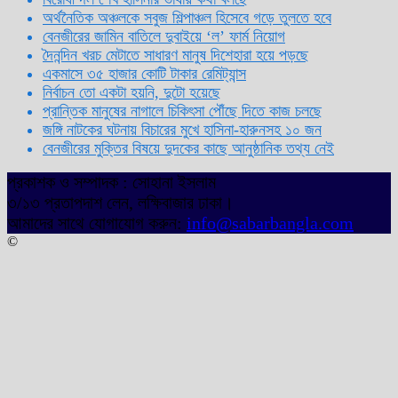
অর্থনৈতিক অঞ্চলকে সবুজ শিল্পাঞ্চল হিসেবে গড়ে তুলতে হবে
বেনজীরের জামিন বাতিলে দুবাইয়ে ‌‘ল’ ফার্ম নিয়োগ
দৈনন্দিন খরচ মেটাতে সাধারণ মানুষ দিশেহারা হয়ে পড়ছে
একমাসে ৩৫ হাজার কোটি টাকার রেমিট্যান্স
নির্বাচন তো একটা হয়নি, দুটো হয়েছে
প্রান্তিক মানুষের নাগালে চিকিৎসা পৌঁছে দিতে কাজ চলছে
জঙ্গি নাটকের ঘটনায় বিচারের মুখে হাসিনা-হারুনসহ ১০ জন
বেনজীরের মুক্তির বিষয়ে দুদকের কাছে আনুষ্ঠানিক তথ্য নেই
প্রকাশক ও সম্পাদক : সোহানা ইসলাম
৩/১৩ প্রতাপদাশ লেন, লক্ষিবাজার ঢাকা।
আমাদের সাথে যোগাযোগ করুন:
info@sabarbangla.com
©