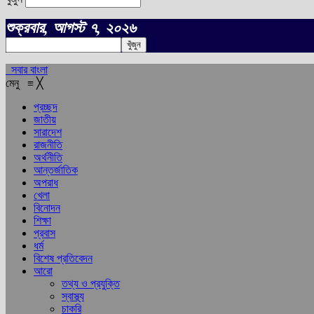
শুক্রবার, আগস্ট ৭, ২০২৬
সবার বাংলা
মেনু
≡
╳
প্রচ্ছদ
জাতীয়
সারাদেশ
রাজনীতি
অর্থনীতি
আন্তর্জাতিক
অপরাধ
খেলা
বিনোদন
শিক্ষা
প্রবাস
ধর্ম
বিশেষ প্রতিবেদন
আরো
তথ্য ও প্রযুক্তি
স্বাস্থ্য
চাকরি