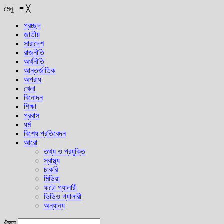
মেনু
≡
╳
প্রচ্ছদ
জাতীয়
সারাদেশ
রাজনীতি
অর্থনীতি
আন্তর্জাতিক
অপরাধ
খেলা
বিনোদন
শিক্ষা
প্রবাস
ধর্ম
বিশেষ প্রতিবেদন
আরো
তথ্য ও প্রযুক্তি
স্বাস্থ্য
চাকরি
মিডিয়া
ফটো গ্যালারী
ভিডিও গ্যালারী
অন্যান্য
খুঁজুন