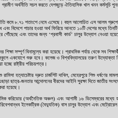
গ্রামীণ অর্থনীতি সচল করতে দেশজুড়ে ঐতিহাসিক খাল খনন কর্মসূচি পুনরুজ্জ
ল্যস্ফীতি কমে ৮.৭১ শতাংশে নেমে এসেছে। বহুল আলোচিত এস আলম গ্রুপে
 বিদেশে পাচার হওয়া অর্থ ফিরিয়ে আনতে ১০টি দেশের মধ্যে তিনটি দেশে
ারে পৌঁছেছে এবং তাদের জন্য ‘প্রবাসী কার্ড’ চালুর উদ্যোগ নেওয়া হ
দের শিক্ষা সম্পূর্ণ বিনামূল্যে করা হয়েছে। প্রাথমিক পর্যায় থেকে সব শিক্
 স্কুলে একযোগে শুরু হবে। কলেজ ও বিশ্ববিদ্যালয়ের তরুণ উদ্যোক্তা হ
া হচ্ছে রাষ্ট্রীয় পরিচয়পত্র।
ামিসা হত্যাচেষ্টার দ্রুত চার্জশিট দাখিল, মেহেরপুরে শিশু ধর্ষণের মাম
এছাড়া ছাত্র-জনতার আন্দোলনের বীরদের আইনি সুরক্ষা দিতে জাতীয় সং
া করা হয়েছে।
ক করিডোর (অর্থনৈতিক অঞ্চল) এবং আগামী ১৬ ডিসেম্বরের মধ্যে হযরত 
পরিবেশবান্ধব ইলেকট্রিক (বৈদ্যুতিক) বাস চালুর উদ্যোগ এবং মেট্রোরেল