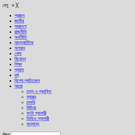
মেনু
≡
╳
প্রচ্ছদ
জাতীয়
সারাদেশ
রাজনীতি
অর্থনীতি
আন্তর্জাতিক
অপরাধ
খেলা
বিনোদন
শিক্ষা
প্রবাস
ধর্ম
বিশেষ প্রতিবেদন
আরো
তথ্য ও প্রযুক্তি
স্বাস্থ্য
চাকরি
মিডিয়া
ফটো গ্যালারী
ভিডিও গ্যালারী
অন্যান্য
খুঁজুন