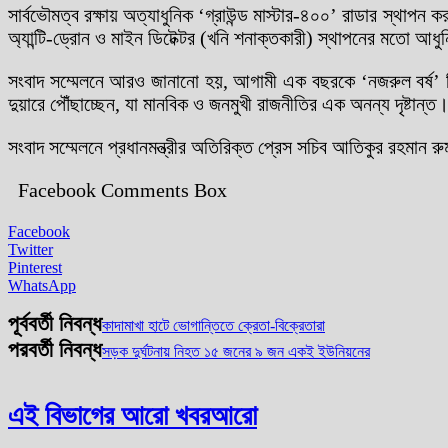
সার্বভৌমত্ব রক্ষায় অত্যাধুনিক ‘গ্রাউন্ড মাস্টার-৪০০’ রাডার স্থা
অ্যান্টি-ড্রোন ও মাইন ডিটেক্টর (খনি শনাক্তকারী) স্থাপনের মতো আধুনি
সংবাদ সম্মেলনে আরও জানানো হয়, আগামী এক বছরকে ‘নজরুল বর্ষ’ হিসে
দুয়ারে পৌঁছাচ্ছেন, যা মানবিক ও জনমুখী রাজনীতির এক অনন্য দৃষ্টান্ত
সংবাদ সম্মেলনে প্রধানমন্ত্রীর অতিরিক্ত প্রেস সচিব আতিকুর রহমান 
Facebook Comments Box
Facebook
Twitter
Pinterest
WhatsApp
পূর্ববর্তী নিবন্ধ
কাদামাখা হাটে ভোগান্তিতে ক্রেতা-বিক্রেতারা
পরবর্তী নিবন্ধ
সড়ক দুর্ঘটনায় নিহত ১৫ জনের ৯ জন একই ইউনিয়নের
এই বিভাগের আরো খবর
আরো