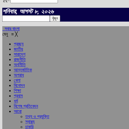
শনিবার, আগস্ট ৮, ২০২৬
সবার বাংলা
মেনু
≡
╳
প্রচ্ছদ
জাতীয়
সারাদেশ
রাজনীতি
অর্থনীতি
আন্তর্জাতিক
অপরাধ
খেলা
বিনোদন
শিক্ষা
প্রবাস
ধর্ম
বিশেষ প্রতিবেদন
আরো
তথ্য ও প্রযুক্তি
স্বাস্থ্য
চাকরি