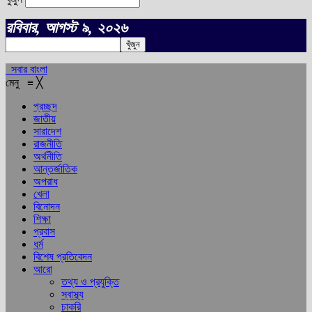
রবিবার, আগস্ট ৯, ২০২৬
সবার বাংলা
মেনু
≡
╳
প্রচ্ছদ
জাতীয়
সারাদেশ
রাজনীতি
অর্থনীতি
আন্তর্জাতিক
অপরাধ
খেলা
বিনোদন
শিক্ষা
প্রবাস
ধর্ম
বিশেষ প্রতিবেদন
আরো
তথ্য ও প্রযুক্তি
স্বাস্থ্য
চাকরি