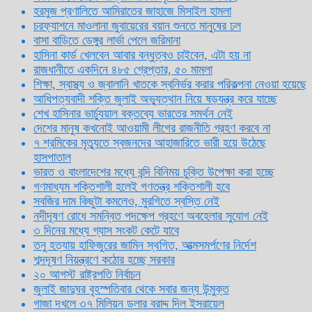
হরমুজ প্রণালিতে আমিরাতের জাহাজে মিসাইল হামলা
চরফ্যাশনে মাওলানা জুবায়েরের বয়ান শুনতে মানুষের ঢল
বাসা বাড়িতে ডেঙ্গুর লার্ভা পেলে জরিমানা
হাসিনা কার্ড খেলবেন আবার বন্ধুত্বও চাইবেন, এটা হয় না
রাজধানীতে একদিনে ৪৮৫ গ্রেপ্তার, ৫০ মামলা
শিক্ষা, স্বাস্থ্য ও জ্বালানি খাতকে স্বনির্ভর করার পরিকল্পনা নেওয়া হয়েছে
আধিপত্যবাদী শক্তি জুলাই অভ্যুত্থান নিয়ে ষড়যন্ত্র করে যাচ্ছে
শেখ হাসিনার ভার্চ্যুয়াল বক্তব্যে ভারতের সমর্থন নেই
দেশের মানুষ কখনোই আওয়ামী লীগের রাজনীতি গ্রহণ করবে না
৭ শ্রমিকের মৃত্যুতে স্বজনদের আহাজারিতে ভারী হয়ে উঠেছে
হাসপাতাল
ভারত ও বাংলাদেশের মধ্যে বন্দি বিনিময় চুক্তি উপেক্ষা করা হচ্ছে
গণমাধ্যম শক্তিশালী হলেই গণতন্ত্র শক্তিশালী হবে
সবজির দাম কিছুটা কমলেও, মুরগিতে স্বস্তি নেই
নদীদূষণ রোধে সমন্বিত পদক্ষেপ গ্রহণে অবহেলার সুযোগ নেই
৩ দিনের মধ্যে গ্যাস সংকট কেটে যাবে
তনু হত্যায় হাফিজুরের জামিন স্থগিত, আত্মসমর্পণের নির্দেশ
শব্দদূষণ নিয়ন্ত্রণে কঠোর হচ্ছে সরকার
২০ আগস্ট রাষ্ট্রপতি নির্বাচন
জুলাই জাদুঘর বৃহস্পতিবার থেকে সবার জন্য উন্মুক্ত
গাজা দখলে ৩৭ মিলিয়ন ডলার বরাদ্দ দিল ইসরায়েল