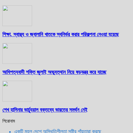
শিক্ষা, স্বাস্থ্য ও জ্বালানি খাতকে স্বনির্ভর করার পরিকল্পনা নেওয়া হয়েছে
আধিপত্যবাদী শক্তি জুলাই অভ্যুত্থান নিয়ে ষড়যন্ত্র করে যাচ্ছে
শেখ হাসিনার ভার্চ্যুয়াল বক্তব্যে ভারতের সমর্থন নেই
শিরোনাম
একটি মহল দেশে অস্থিতিশীলতা সৃষ্টির পাঁয়তারা করছে