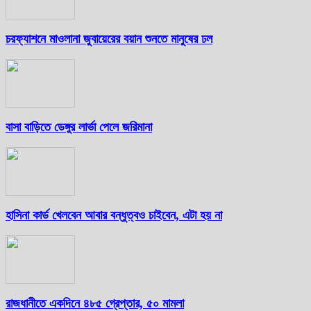
চরফ্যাশনে মাওলানা জুবায়েরের বয়ান শুনতে মানুষের ঢল
বাসা বাড়িতে ডেঙ্গুর লার্ভা পেলে জরিমানা
হাসিনা কার্ড খেলবেন আবার বন্ধুত্বও চাইবেন, এটা হয় না
রাজধানীতে একদিনে ৪৮৫ গ্রেপ্তার, ৫০ মামলা