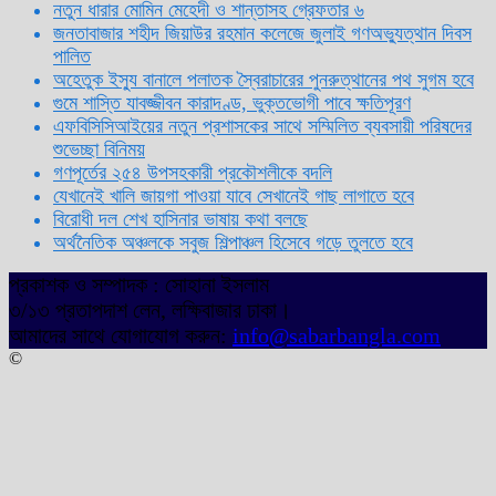
নতুন ধারার মোমিন মেহেদী ও শান্তাসহ গ্রেফতার ৬
জনতাবাজার শহীদ জিয়াউর রহমান কলেজে জুলাই গণঅভ্যুত্থান দিবস
পালিত
অহেতুক ইস্যু বানালে পলাতক স্বৈরাচারের পুনরুত্থানের পথ সুগম হবে
গুমে শাস্তি যাবজ্জীবন কারাদণ্ড, ভুক্তভোগী পাবে ক্ষতিপূরণ
এফবিসিসিআইয়ের নতুন প্রশাসকের সাথে সম্মিলিত ব্যবসায়ী পরিষদের
শুভেচ্ছা বিনিময়
গণপূর্তের ২৫৪ উপসহকারী প্রকৌশলীকে বদলি
যেখানেই খালি জায়গা পাওয়া যাবে সেখানেই গাছ লাগাতে হবে
বিরোধী দল শেখ হাসিনার ভাষায় কথা বলছে
অর্থনৈতিক অঞ্চলকে সবুজ শিল্পাঞ্চল হিসেবে গড়ে তুলতে হবে
প্রকাশক ও সম্পাদক : সোহানা ইসলাম
৩/১৩ প্রতাপদাশ লেন, লক্ষিবাজার ঢাকা।
আমাদের সাথে যোগাযোগ করুন:
info@sabarbangla.com
©