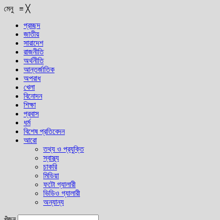
মেনু
≡
╳
প্রচ্ছদ
জাতীয়
সারাদেশ
রাজনীতি
অর্থনীতি
আন্তর্জাতিক
অপরাধ
খেলা
বিনোদন
শিক্ষা
প্রবাস
ধর্ম
বিশেষ প্রতিবেদন
আরো
তথ্য ও প্রযুক্তি
স্বাস্থ্য
চাকরি
মিডিয়া
ফটো গ্যালারী
ভিডিও গ্যালারী
অন্যান্য
খুঁজুন