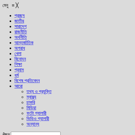
মেনু
≡
╳
প্রচ্ছদ
জাতীয়
সারাদেশ
রাজনীতি
অর্থনীতি
আন্তর্জাতিক
অপরাধ
খেলা
বিনোদন
শিক্ষা
প্রবাস
ধর্ম
বিশেষ প্রতিবেদন
আরো
তথ্য ও প্রযুক্তি
স্বাস্থ্য
চাকরি
মিডিয়া
ফটো গ্যালারী
ভিডিও গ্যালারী
অন্যান্য
খুঁজুন