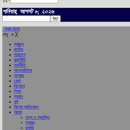
শনিবার, আগস্ট ৮, ২০২৬
সবার বাংলা
মেনু
≡
╳
প্রচ্ছদ
জাতীয়
সারাদেশ
রাজনীতি
অর্থনীতি
আন্তর্জাতিক
অপরাধ
খেলা
বিনোদন
শিক্ষা
প্রবাস
ধর্ম
বিশেষ প্রতিবেদন
আরো
তথ্য ও প্রযুক্তি
স্বাস্থ্য
চাকরি