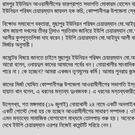
রামপুর ইউনিয়ন আওয়ামীলীগের ভারপ্রাপ্ত সভাপতি মোকারম হোসেন বাহার
ইউনিয়ন পরিষদ চেয়ারম্যান জায়দল হক কচি, কোম্পানীগঞ্জ উপজেলা স্বে
বিক্ষোভ সমাবেশে বক্তারা, মুছাপুর ইউনিয়ন পরিষদ চেয়ারম্যান মো.আইয়
খাস জায়গা দখলের তীব্র নিন্দাও প্রতিবাদ জানিয়ে ইউপি চেয়ারম্যান ম
আলীর কুশপুত্তলিকা দাহ করেন। ইউপি চেয়ারম্যান মো.আইযুব আলী বাং
মির্জার অনুসারী।
কমেন্টের বিষয়ে জানতে চাইলে মুছাপুর ইউনিয়ন পরিষদ চেয়ারম্যান মো.
আরো বলেন, ওবায়দুল কাদের আমাদের গর্বের ধন। নোয়াখালীর সাংবাদি
পারে না। কে হচ্ছেন? আমরা একজন তৃণমূলের কর্মি। আমার পুনরায় জন্
কাদের মির্জা ঘোষিত কোম্পানীগঞ্জ উপজেলা আওয়ামীলীগের সভাপতি ইস্কা
হায়াত খান বলেন, এ ধরনের মন্তব্য দুঃখজনক। এ ধরনের মন্তব্যকারীক
উল্লেখ্য, গত মঙ্গলবার (১৯ জুলাই) নোয়াখালী ২৪ নামে একটি অনলা
একটি পোস্টে লেখা হয় কে হচ্ছেন আওয়ামীলীগের সাধারণ সম্পাদক। ওই 
এমন মন্তব্যে সামাজিক যোগাযোগ মাধ্যমে তোলপাড় শুরু হয়। অনেকে এ
দেখে ইউপি চেয়ারম্যান এরপর নিজেই কমেন্টটি সরিয়ে নেন।