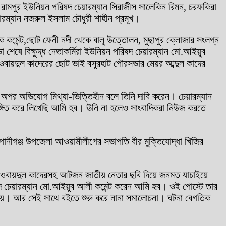
 রামপুর ইউনিয়ন পরিষদ চেয়ারম্যান সিরাজীস সালেকিন রিমন, চরফকিরা
ারম্যান নজরুল ইসলাম চৌধুরী শাহীন প্রমূখ।
ক কমেন্ট,ছোট ফেনী নদী থেকে বালু উত্তোলন, মুছাপুর ক্লোজার সংলগ্ন
শেষে বিক্ষুদ্ধ নেতাকর্মিরা ইউনিয়ন পরিষদ চেয়ারম্যান মো.আইয়ুব
বায়দুল কাদেরের ছোট ভাই বসুরহাট পৌরসভার মেয়র আব্দুল কাদের
ত অপর অভিযোগ মিথ্যা-ভিত্তিহীন বলে তিনি দাবি করেন। চেয়ারম্যান
্গিত করে লিখেছি আমি হব। ঊনি না হলেও সাংবাদিকরা নিউজ করতে
্পানীগঞ্জ উপজেলা আওয়ামীলীগের সভাপতি বীর মুক্তিযোদ্ধা খিজির
দক ওবায়দুল কাদেরসহ আটজন জাতীয় নেতার ছবি দিয়ে জনমত যাচাইয়ে
িষদ চেয়ারম্যান মো.আইয়ুব আলী কমেন্ট করেন আমি হব। ওই পোস্টে তার
 যায়। আর সেই সাথে বইতে শুরু করে নানা সমালোচনা। ঘটনা বেগতিক