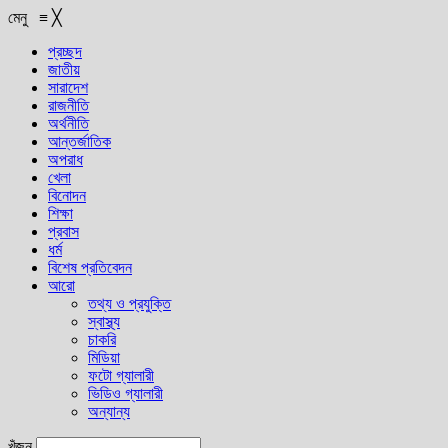
মেনু
≡
╳
প্রচ্ছদ
জাতীয়
সারাদেশ
রাজনীতি
অর্থনীতি
আন্তর্জাতিক
অপরাধ
খেলা
বিনোদন
শিক্ষা
প্রবাস
ধর্ম
বিশেষ প্রতিবেদন
আরো
তথ্য ও প্রযুক্তি
স্বাস্থ্য
চাকরি
মিডিয়া
ফটো গ্যালারী
ভিডিও গ্যালারী
অন্যান্য
খুঁজুন