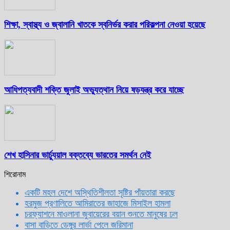
শিক্ষা, স্বাস্থ্য ও জ্বালানি খাতকে স্বনির্ভর করার পরিকল্পনা নেওয়া হয়েছে
আধিপত্যবাদী শক্তি জুলাই অভ্যুত্থান নিয়ে ষড়যন্ত্র করে যাচ্ছে
শেখ হাসিনার ভার্চ্যুয়াল বক্তব্যে ভারতের সমর্থন নেই
শিরোনাম
একটি মহল দেশে অস্থিতিশীলতা সৃষ্টির পাঁয়তারা করছে
হরমুজ প্রণালিতে আমিরাতের জাহাজে মিসাইল হামলা
চরফ্যাশনে মাওলানা জুবায়েরের বয়ান শুনতে মানুষের ঢল
বাসা বাড়িতে ডেঙ্গুর লার্ভা পেলে জরিমানা