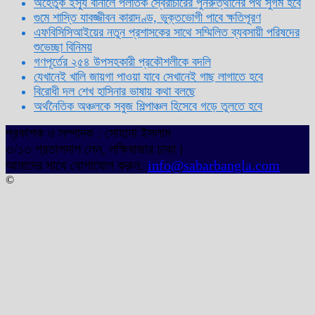
অহেতুক ইস্যু বানালে পলাতক স্বৈরাচারের পুনরুত্থানের পথ সুগম হবে
গুমে শাস্তি যাবজ্জীবন কারাদণ্ড, ভুক্তভোগী পাবে ক্ষতিপূরণ
এফবিসিসিআইয়ের নতুন প্রশাসকের সাথে সম্মিলিত ব্যবসায়ী পরিষদের
শুভেচ্ছা বিনিময়
গণপূর্তের ২৫৪ উপসহকারী প্রকৌশলীকে বদলি
যেখানেই খালি জায়গা পাওয়া যাবে সেখানেই গাছ লাগাতে হবে
বিরোধী দল শেখ হাসিনার ভাষায় কথা বলছে
অর্থনৈতিক অঞ্চলকে সবুজ শিল্পাঞ্চল হিসেবে গড়ে তুলতে হবে
প্রকাশক ও সম্পাদক : সোহানা ইসলাম
৩/১৩ প্রতাপদাশ লেন, লক্ষিবাজার ঢাকা।
আমাদের সাথে যোগাযোগ করুন:
info@sabarbangla.com
©