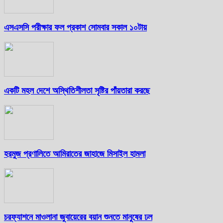
এসএসসি পরীক্ষার ফল প্রকাশ সোমবার সকাল ১০টায়
একটি মহল দেশে অস্থিতিশীলতা সৃষ্টির পাঁয়তারা করছে
হরমুজ প্রণালিতে আমিরাতের জাহাজে মিসাইল হামলা
চরফ্যাশনে মাওলানা জুবায়েরের বয়ান শুনতে মানুষের ঢল