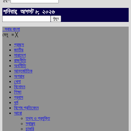
শনিবার, আগস্ট ৮, ২০২৬
সবার বাংলা
মেনু
≡
╳
প্রচ্ছদ
জাতীয়
সারাদেশ
রাজনীতি
অর্থনীতি
আন্তর্জাতিক
অপরাধ
খেলা
বিনোদন
শিক্ষা
প্রবাস
ধর্ম
বিশেষ প্রতিবেদন
আরো
তথ্য ও প্রযুক্তি
স্বাস্থ্য
চাকরি