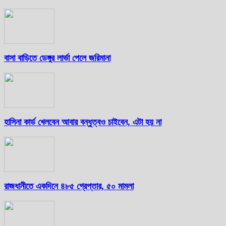
বাসা বাড়িতে ডেঙ্গুর লার্ভা পেলে জরিমানা
হাসিনা কার্ড খেলবেন আবার বন্ধুত্বও চাইবেন, এটা হয় না
রাজধানীতে একদিনে ৪৮৫ গ্রেপ্তার, ৫০ মামলা