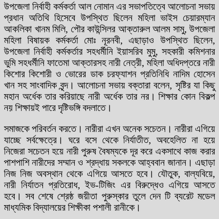
উপজেলা নির্বাহী কর্মকর্তা আল নোমান এর সভাপতিত্বে আলোচনা সভায়
প্রধান অতিথি হিসেবে উপস্থিত ছিলেন মহিলা ভাইস চেয়ারম্যান
আকলিকা খানম মিলি, পৌর কাউন্সিলর আক্তারুল আলম সামু, উপজেলা
মহিলা বিষায়ক কর্মকর্তা মোঃ নূরনবী, এছাড়াও উপস্থিত ছিলেন,
উপজেলা নির্বাহী কর্মকর্তার সহধর্মীনি ইয়াসরিব মুমু, সহকারী কমিশনার
ভুমি সহধর্মীনি ফাতেমা আক্তারসহ নারী নেত্রী, মহিলা অধিদপ্তরে নারী
কিশোর কিশোরী ও ভোরের ডাক চরফ্যাশন প্রতিনিধি নাদিম হোসেন
খান সহ সাংবাদিক বৃন্দ। আলোচনা সভায় বক্তারা বলেন, সৃষ্টির যা কিছু
মহান অর্ধেক তার করিয়াছে নারী অর্ধেক তার নর। শিক্ষার কোন বিকল্প
নয় শিক্ষায়ই পারে দৃষ্টিভঙ্গি বদলাতে।
সমাজকে পরিবর্তন করতে। নারীরা এখন অনেক সচেতন। নারীরা এগিয়ে
যাচ্ছে সর্বক্ষেত্রে। ঘরে বসে থেকে নির্যাতীত, অবহেলিত না হয়ে
নিজেরা সচেতন হয়ে নারী পুরুষ বৈষম্যকে দূর করে একসাথে কাজ করার
পাশপাশি নারীদের সম্মান ও শ্রদ্ধায় সকলকে আহ্ববান জানান। এছাড়া
নিজ নিজ অবস্থান থেকে এগিয়ে আসতে হবে। যৌতুক, বাল্যবিয়ে,
নারী নির্যাতন প্রতিরোধ, ইভ-টিজিং এর বিরুদ্ধেও এগিয়ে আসতে
হবে। সব শেষে শ্রেষ্ঠ জয়ীতা পুরুস্কার তুলে দেন টি ব্যরেট মডেল
মাধ্যমিক বিদ্যালয়ের শিক্ষীকা পশালী রানীকে।