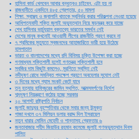
হাসিনা কার্ড খেলবেন আবার বন্ধুত্বও চাইবেন, এটা হয় না
রাজধানীতে একদিনে ৪৮৫ গ্রেপ্তার, ৫০ মামলা
শিক্ষা, স্বাস্থ্য ও জ্বালানি খাতকে স্বনির্ভর করার পরিকল্পনা নেওয়া হয়েছে
আধিপত্যবাদী শক্তি জুলাই অভ্যুত্থান নিয়ে ষড়যন্ত্র করে যাচ্ছে
শেখ হাসিনার ভার্চ্যুয়াল বক্তব্যে ভারতের সমর্থন নেই
দেশের মানুষ কখনোই আওয়ামী লীগের রাজনীতি গ্রহণ করবে না
৭ শ্রমিকের মৃত্যুতে স্বজনদের আহাজারিতে ভারী হয়ে উঠেছে
হাসপাতাল
ভারত ও বাংলাদেশের মধ্যে বন্দি বিনিময় চুক্তি উপেক্ষা করা হচ্ছে
গণমাধ্যম শক্তিশালী হলেই গণতন্ত্র শক্তিশালী হবে
সবজির দাম কিছুটা কমলেও, মুরগিতে স্বস্তি নেই
নদীদূষণ রোধে সমন্বিত পদক্ষেপ গ্রহণে অবহেলার সুযোগ নেই
৩ দিনের মধ্যে গ্যাস সংকট কেটে যাবে
তনু হত্যায় হাফিজুরের জামিন স্থগিত, আত্মসমর্পণের নির্দেশ
শব্দদূষণ নিয়ন্ত্রণে কঠোর হচ্ছে সরকার
২০ আগস্ট রাষ্ট্রপতি নির্বাচন
জুলাই জাদুঘর বৃহস্পতিবার থেকে সবার জন্য উন্মুক্ত
গাজা দখলে ৩৭ মিলিয়ন ডলার বরাদ্দ দিল ইসরায়েল
নতুন ধারার মোমিন মেহেদী ও শান্তাসহ গ্রেফতার ৬
জনতাবাজার শহীদ জিয়াউর রহমান কলেজে জুলাই গণঅভ্যুত্থান দিবস
পালিত