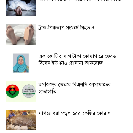
ট্রাক-পিকআপ সংঘর্ষে নিহত ৪
এক কোটি ২ লাখ টাকা কোষাগারে ফেরত
দিলেন ইউএনও রোমানা আফরোজ
মসজিদের ভেতরে বিএনপি-জামায়াতের
হাতাহাতি
সাগরে ধরা পড়ল ১৫৫ কেজির কোরাল