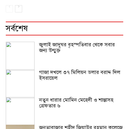
সর্বশেষ
জুলাই জাদুঘর বৃহস্পতিবার থেকে সবার
জন্য উন্মুক্ত
গাজা দখলে ৩৭ মিলিয়ন ডলার বরাদ্দ দিল
ইসরায়েল
নতুন ধারার মোমিন মেহেদী ও শান্তাসহ
গ্রেফতার ৬
জনতাবাজার শহীদ জিয়াউর রহমান কলেজে