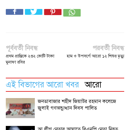
পূর্ববর্তী নিবন্ধ
পরবর্তী নিবন্ধ
প্রথম প্রান্তিকে ২৩২ কোটি টাকা
হাম ও উপসর্গে আরো ১২ শিশুর মৃত্যু
মুনাফা রবির
এই বিভাগের আরো খবর
আরো
জনতাবাজার শহীদ জিয়াউর রহমান কলেজে
জুলাই গণঅভ্যুত্থান দিবস পালিত
আ.লীগ নেতার আঘাতে বিএনপি নেতা নিহত