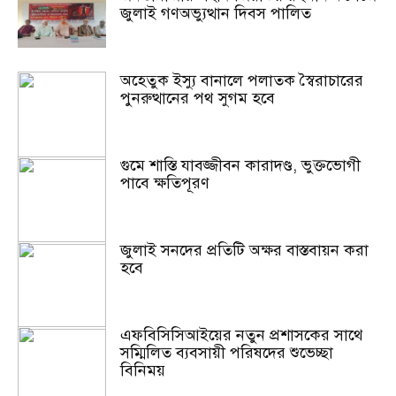
জুলাই গণঅভ্যুত্থান দিবস পালিত
অহেতুক ইস্যু বানালে পলাতক স্বৈরাচারের
পুনরুত্থানের পথ সুগম হবে
গুমে শাস্তি যাবজ্জীবন কারাদণ্ড, ভুক্তভোগী
পাবে ক্ষতিপূরণ
জুলাই সনদের প্রতিটি অক্ষর বাস্তবায়ন করা
হবে
এফবিসিসিআইয়ের নতুন প্রশাসকের সাথে
সম্মিলিত ব্যবসায়ী পরিষদের শুভেচ্ছা
বিনিময়