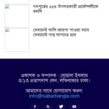
গণপূর্তের ২৫৪ উপসহকারী প্রকৌশলীকে
বদলি
যেখানেই খালি জায়গা পাওয়া যাবে
সেখানেই গাছ লাগাতে হবে
প্রকাশক ও সম্পাদক : সোহানা ইসলাম
৩/১৩ প্রতাপদাশ লেন, লক্ষিবাজার ঢাকা।
আমাদের সাথে যোগাযোগ করুন:
info@sabarbangla.com