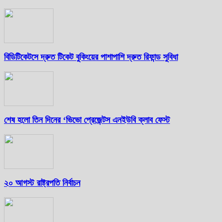
বিডিটিকেটসে দ্রুত টিকেট বুকিংয়ের পাশাপাশি দ্রুত রিফান্ড সুবিধা
শেষ হলো তিন দিনের ‘ভিভো প্রেজেন্টস এনইউবি ক্লাব ফেস্ট
২০ আগস্ট রাষ্ট্রপতি নির্বাচন