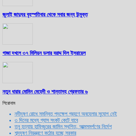
জুলাই জাদুঘর বৃহস্পতিবার থেকে সবার জন্য উন্মুক্ত
গাজা দখলে ৩৭ মিলিয়ন ডলার বরাদ্দ দিল ইসরায়েল
নতুন ধারার মোমিন মেহেদী ও শান্তাসহ গ্রেফতার ৬
শিরোনাম
নদীদূষণ রোধে সমন্বিত পদক্ষেপ গ্রহণে অবহেলার সুযোগ নেই
৩ দিনের মধ্যে গ্যাস সংকট কেটে যাবে
তনু হত্যায় হাফিজুরের জামিন স্থগিত, আত্মসমর্পণের নির্দেশ
শব্দদূষণ নিয়ন্ত্রণে কঠোর হচ্ছে সরকার