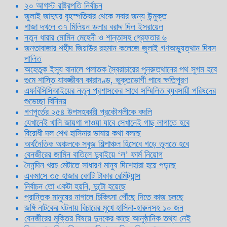
২০ আগস্ট রাষ্ট্রপতি নির্বাচন
জুলাই জাদুঘর বৃহস্পতিবার থেকে সবার জন্য উন্মুক্ত
গাজা দখলে ৩৭ মিলিয়ন ডলার বরাদ্দ দিল ইসরায়েল
নতুন ধারার মোমিন মেহেদী ও শান্তাসহ গ্রেফতার ৬
জনতাবাজার শহীদ জিয়াউর রহমান কলেজে জুলাই গণঅভ্যুত্থান দিবস
পালিত
অহেতুক ইস্যু বানালে পলাতক স্বৈরাচারের পুনরুত্থানের পথ সুগম হবে
গুমে শাস্তি যাবজ্জীবন কারাদণ্ড, ভুক্তভোগী পাবে ক্ষতিপূরণ
এফবিসিসিআইয়ের নতুন প্রশাসকের সাথে সম্মিলিত ব্যবসায়ী পরিষদের
শুভেচ্ছা বিনিময়
গণপূর্তের ২৫৪ উপসহকারী প্রকৌশলীকে বদলি
যেখানেই খালি জায়গা পাওয়া যাবে সেখানেই গাছ লাগাতে হবে
বিরোধী দল শেখ হাসিনার ভাষায় কথা বলছে
অর্থনৈতিক অঞ্চলকে সবুজ শিল্পাঞ্চল হিসেবে গড়ে তুলতে হবে
বেনজীরের জামিন বাতিলে দুবাইয়ে ‌‘ল’ ফার্ম নিয়োগ
দৈনন্দিন খরচ মেটাতে সাধারণ মানুষ দিশেহারা হয়ে পড়ছে
একমাসে ৩৫ হাজার কোটি টাকার রেমিট্যান্স
নির্বাচন তো একটা হয়নি, দুটো হয়েছে
প্রান্তিক মানুষের নাগালে চিকিৎসা পৌঁছে দিতে কাজ চলছে
জঙ্গি নাটকের ঘটনায় বিচারের মুখে হাসিনা-হারুনসহ ১০ জন
বেনজীরের মুক্তির বিষয়ে দুদকের কাছে আনুষ্ঠানিক তথ্য নেই