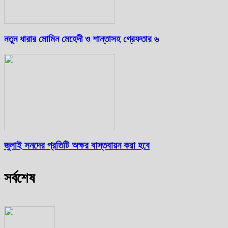
নতুন ধারার মোমিন মেহেদী ও শান্তাসহ গ্রেফতার ৬
জুলাই সনদের প্রতিটি অক্ষর বাস্তবায়ন করা হবে
সর্বশেষ