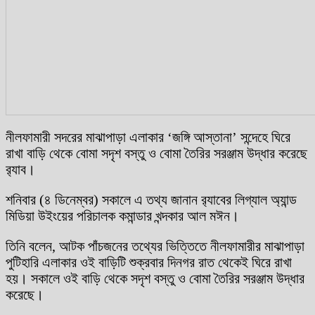
নীলফামারী সদরের মাঝাপাড়া এলাকার ‘জঙ্গি আস্তানা’ সন্দেহে ঘিরে
রাখা বাড়ি থেকে বোমা সদৃশ বস্তু ও বোমা তৈরির সরঞ্জাম উদ্ধার করেছে
র‌্যাব।
শনিবার (৪ ডিনেম্বর) সকালে এ তথ্য জানান র‌্যাবের লিগ্যাল অ্যান্ড
মিডিয়া উইংয়ের পরিচালক কমান্ডার খন্দকার আল মঈন।
তিনি বলেন, আটক পাঁচজনের তথ্যের ভিত্তিতে নীলফামারীর মাঝাপাড়া
পুটিহারি এলাকার ওই বাড়িটি শুক্রবার দিনগর রাত থেকেই ঘিরে রাখা
হয়। সকালে ওই বাড়ি থেকে সদৃশ বস্তু ও বোমা তৈরির সরঞ্জাম উদ্ধার
করেছে।