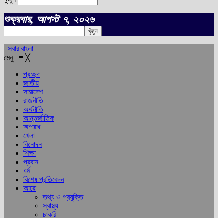
শুক্রবার, আগস্ট ৭, ২০২৬
সবার বাংলা
মেনু
≡
╳
প্রচ্ছদ
জাতীয়
সারাদেশ
রাজনীতি
অর্থনীতি
আন্তর্জাতিক
অপরাধ
খেলা
বিনোদন
শিক্ষা
প্রবাস
ধর্ম
বিশেষ প্রতিবেদন
আরো
তথ্য ও প্রযুক্তি
স্বাস্থ্য
চাকরি