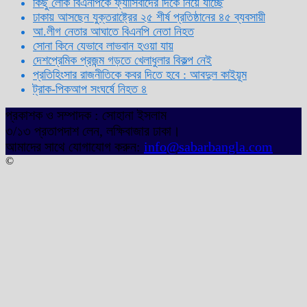
কিছু লোক বিএনপিকে ফ্যাসিবাদের দিকে নিয়ে যাচ্ছে
ঢাকায় আসছেন যুক্তরাষ্ট্রের ২৫ শীর্ষ প্রতিষ্ঠানের ৪৫ ব্যবসায়ী
আ.লীগ নেতার আঘাতে বিএনপি নেতা নিহত
সোনা কিনে যেভাবে লাভবান হওয়া যায়
দেশপ্রেমিক প্রজন্ম গড়তে খেলাধুলার বিকল্প নেই
প্রতিহিংসার রাজনীতিকে কবর দিতে হবে : আবদুল কাইয়ূম
ট্রাক-পিকআপ সংঘর্ষে নিহত ৪
প্রকাশক ও সম্পাদক : সোহানা ইসলাম
৩/১৩ প্রতাপদাশ লেন, লক্ষিবাজার ঢাকা।
আমাদের সাথে যোগাযোগ করুন:
info@sabarbangla.com
©