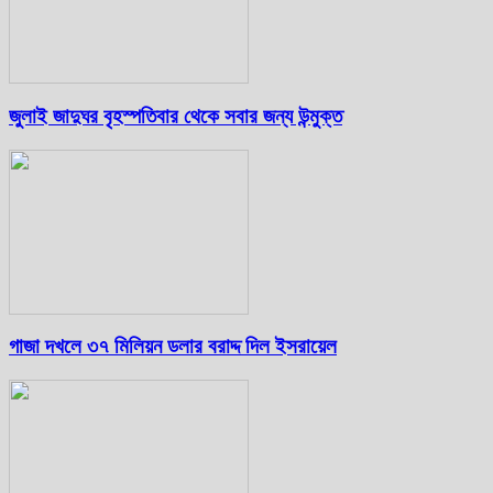
জুলাই জাদুঘর বৃহস্পতিবার থেকে সবার জন্য উন্মুক্ত
গাজা দখলে ৩৭ মিলিয়ন ডলার বরাদ্দ দিল ইসরায়েল