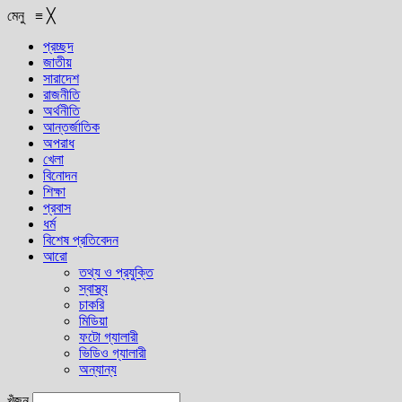
মেনু
≡
╳
প্রচ্ছদ
জাতীয়
সারাদেশ
রাজনীতি
অর্থনীতি
আন্তর্জাতিক
অপরাধ
খেলা
বিনোদন
শিক্ষা
প্রবাস
ধর্ম
বিশেষ প্রতিবেদন
আরো
তথ্য ও প্রযুক্তি
স্বাস্থ্য
চাকরি
মিডিয়া
ফটো গ্যালারী
ভিডিও গ্যালারী
অন্যান্য
খুঁজুন