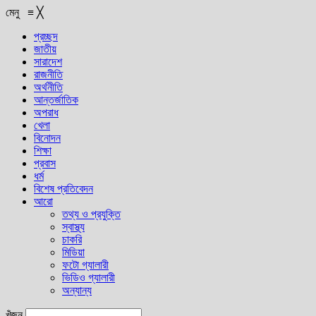
মেনু
≡
╳
প্রচ্ছদ
জাতীয়
সারাদেশ
রাজনীতি
অর্থনীতি
আন্তর্জাতিক
অপরাধ
খেলা
বিনোদন
শিক্ষা
প্রবাস
ধর্ম
বিশেষ প্রতিবেদন
আরো
তথ্য ও প্রযুক্তি
স্বাস্থ্য
চাকরি
মিডিয়া
ফটো গ্যালারী
ভিডিও গ্যালারী
অন্যান্য
খুঁজুন