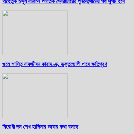
অহেতুক ইস্যু বানালে পলাতক স্বৈরাচারের পুনরুত্থানের পথ সুগম হবে
গুমে শাস্তি যাবজ্জীবন কারাদণ্ড, ভুক্তভোগী পাবে ক্ষতিপূরণ
বিরোধী দল শেখ হাসিনার ভাষায় কথা বলছে