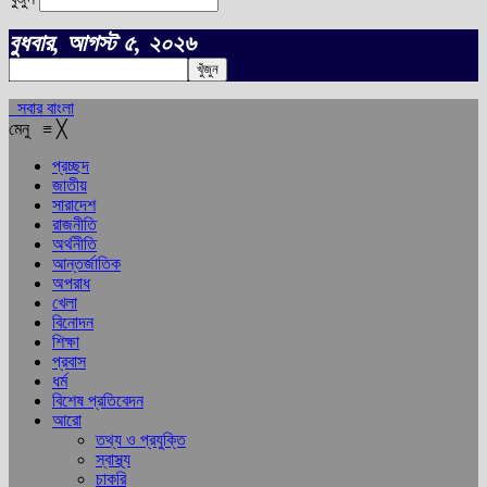
বুধবার, আগস্ট ৫, ২০২৬
সবার বাংলা
মেনু
≡
╳
প্রচ্ছদ
জাতীয়
সারাদেশ
রাজনীতি
অর্থনীতি
আন্তর্জাতিক
অপরাধ
খেলা
বিনোদন
শিক্ষা
প্রবাস
ধর্ম
বিশেষ প্রতিবেদন
আরো
তথ্য ও প্রযুক্তি
স্বাস্থ্য
চাকরি