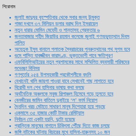
শিরোনাম
জুলাই জাদুঘর বৃহস্পতিবার থেকে সবার জন্য উন্মুক্ত
গাজা দখলে ৩৭ মিলিয়ন ডলার বরাদ্দ দিল ইসরায়েল
নতুন ধারার মোমিন মেহেদী ও শান্তাসহ গ্রেফতার ৬
জনতাবাজার শহীদ জিয়াউর রহমান কলেজে জুলাই গণঅভ্যুত্থান দিবস
পালিত
অহেতুক ইস্যু বানালে পলাতক স্বৈরাচারের পুনরুত্থানের পথ সুগম হবে
গুমে শাস্তি যাবজ্জীবন কারাদণ্ড, ভুক্তভোগী পাবে ক্ষতিপূরণ
এফবিসিসিআইয়ের নতুন প্রশাসকের সাথে সম্মিলিত ব্যবসায়ী পরিষদের
শুভেচ্ছা বিনিময়
গণপূর্তের ২৫৪ উপসহকারী প্রকৌশলীকে বদলি
যেখানেই খালি জায়গা পাওয়া যাবে সেখানেই গাছ লাগাতে হবে
বিরোধী দল শেখ হাসিনার ভাষায় কথা বলছে
অর্থনৈতিক অঞ্চলকে সবুজ শিল্পাঞ্চল হিসেবে গড়ে তুলতে হবে
বেনজীরের জামিন বাতিলে দুবাইয়ে ‌‘ল’ ফার্ম নিয়োগ
দৈনন্দিন খরচ মেটাতে সাধারণ মানুষ দিশেহারা হয়ে পড়ছে
একমাসে ৩৫ হাজার কোটি টাকার রেমিট্যান্স
নির্বাচন তো একটা হয়নি, দুটো হয়েছে
প্রান্তিক মানুষের নাগালে চিকিৎসা পৌঁছে দিতে কাজ চলছে
জঙ্গি নাটকের ঘটনায় বিচারের মুখে হাসিনা-হারুনসহ ১০ জন