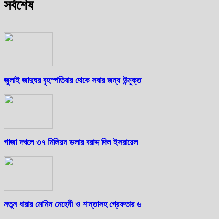
সর্বশেষ
জুলাই জাদুঘর বৃহস্পতিবার থেকে সবার জন্য উন্মুক্ত
গাজা দখলে ৩৭ মিলিয়ন ডলার বরাদ্দ দিল ইসরায়েল
নতুন ধারার মোমিন মেহেদী ও শান্তাসহ গ্রেফতার ৬