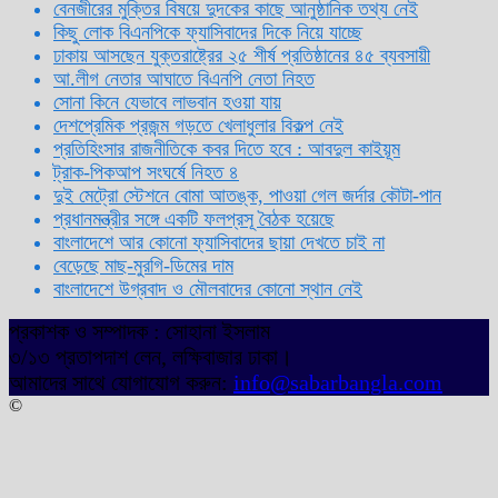
বেনজীরের মুক্তির বিষয়ে দুদকের কাছে আনুষ্ঠানিক তথ্য নেই
কিছু লোক বিএনপিকে ফ্যাসিবাদের দিকে নিয়ে যাচ্ছে
ঢাকায় আসছেন যুক্তরাষ্ট্রের ২৫ শীর্ষ প্রতিষ্ঠানের ৪৫ ব্যবসায়ী
আ.লীগ নেতার আঘাতে বিএনপি নেতা নিহত
সোনা কিনে যেভাবে লাভবান হওয়া যায়
দেশপ্রেমিক প্রজন্ম গড়তে খেলাধুলার বিকল্প নেই
প্রতিহিংসার রাজনীতিকে কবর দিতে হবে : আবদুল কাইয়ূম
ট্রাক-পিকআপ সংঘর্ষে নিহত ৪
দুই মেট্রো স্টেশনে বোমা আতঙ্ক, পাওয়া গেল জর্দার কৌটা-পান
প্রধানমন্ত্রীর সঙ্গে একটি ফলপ্রসূ বৈঠক হয়েছে
বাংলাদেশে আর কোনো ফ্যাসিবাদের ছায়া দেখতে চাই না
বেড়েছে মাছ-মুরগি-ডিমের দাম
বাংলাদেশে উগ্রবাদ ও মৌলবাদের কোনো স্থান নেই
প্রকাশক ও সম্পাদক : সোহানা ইসলাম
৩/১৩ প্রতাপদাশ লেন, লক্ষিবাজার ঢাকা।
আমাদের সাথে যোগাযোগ করুন:
info@sabarbangla.com
©