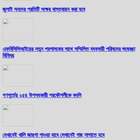
জুলাই সনদের প্রতিটি অক্ষর বাস্তবায়ন করা হবে
এফবিসিসিআইয়ের নতুন প্রশাসকের সাথে সম্মিলিত ব্যবসায়ী পরিষদের শুভেচ্ছা
বিনিময়
গণপূর্তের ২৫৪ উপসহকারী প্রকৌশলীকে বদলি
যেখানেই খালি জায়গা পাওয়া যাবে সেখানেই গাছ লাগাতে হবে