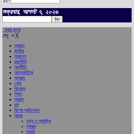
শুক্রবার, আগস্ট ৭, ২০২৬
সবার বাংলা
মেনু
≡
╳
প্রচ্ছদ
জাতীয়
সারাদেশ
রাজনীতি
অর্থনীতি
আন্তর্জাতিক
অপরাধ
খেলা
বিনোদন
শিক্ষা
প্রবাস
ধর্ম
বিশেষ প্রতিবেদন
আরো
তথ্য ও প্রযুক্তি
স্বাস্থ্য
চাকরি