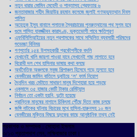
নতুন ধারার মোমিন মেহেদী ও শান্তাসহ গ্রেফতার ৬
জনতাবাজার শহীদ জিয়াউর রহমান কলেজে জুলাই গণঅভ্যুত্থান দিবস
পালিত
অহেতুক ইস্যু বানালে পলাতক স্বৈরাচারের পুনরুত্থানের পথ সুগম হবে
গুমে শাস্তি যাবজ্জীবন কারাদণ্ড, ভুক্তভোগী পাবে ক্ষতিপূরণ
এফবিসিসিআইয়ের নতুন প্রশাসকের সাথে সম্মিলিত ব্যবসায়ী পরিষদের
শুভেচ্ছা বিনিময়
গণপূর্তের ২৫৪ উপসহকারী প্রকৌশলীকে বদলি
যেখানেই খালি জায়গা পাওয়া যাবে সেখানেই গাছ লাগাতে হবে
বিরোধী দল শেখ হাসিনার ভাষায় কথা বলছে
অর্থনৈতিক অঞ্চলকে সবুজ শিল্পাঞ্চল হিসেবে গড়ে তুলতে হবে
বেনজীরের জামিন বাতিলে দুবাইয়ে ‌‘ল’ ফার্ম নিয়োগ
দৈনন্দিন খরচ মেটাতে সাধারণ মানুষ দিশেহারা হয়ে পড়ছে
একমাসে ৩৫ হাজার কোটি টাকার রেমিট্যান্স
নির্বাচন তো একটা হয়নি, দুটো হয়েছে
প্রান্তিক মানুষের নাগালে চিকিৎসা পৌঁছে দিতে কাজ চলছে
জঙ্গি নাটকের ঘটনায় বিচারের মুখে হাসিনা-হারুনসহ ১০ জন
বেনজীরের মুক্তির বিষয়ে দুদকের কাছে আনুষ্ঠানিক তথ্য নেই
প্রকাশক ও সম্পাদক : সোহানা ইসলাম
৩/১৩ প্রতাপদাশ লেন, লক্ষিবাজার ঢাকা।