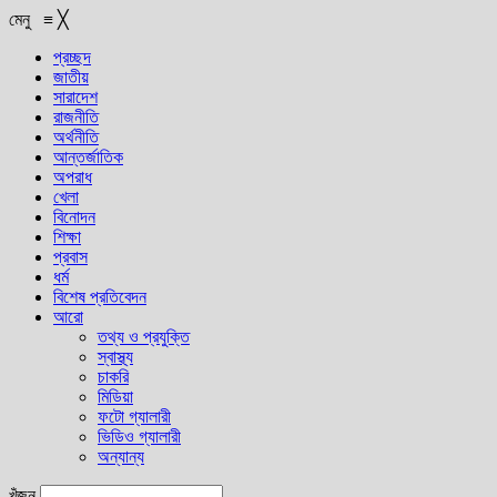
মেনু
≡
╳
প্রচ্ছদ
জাতীয়
সারাদেশ
রাজনীতি
অর্থনীতি
আন্তর্জাতিক
অপরাধ
খেলা
বিনোদন
শিক্ষা
প্রবাস
ধর্ম
বিশেষ প্রতিবেদন
আরো
তথ্য ও প্রযুক্তি
স্বাস্থ্য
চাকরি
মিডিয়া
ফটো গ্যালারী
ভিডিও গ্যালারী
অন্যান্য
খুঁজুন