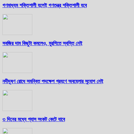
গণমাধ্যম শক্তিশালী হলেই গণতন্ত্র শক্তিশালী হবে
সবজির দাম কিছুটা কমলেও, মুরগিতে স্বস্তি নেই
নদীদূষণ রোধে সমন্বিত পদক্ষেপ গ্রহণে অবহেলার সুযোগ নেই
৩ দিনের মধ্যে গ্যাস সংকট কেটে যাবে