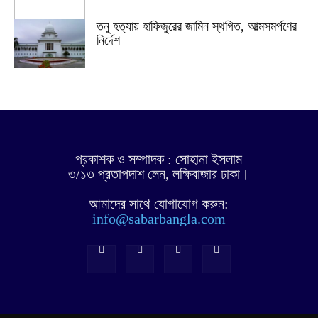
তনু হত্যায় হাফিজুরের জামিন স্থগিত, আত্মসমর্পণের
নির্দেশ
প্রকাশক ও সম্পাদক : সোহানা ইসলাম
৩/১৩ প্রতাপদাশ লেন, লক্ষিবাজার ঢাকা।
আমাদের সাথে যোগাযোগ করুন:
info@sabarbangla.com