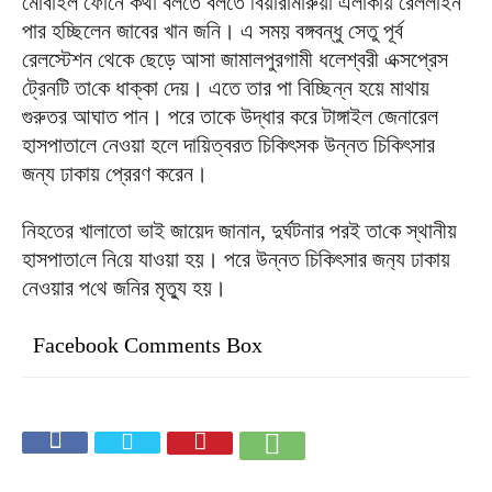
মোবাইল ফোনে কথা বলতে বলতে বিয়ারামারুয়া এলাকায় রেললাইন
পার হ‌চ্ছিলেন জাবের খান জনি। এ সময় বঙ্গবন্ধু সেতু পূর্ব
রেলস্টেশন থেকে ছেড়ে আসা জামালপুরগামী ধলেশ্বরী এক্সপ্রেস
ট্রেনটি তা‌কে ধাক্কা দেয়। এতে তার পা বিচ্ছিন্ন হয়ে মাথায়
গুরুতর আঘাত পান। পরে তাকে উদ্ধার করে টাঙ্গাইল জেনারেল
হাসপাতালে নেওয়া হলে দায়িত্বরত চিকিৎসক উন্নত চিকিৎসার
জন্য ঢাকায় প্রেরণ করেন।
নিহতের খালাতো ভাই জায়েদ জানান, দুর্ঘটনার পরই তা‌কে স্থানীয়
হাসপাতা‌লে নি‌য়ে যাওয়া হয়। পরে উন্নত চি‌কিৎসার জন‌্য ঢাকায়
নেওয়ার প‌থে জ‌নির মৃত্যু হয়।
Facebook Comments Box