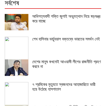
সর্বশেষ
আধিপত্যবাদী শক্তি জুলাই অভ্যুত্থান নিয়ে ষড়যন্ত্র
করে যাচ্ছে
শেখ হাসিনার ভার্চ্যুয়াল বক্তব্যে ভারতের সমর্থন নেই
দেশের মানুষ কখনোই আওয়ামী লীগের রাজনীতি গ্রহণ
করবে না
৭ শ্রমিকের মৃত্যুতে স্বজনদের আহাজারিতে ভারী
হয়ে উঠেছে হাসপাতাল