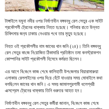
টাঙ্গাইলে যমুনা নদীর ওপর নির্মাণাধীন বঙ্গবন্ধ‌ু রেল সেতুর এক সাইট
প্রকৌশলী ট্রেনের ধাক্কায় নিহত হ‌য়ে‌ছে। শ‌নিবার রা‌তে উন্নত
চি‌কিৎসার জন‌্য ঢাকায় নেওয়ার প‌থে তার মৃত্যু হ‌য়ে‌ছে।
নিহত ওই প্রকৌশলীর নাম জাবের খান জনি (২৪)। তিনি বঙ্গবন্ধু
রেল‌ সেতুর কা‌জে নি‌য়ো‌জিত ঠিকাদারি প্রতিষ্ঠান তমা কনস্ট্রাকশন
কোম্পানির সাইট প্রকৌশলী হিসেবে কর্মরত ছিলেন।
এর আগে বি‌কে‌লে কাজ শে‌ষে কা‌লিহাতী উপ‌জেলার বিয়ারামারুয়া
এলাকায় রেললাইনের ওপর দি‌য়ে হেঁটে যাওয়ার সময় মোবাইলে কথা
বল‌ছি‌লেন জাবের খান জনি। এ সময় জামালপুরগামী ধলেশ্বরী
এক্সপ্রেস ট্রেনের ধাক্কায় তিনি গুরুতর আহত হন।
নির্মাণাধীন বঙ্গবন্ধু রেল সেতুর কর্মীরা জানান, বি‌কে‌লে কাজ শে‌ষে