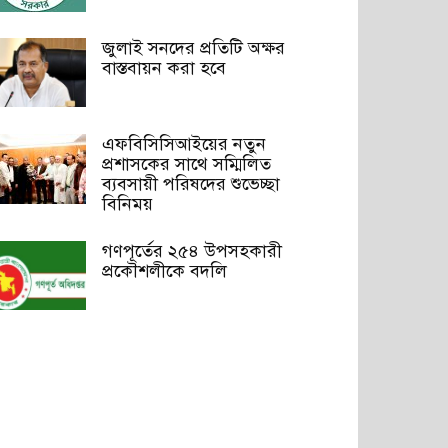
জুলাই সনদের প্রতিটি অক্ষর
বাস্তবায়ন করা হবে
এফবিসিসিআইয়ের নতুন
প্রশাসকের সাথে সম্মিলিত
ব্যবসায়ী পরিষদের শুভেচ্ছা
বিনিময়
গণপূর্তের ২৫৪ উপসহকারী
প্রকৌশলীকে বদলি