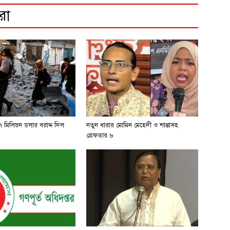
রো
 মিলিয়ন ডলার বরাদ্দ দিল
নতুন ধারার মোমিন মেহেদী ও শান্তাসহ
গ্রেফতার ৬