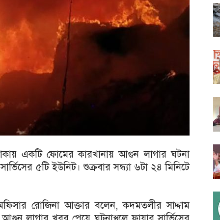
এলাকায় একটি ফোমের কারখানায় আগুন লাগার ঘটনা
ার্ভিসের ৫টি ইউনিট। শুক্রবার সন্ধ্যা ৬টা ২৪ মিনিটে
টি অফিসার রোজিনা আক্তার বলেন, কদমতলীর সাদ্দাম
আগুন লাগার খবর পেয়ে ঘটনাস্থলে ফায়ার সার্ভিসের