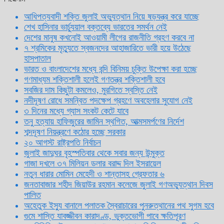
আধিপত্যবাদী শক্তি জুলাই অভ্যুত্থান নিয়ে ষড়যন্ত্র করে যাচ্ছে
শেখ হাসিনার ভার্চ্যুয়াল বক্তব্যে ভারতের সমর্থন নেই
দেশের মানুষ কখনোই আওয়ামী লীগের রাজনীতি গ্রহণ করবে না
৭ শ্রমিকের মৃত্যুতে স্বজনদের আহাজারিতে ভারী হয়ে উঠেছে
হাসপাতাল
ভারত ও বাংলাদেশের মধ্যে বন্দি বিনিময় চুক্তি উপেক্ষা করা হচ্ছে
গণমাধ্যম শক্তিশালী হলেই গণতন্ত্র শক্তিশালী হবে
সবজির দাম কিছুটা কমলেও, মুরগিতে স্বস্তি নেই
নদীদূষণ রোধে সমন্বিত পদক্ষেপ গ্রহণে অবহেলার সুযোগ নেই
৩ দিনের মধ্যে গ্যাস সংকট কেটে যাবে
তনু হত্যায় হাফিজুরের জামিন স্থগিত, আত্মসমর্পণের নির্দেশ
শব্দদূষণ নিয়ন্ত্রণে কঠোর হচ্ছে সরকার
২০ আগস্ট রাষ্ট্রপতি নির্বাচন
জুলাই জাদুঘর বৃহস্পতিবার থেকে সবার জন্য উন্মুক্ত
গাজা দখলে ৩৭ মিলিয়ন ডলার বরাদ্দ দিল ইসরায়েল
নতুন ধারার মোমিন মেহেদী ও শান্তাসহ গ্রেফতার ৬
জনতাবাজার শহীদ জিয়াউর রহমান কলেজে জুলাই গণঅভ্যুত্থান দিবস
পালিত
অহেতুক ইস্যু বানালে পলাতক স্বৈরাচারের পুনরুত্থানের পথ সুগম হবে
গুমে শাস্তি যাবজ্জীবন কারাদণ্ড, ভুক্তভোগী পাবে ক্ষতিপূরণ