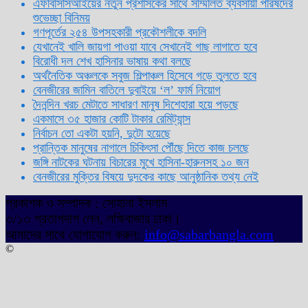
এফবিসিসিআইয়ের নতুন প্রশাসকের সাথে সম্মিলিত ব্যবসায়ী পরিষদের
শুভেচ্ছা বিনিময়
গণপূর্তের ২৫৪ উপসহকারী প্রকৌশলীকে বদলি
যেখানেই খালি জায়গা পাওয়া যাবে সেখানেই গাছ লাগাতে হবে
বিরোধী দল শেখ হাসিনার ভাষায় কথা বলছে
অর্থনৈতিক অঞ্চলকে সবুজ শিল্পাঞ্চল হিসেবে গড়ে তুলতে হবে
বেনজীরের জামিন বাতিলে দুবাইয়ে ‌‘ল’ ফার্ম নিয়োগ
দৈনন্দিন খরচ মেটাতে সাধারণ মানুষ দিশেহারা হয়ে পড়ছে
একমাসে ৩৫ হাজার কোটি টাকার রেমিট্যান্স
নির্বাচন তো একটা হয়নি, দুটো হয়েছে
প্রান্তিক মানুষের নাগালে চিকিৎসা পৌঁছে দিতে কাজ চলছে
জঙ্গি নাটকের ঘটনায় বিচারের মুখে হাসিনা-হারুনসহ ১০ জন
বেনজীরের মুক্তির বিষয়ে দুদকের কাছে আনুষ্ঠানিক তথ্য নেই
প্রকাশক ও সম্পাদক : সোহানা ইসলাম
৩/১৩ প্রতাপদাশ লেন, লক্ষিবাজার ঢাকা।
আমাদের সাথে যোগাযোগ করুন:
info@sabarbangla.com
©