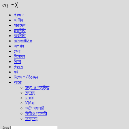
মেনু
≡
╳
প্রচ্ছদ
জাতীয়
সারাদেশ
রাজনীতি
অর্থনীতি
আন্তর্জাতিক
অপরাধ
খেলা
বিনোদন
শিক্ষা
প্রবাস
ধর্ম
বিশেষ প্রতিবেদন
আরো
তথ্য ও প্রযুক্তি
স্বাস্থ্য
চাকরি
মিডিয়া
ফটো গ্যালারী
ভিডিও গ্যালারী
অন্যান্য
খুঁজুন