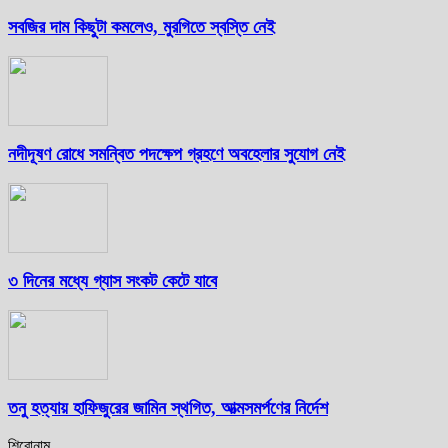
সবজির দাম কিছুটা কমলেও, মুরগিতে স্বস্তি নেই
নদীদূষণ রোধে সমন্বিত পদক্ষেপ গ্রহণে অবহেলার সুযোগ নেই
৩ দিনের মধ্যে গ্যাস সংকট কেটে যাবে
তনু হত্যায় হাফিজুরের জামিন স্থগিত, আত্মসমর্পণের নির্দেশ
শিরোনাম