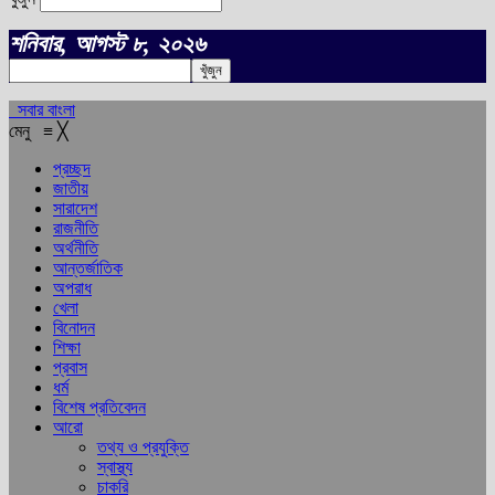
শনিবার, আগস্ট ৮, ২০২৬
সবার বাংলা
মেনু
≡
╳
প্রচ্ছদ
জাতীয়
সারাদেশ
রাজনীতি
অর্থনীতি
আন্তর্জাতিক
অপরাধ
খেলা
বিনোদন
শিক্ষা
প্রবাস
ধর্ম
বিশেষ প্রতিবেদন
আরো
তথ্য ও প্রযুক্তি
স্বাস্থ্য
চাকরি