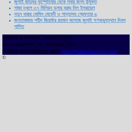
জুলাই জাদুঘর বৃহস্পতিবার থেকে সবার জন্য উন্মুক্ত
গাজা দখলে ৩৭ মিলিয়ন ডলার বরাদ্দ দিল ইসরায়েল
নতুন ধারার মোমিন মেহেদী ও শান্তাসহ গ্রেফতার ৬
জনতাবাজার শহীদ জিয়াউর রহমান কলেজে জুলাই গণঅভ্যুত্থান দিবস
পালিত
প্রকাশক ও সম্পাদক : সোহানা ইসলাম
৩/১৩ প্রতাপদাশ লেন, লক্ষিবাজার ঢাকা।
আমাদের সাথে যোগাযোগ করুন:
info@sabarbangla.com
©