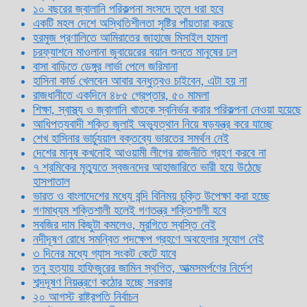
১০ বছরের জ্বালানি পরিকল্পনা সংসদে তুলে ধরা হবে
একটি মহল দেশে অস্থিতিশীলতা সৃষ্টির পাঁয়তারা করছে
হরমুজ প্রণালিতে আমিরাতের জাহাজে মিসাইল হামলা
চরফ্যাশনে মাওলানা জুবায়েরের বয়ান শুনতে মানুষের ঢল
বাসা বাড়িতে ডেঙ্গুর লার্ভা পেলে জরিমানা
হাসিনা কার্ড খেলবেন আবার বন্ধুত্বও চাইবেন, এটা হয় না
রাজধানীতে একদিনে ৪৮৫ গ্রেপ্তার, ৫০ মামলা
শিক্ষা, স্বাস্থ্য ও জ্বালানি খাতকে স্বনির্ভর করার পরিকল্পনা নেওয়া হয়েছে
আধিপত্যবাদী শক্তি জুলাই অভ্যুত্থান নিয়ে ষড়যন্ত্র করে যাচ্ছে
শেখ হাসিনার ভার্চ্যুয়াল বক্তব্যে ভারতের সমর্থন নেই
দেশের মানুষ কখনোই আওয়ামী লীগের রাজনীতি গ্রহণ করবে না
৭ শ্রমিকের মৃত্যুতে স্বজনদের আহাজারিতে ভারী হয়ে উঠেছে
হাসপাতাল
ভারত ও বাংলাদেশের মধ্যে বন্দি বিনিময় চুক্তি উপেক্ষা করা হচ্ছে
গণমাধ্যম শক্তিশালী হলেই গণতন্ত্র শক্তিশালী হবে
সবজির দাম কিছুটা কমলেও, মুরগিতে স্বস্তি নেই
নদীদূষণ রোধে সমন্বিত পদক্ষেপ গ্রহণে অবহেলার সুযোগ নেই
৩ দিনের মধ্যে গ্যাস সংকট কেটে যাবে
তনু হত্যায় হাফিজুরের জামিন স্থগিত, আত্মসমর্পণের নির্দেশ
শব্দদূষণ নিয়ন্ত্রণে কঠোর হচ্ছে সরকার
২০ আগস্ট রাষ্ট্রপতি নির্বাচন