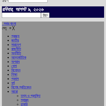
রবিবার, আগস্ট ৯, ২০২৬
সবার বাংলা
মেনু
≡
╳
প্রচ্ছদ
জাতীয়
সারাদেশ
রাজনীতি
অর্থনীতি
আন্তর্জাতিক
অপরাধ
খেলা
বিনোদন
শিক্ষা
প্রবাস
ধর্ম
বিশেষ প্রতিবেদন
আরো
তথ্য ও প্রযুক্তি
স্বাস্থ্য
চাকরি