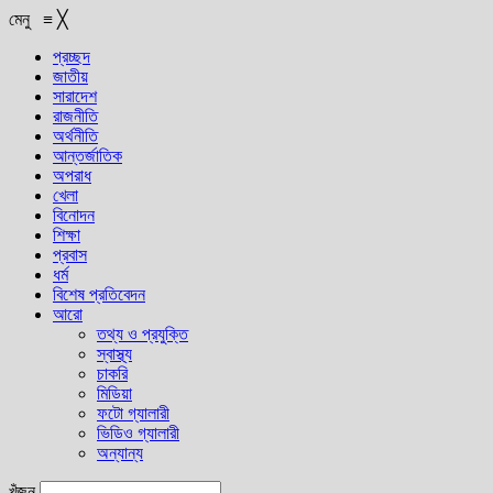
মেনু
≡
╳
প্রচ্ছদ
জাতীয়
সারাদেশ
রাজনীতি
অর্থনীতি
আন্তর্জাতিক
অপরাধ
খেলা
বিনোদন
শিক্ষা
প্রবাস
ধর্ম
বিশেষ প্রতিবেদন
আরো
তথ্য ও প্রযুক্তি
স্বাস্থ্য
চাকরি
মিডিয়া
ফটো গ্যালারী
ভিডিও গ্যালারী
অন্যান্য
খুঁজুন