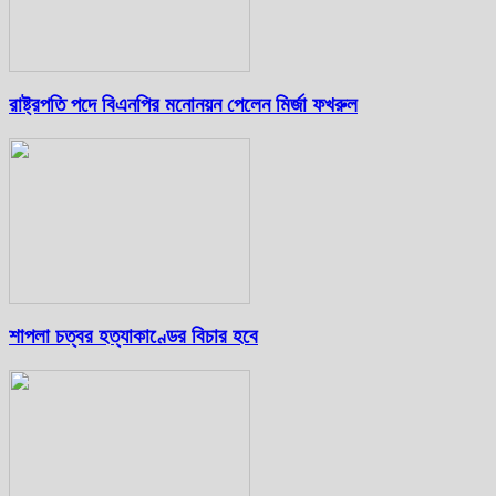
রাষ্ট্রপতি পদে বিএনপির মনোনয়ন পেলেন মির্জা ফখরুল
শাপলা চত্বর হত্যাকাণ্ডের বিচার হবে