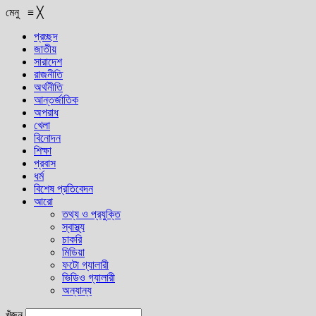
মেনু
≡
╳
প্রচ্ছদ
জাতীয়
সারাদেশ
রাজনীতি
অর্থনীতি
আন্তর্জাতিক
অপরাধ
খেলা
বিনোদন
শিক্ষা
প্রবাস
ধর্ম
বিশেষ প্রতিবেদন
আরো
তথ্য ও প্রযুক্তি
স্বাস্থ্য
চাকরি
মিডিয়া
ফটো গ্যালারী
ভিডিও গ্যালারী
অন্যান্য
খুঁজুন