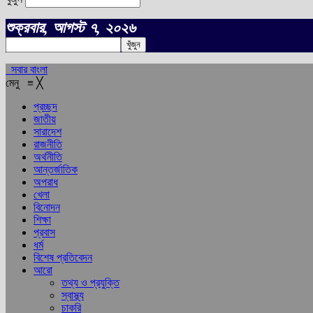
শুক্রবার, আগস্ট ৭, ২০২৬
সবার বাংলা
মেনু
≡
╳
প্রচ্ছদ
জাতীয়
সারাদেশ
রাজনীতি
অর্থনীতি
আন্তর্জাতিক
অপরাধ
খেলা
বিনোদন
শিক্ষা
প্রবাস
ধর্ম
বিশেষ প্রতিবেদন
আরো
তথ্য ও প্রযুক্তি
স্বাস্থ্য
চাকরি