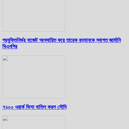
প্রযুক্তিনির্ভর বাজেট আখ্যায়িত করে তারেক রহমানকে স্বাগত জার্মানি
বিএনপির
৭২০০ ওয়ার্ক ভিসা বাতিল করল সৌদি