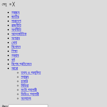
মেনু
≡
╳
প্রচ্ছদ
জাতীয়
সারাদেশ
রাজনীতি
অর্থনীতি
আন্তর্জাতিক
অপরাধ
খেলা
বিনোদন
শিক্ষা
প্রবাস
ধর্ম
বিশেষ প্রতিবেদন
আরো
তথ্য ও প্রযুক্তি
স্বাস্থ্য
চাকরি
মিডিয়া
ফটো গ্যালারী
ভিডিও গ্যালারী
অন্যান্য
খুঁজুন