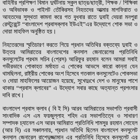
বাহিনীর প্রশিক্ষণ বিমান দুর্ঘটনায় স্কুল ছাত্র/ছাত্রী, শিক্ষক / শিক্ষিকা
ও অবিভাবক ও পাইলট তৌকিরসহ নিহতদের আত্মার মাগফিরাত ও
আহতদের সুস্থতা কামনা করে গত বুধবার রাতে দুবাই দেয়রা মনপুরা
রেস্টুরেন্টে “বাংলাদেশ প্রবাসক্লাব ইউএই”এর উদ্যোগে শোক সভা ও
দোয়া মাহফিল অনুষ্ঠিত হয়।
নিহতেরদের স্মৃতিচারণ করতে গিয়ে প্রধান অতিথির বক্তব্যে দুবাই ও
উত্তর আমিরাতের বাংলাদেশের কনসাল জেনারেলের প্রতিনিধি
কনসুলেটের প্রথম সচিব (প্রেস) আরিফুর রহমান বলেন আমরা সবাই
গভীরভাবে শোকাহত মর্মাহত এ শোকের আভসে কারো কান্না যেন
থামছিলনা, রাষ্ট্রীয় শোকের অংশ হিসেবে গতকাল কনসুলেটেও শোকসভা
ও দোয়া মাহফিলের আয়োজন হয়েছে, সুখেদুঃখে দেশ ও মানুষের পাশে
থাকার “প্রবাস ক্লাবের” এ উদ্যোগ সবার কাছে অত্যান্ত প্রশংসার
দাবি রাখে।
বাংলাদেশ প্রবাস ক্লাব ( বি ই সি) আরব আমিরাতের সভাপতি প্রবাসী
সাংবাদিক এস এম ফয়জুল্লাহ শহিদ এর সভাপতিত্বে ও সাধারণ
সম্পাদক চ্যানেল এস আরব আমিরাত প্রতিনিধি শামসুর রহমান সোহেল
(আর বি) এর সঞ্চালনায়, প্রধান অতিথি ছিলেন বাংলাদেশ কনসুলেট
কনসাল জেনারেল রাশেদুজ্জামান এর প্রতিনিধি হিসেবে কনসুলেট এর