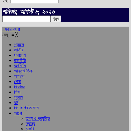
শনিবার, আগস্ট ৮, ২০২৬
সবার বাংলা
মেনু
≡
╳
প্রচ্ছদ
জাতীয়
সারাদেশ
রাজনীতি
অর্থনীতি
আন্তর্জাতিক
অপরাধ
খেলা
বিনোদন
শিক্ষা
প্রবাস
ধর্ম
বিশেষ প্রতিবেদন
আরো
তথ্য ও প্রযুক্তি
স্বাস্থ্য
চাকরি