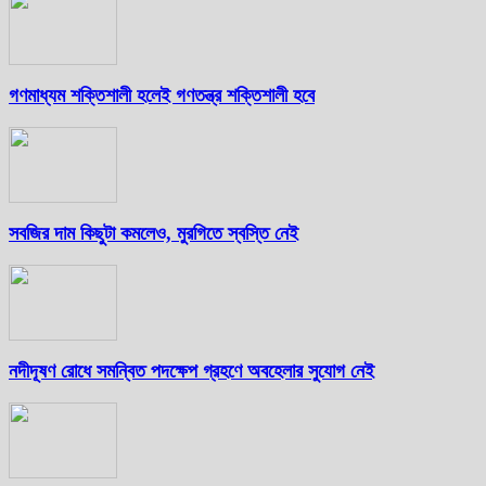
গণমাধ্যম শক্তিশালী হলেই গণতন্ত্র শক্তিশালী হবে
সবজির দাম কিছুটা কমলেও, মুরগিতে স্বস্তি নেই
নদীদূষণ রোধে সমন্বিত পদক্ষেপ গ্রহণে অবহেলার সুযোগ নেই