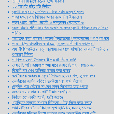
শব্দদূষণ নিয়ন্ত্রণে কঠোর হচ্ছে সরকার
২০ আগস্ট রাষ্ট্রপতি নির্বাচন
জুলাই জাদুঘর বৃহস্পতিবার থেকে সবার জন্য উন্মুক্ত
গাজা দখলে ৩৭ মিলিয়ন ডলার বরাদ্দ দিল ইসরায়েল
নতুন ধারার মোমিন মেহেদী ও শান্তাসহ গ্রেফতার ৬
জনতাবাজার শহীদ জিয়াউর রহমান কলেজে জুলাই গণঅভ্যুত্থান দিবস
পালিত
অহেতুক ইস্যু বানালে পলাতক স্বৈরাচারের পুনরুত্থানের পথ সুগম হবে
গুমে শাস্তি যাবজ্জীবন কারাদণ্ড, ভুক্তভোগী পাবে ক্ষতিপূরণ
এফবিসিসিআইয়ের নতুন প্রশাসকের সাথে সম্মিলিত ব্যবসায়ী পরিষদের
শুভেচ্ছা বিনিময়
গণপূর্তের ২৫৪ উপসহকারী প্রকৌশলীকে বদলি
যেখানেই খালি জায়গা পাওয়া যাবে সেখানেই গাছ লাগাতে হবে
বিরোধী দল শেখ হাসিনার ভাষায় কথা বলছে
অর্থনৈতিক অঞ্চলকে সবুজ শিল্পাঞ্চল হিসেবে গড়ে তুলতে হবে
বেনজীরের জামিন বাতিলে দুবাইয়ে ‌‘ল’ ফার্ম নিয়োগ
দৈনন্দিন খরচ মেটাতে সাধারণ মানুষ দিশেহারা হয়ে পড়ছে
একমাসে ৩৫ হাজার কোটি টাকার রেমিট্যান্স
নির্বাচন তো একটা হয়নি, দুটো হয়েছে
প্রান্তিক মানুষের নাগালে চিকিৎসা পৌঁছে দিতে কাজ চলছে
জঙ্গি নাটকের ঘটনায় বিচারের মুখে হাসিনা-হারুনসহ ১০ জন
বেনজীরের মুক্তির বিষয়ে দুদকের কাছে আনুষ্ঠানিক তথ্য নেই