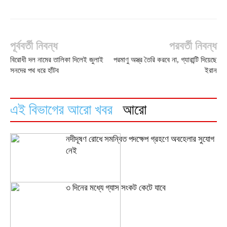
পূর্ববর্তী নিবন্ধ
পরবর্তী নিবন্ধ
বিরোধী দল নামের তালিকা দিলেই জুলাই
পরমাণু অস্ত্র তৈরি করবে না, গ্যারান্টি দিয়েছে
সনদের পথ ধরে হাঁটব
ইরান
এই বিভাগের আরো খবর
আরো
নদীদূষণ রোধে সমন্বিত পদক্ষেপ গ্রহণে অবহেলার সুযোগ
নেই
৩ দিনের মধ্যে গ্যাস সংকট কেটে যাবে