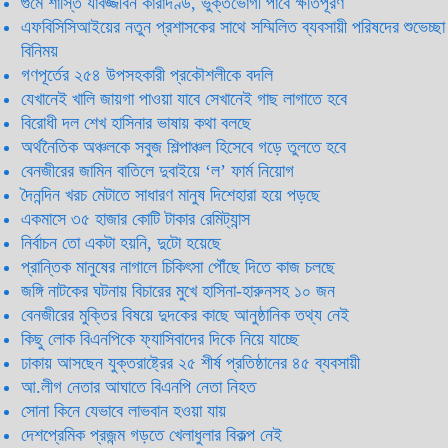
গুমে শাস্তি যাবজ্জীবন কারাদণ্ড, ভুক্তভোগী পাবে ক্ষতিপূরণ
এফবিসিসিআইয়ের নতুন প্রশাসকের সাথে সম্মিলিত ব্যবসায়ী পরিষদের শুভেচ্ছা
বিনিময়
গণপূর্তের ২৫৪ উপসহকারী প্রকৌশলীকে বদলি
যেখানেই খালি জায়গা পাওয়া যাবে সেখানেই গাছ লাগাতে হবে
বিরোধী দল শেখ হাসিনার ভাষায় কথা বলছে
অর্থনৈতিক অঞ্চলকে সবুজ শিল্পাঞ্চল হিসেবে গড়ে তুলতে হবে
বেনজীরের জামিন বাতিলে দুবাইয়ে ‌‘ল’ ফার্ম নিয়োগ
দৈনন্দিন খরচ মেটাতে সাধারণ মানুষ দিশেহারা হয়ে পড়ছে
একমাসে ৩৫ হাজার কোটি টাকার রেমিট্যান্স
নির্বাচন তো একটা হয়নি, দুটো হয়েছে
প্রান্তিক মানুষের নাগালে চিকিৎসা পৌঁছে দিতে কাজ চলছে
জঙ্গি নাটকের ঘটনায় বিচারের মুখে হাসিনা-হারুনসহ ১০ জন
বেনজীরের মুক্তির বিষয়ে দুদকের কাছে আনুষ্ঠানিক তথ্য নেই
কিছু লোক বিএনপিকে ফ্যাসিবাদের দিকে নিয়ে যাচ্ছে
ঢাকায় আসছেন যুক্তরাষ্ট্রের ২৫ শীর্ষ প্রতিষ্ঠানের ৪৫ ব্যবসায়ী
আ.লীগ নেতার আঘাতে বিএনপি নেতা নিহত
সোনা কিনে যেভাবে লাভবান হওয়া যায়
দেশপ্রেমিক প্রজন্ম গড়তে খেলাধুলার বিকল্প নেই