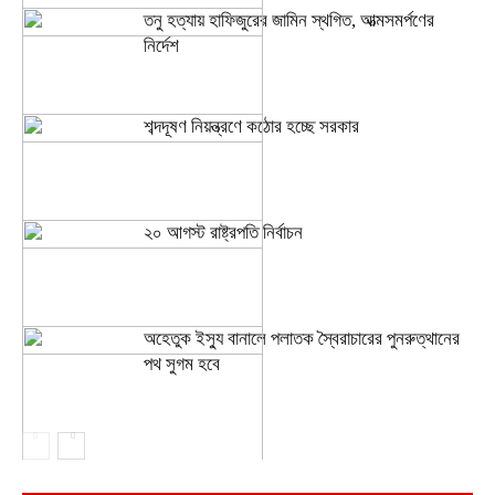
তনু হত্যায় হাফিজুরের জামিন স্থগিত, আত্মসমর্পণের
নির্দেশ
শব্দদূষণ নিয়ন্ত্রণে কঠোর হচ্ছে সরকার
২০ আগস্ট রাষ্ট্রপতি নির্বাচন
অহেতুক ইস্যু বানালে পলাতক স্বৈরাচারের পুনরুত্থানের
পথ সুগম হবে