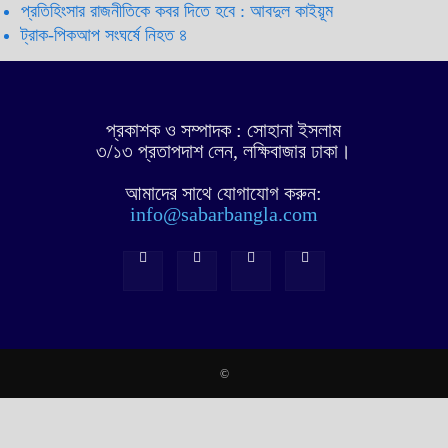
প্রতিহিংসার রাজনীতিকে কবর দিতে হবে : আবদুল কাইয়ূম
ট্রাক-পিকআপ সংঘর্ষে নিহত ৪
প্রকাশক ও সম্পাদক : সোহানা ইসলাম
৩/১৩ প্রতাপদাশ লেন, লক্ষিবাজার ঢাকা।
আমাদের সাথে যোগাযোগ করুন:
info@sabarbangla.com
©