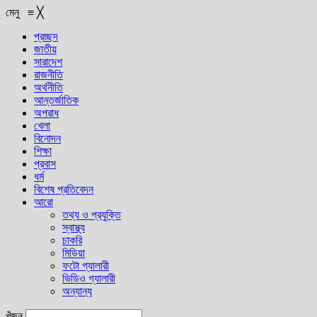
মেনু
≡
╳
প্রচ্ছদ
জাতীয়
সারাদেশ
রাজনীতি
অর্থনীতি
আন্তর্জাতিক
অপরাধ
খেলা
বিনোদন
শিক্ষা
প্রবাস
ধর্ম
বিশেষ প্রতিবেদন
আরো
তথ্য ও প্রযুক্তি
স্বাস্থ্য
চাকরি
মিডিয়া
ফটো গ্যালারী
ভিডিও গ্যালারী
অন্যান্য
খুঁজুন