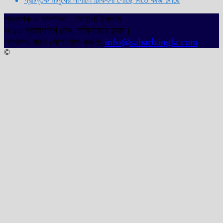
প্রান্তিক মানুষের নাগালে চিকিৎসা পৌঁছে দিতে কাজ চলছে
প্রকাশক ও সম্পাদক : সোহানা ইসলাম
৩/১৩ প্রতাপদাশ লেন, লক্ষিবাজার ঢাকা।
আমাদের সাথে যোগাযোগ করুন:
info@sabarbangla.com
©