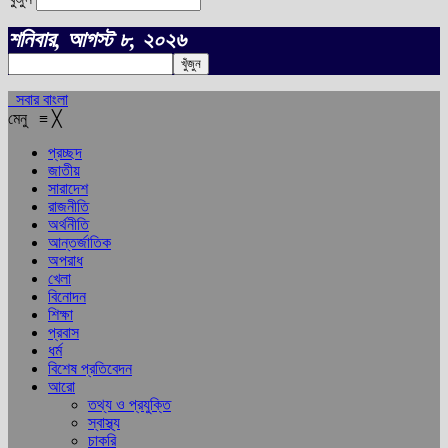
শনিবার, আগস্ট ৮, ২০২৬
সবার বাংলা
মেনু
≡
╳
প্রচ্ছদ
জাতীয়
সারাদেশ
রাজনীতি
অর্থনীতি
আন্তর্জাতিক
অপরাধ
খেলা
বিনোদন
শিক্ষা
প্রবাস
ধর্ম
বিশেষ প্রতিবেদন
আরো
তথ্য ও প্রযুক্তি
স্বাস্থ্য
চাকরি