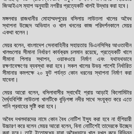
জিআইএস ম্যাপ অনুযায়ী নগরীর প্রত্যেকটি খালই উদ্ধার করা হবে।
মঙ্গলবার রাজধানীর মোহাম্মদপুরের বসিলায় লাউতলা খালের অবৈধ
স্থাপনা উচ্ছেদ অভিযান ও খাল খননের কাজ পরিদর্শনকালে মেয়র
একথা বলেন।
মেয়র বলেন, বাংলাদেশ সেনাবাহিনীর সহায়তায় ডিএনসিসির আওতাধীন
খালগুলোর সীমানা নির্ধারণ কার্যক্রম চলমান রয়েছে, প্রত্যেকটি খালে
সীমানা পিলার স্থাপন, ওয়াকওয়ে নির্মাণ এবং যথাযথভাবে
রক্ষণাবেক্ষণের ব্যবস্থা করা হবে। সকল খালের উভয় পাশেই নির্ধারিত
সীমানার কমপক্ষে ২০ ফুট পর্যন্ত কোন ধরনের স্থাপনা নির্মাণ করা
যাবেনা।
মেয়র আরো বলেন, বসিলাবাসীর স্বার্থেই প্রায় আড়াই কিলোমিটার
দৈর্ঘ্যবিশিষ্ট লাউতলা খালটিকে বুড়িগঙ্গা নদীর সাথে সংযুক্ত করে এতে
পানি প্রবাহের সৃষ্টি করা হবে।
অবৈধ দখলদারদের নামে কোন বৈধ নোটিশ ইস্যু করা হবে না হুঁশিয়ারী
উচ্চারণ করে বলেন মেয়র আরো বলেন, বিনা নোটিশেই তাদেরকে উচ্ছেদ
করা হবে। তাই ইতোমধ্যে যারা অবৈধভাবে খাল দখল করে বিভিন্ন