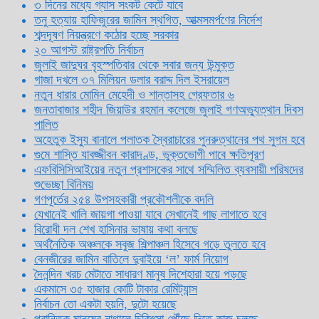
৩ দিনের মধ্যে গ্যাস সংকট কেটে যাবে
তনু হত্যায় হাফিজুরের জামিন স্থগিত, আত্মসমর্পণের নির্দেশ
শব্দদূষণ নিয়ন্ত্রণে কঠোর হচ্ছে সরকার
২০ আগস্ট রাষ্ট্রপতি নির্বাচন
জুলাই জাদুঘর বৃহস্পতিবার থেকে সবার জন্য উন্মুক্ত
গাজা দখলে ৩৭ মিলিয়ন ডলার বরাদ্দ দিল ইসরায়েল
নতুন ধারার মোমিন মেহেদী ও শান্তাসহ গ্রেফতার ৬
জনতাবাজার শহীদ জিয়াউর রহমান কলেজে জুলাই গণঅভ্যুত্থান দিবস
পালিত
অহেতুক ইস্যু বানালে পলাতক স্বৈরাচারের পুনরুত্থানের পথ সুগম হবে
গুমে শাস্তি যাবজ্জীবন কারাদণ্ড, ভুক্তভোগী পাবে ক্ষতিপূরণ
এফবিসিসিআইয়ের নতুন প্রশাসকের সাথে সম্মিলিত ব্যবসায়ী পরিষদের
শুভেচ্ছা বিনিময়
গণপূর্তের ২৫৪ উপসহকারী প্রকৌশলীকে বদলি
যেখানেই খালি জায়গা পাওয়া যাবে সেখানেই গাছ লাগাতে হবে
বিরোধী দল শেখ হাসিনার ভাষায় কথা বলছে
অর্থনৈতিক অঞ্চলকে সবুজ শিল্পাঞ্চল হিসেবে গড়ে তুলতে হবে
বেনজীরের জামিন বাতিলে দুবাইয়ে ‌‘ল’ ফার্ম নিয়োগ
দৈনন্দিন খরচ মেটাতে সাধারণ মানুষ দিশেহারা হয়ে পড়ছে
একমাসে ৩৫ হাজার কোটি টাকার রেমিট্যান্স
নির্বাচন তো একটা হয়নি, দুটো হয়েছে