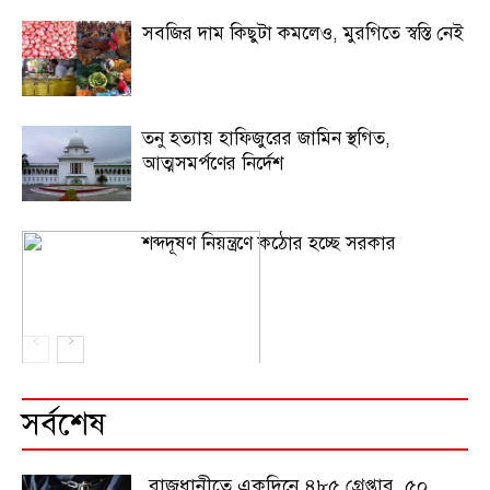
সবজির দাম কিছুটা কমলেও, মুরগিতে স্বস্তি নেই
তনু হত্যায় হাফিজুরের জামিন স্থগিত,
আত্মসমর্পণের নির্দেশ
শব্দদূষণ নিয়ন্ত্রণে কঠোর হচ্ছে সরকার
সর্বশেষ
রাজধানীতে একদিনে ৪৮৫ গ্রেপ্তার, ৫০