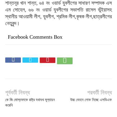
শান্তনূর খান শান্ত, ৬৪ নং ওয়ার্ড যুবলীগের সাধারণ সম্পাদক এস
এম সোহেল, ৬৬ নং ওয়ার্ড যুবলীগের সভাপতি রাসেল ভুঁইয়াসহ
স্থানীয় আওয়ামী লীগ, যুবলীগ, শ্রমিক লীগ,কৃষক লীগ,ছাত্রলীগের
নেতৃবৃন্দ।
Facebook Comments Box
পূর্ববর্তী নিবন্ধ
পরবর্তী নিবন্ধ
কে জি মোস্তফাকে রাষ্ট্র যথাযথ মূল্যায়ন
উচ্চ বেতনে লোক নিচ্ছে এসডিএফ
করেনি