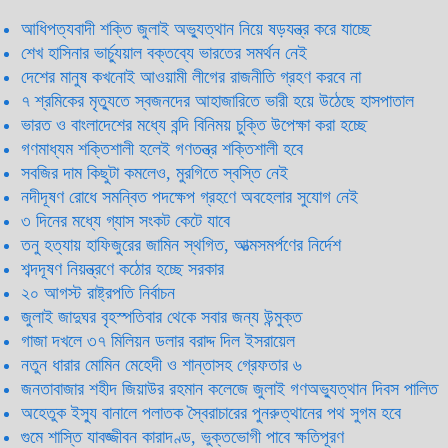
আধিপত্যবাদী শক্তি জুলাই অভ্যুত্থান নিয়ে ষড়যন্ত্র করে যাচ্ছে
শেখ হাসিনার ভার্চ্যুয়াল বক্তব্যে ভারতের সমর্থন নেই
দেশের মানুষ কখনোই আওয়ামী লীগের রাজনীতি গ্রহণ করবে না
৭ শ্রমিকের মৃত্যুতে স্বজনদের আহাজারিতে ভারী হয়ে উঠেছে হাসপাতাল
ভারত ও বাংলাদেশের মধ্যে বন্দি বিনিময় চুক্তি উপেক্ষা করা হচ্ছে
গণমাধ্যম শক্তিশালী হলেই গণতন্ত্র শক্তিশালী হবে
সবজির দাম কিছুটা কমলেও, মুরগিতে স্বস্তি নেই
নদীদূষণ রোধে সমন্বিত পদক্ষেপ গ্রহণে অবহেলার সুযোগ নেই
৩ দিনের মধ্যে গ্যাস সংকট কেটে যাবে
তনু হত্যায় হাফিজুরের জামিন স্থগিত, আত্মসমর্পণের নির্দেশ
শব্দদূষণ নিয়ন্ত্রণে কঠোর হচ্ছে সরকার
২০ আগস্ট রাষ্ট্রপতি নির্বাচন
জুলাই জাদুঘর বৃহস্পতিবার থেকে সবার জন্য উন্মুক্ত
গাজা দখলে ৩৭ মিলিয়ন ডলার বরাদ্দ দিল ইসরায়েল
নতুন ধারার মোমিন মেহেদী ও শান্তাসহ গ্রেফতার ৬
জনতাবাজার শহীদ জিয়াউর রহমান কলেজে জুলাই গণঅভ্যুত্থান দিবস পালিত
অহেতুক ইস্যু বানালে পলাতক স্বৈরাচারের পুনরুত্থানের পথ সুগম হবে
গুমে শাস্তি যাবজ্জীবন কারাদণ্ড, ভুক্তভোগী পাবে ক্ষতিপূরণ