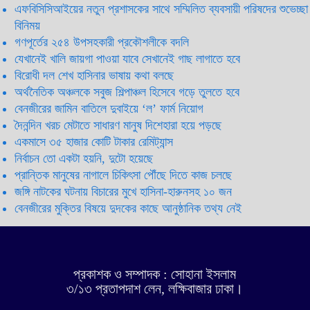
এফবিসিসিআইয়ের নতুন প্রশাসকের সাথে সম্মিলিত ব্যবসায়ী পরিষদের শুভেচ্ছা
বিনিময়
গণপূর্তের ২৫৪ উপসহকারী প্রকৌশলীকে বদলি
যেখানেই খালি জায়গা পাওয়া যাবে সেখানেই গাছ লাগাতে হবে
বিরোধী দল শেখ হাসিনার ভাষায় কথা বলছে
অর্থনৈতিক অঞ্চলকে সবুজ শিল্পাঞ্চল হিসেবে গড়ে তুলতে হবে
বেনজীরের জামিন বাতিলে দুবাইয়ে ‌‘ল’ ফার্ম নিয়োগ
দৈনন্দিন খরচ মেটাতে সাধারণ মানুষ দিশেহারা হয়ে পড়ছে
একমাসে ৩৫ হাজার কোটি টাকার রেমিট্যান্স
নির্বাচন তো একটা হয়নি, দুটো হয়েছে
প্রান্তিক মানুষের নাগালে চিকিৎসা পৌঁছে দিতে কাজ চলছে
জঙ্গি নাটকের ঘটনায় বিচারের মুখে হাসিনা-হারুনসহ ১০ জন
বেনজীরের মুক্তির বিষয়ে দুদকের কাছে আনুষ্ঠানিক তথ্য নেই
প্রকাশক ও সম্পাদক : সোহানা ইসলাম
৩/১৩ প্রতাপদাশ লেন, লক্ষিবাজার ঢাকা।