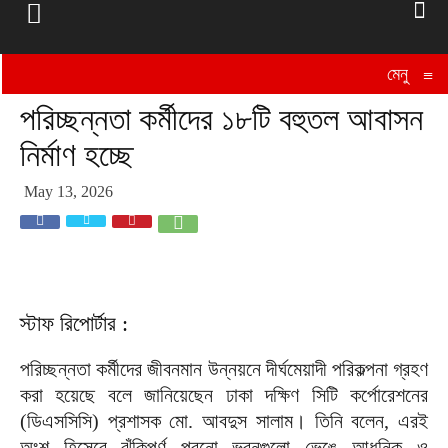
মেনু
≡
পরিচ্ছন্নতা কর্মীদের ১৮টি বহুতল আবাসন
নির্মাণ হচ্ছে
May 13, 2026
স্টাফ রিপোর্টার :
পরিচ্ছন্নতা কর্মীদের জীবনমান উন্নয়নে দীর্ঘমেয়াদী পরিকল্পনা গ্রহণ
করা হয়েছে বলে জানিয়েছেন ঢাকা দক্ষিণ সিটি কর্পোরেশনের
(ডিএসসিসি) প্রশাসক মো. আবদুস সালাম। তিনি বলেন, এরই
অংশ হিসেবে ঝুঁকিপূর্ণ পুরনো ভবনগুলো ভেঙে আধুনিক ও