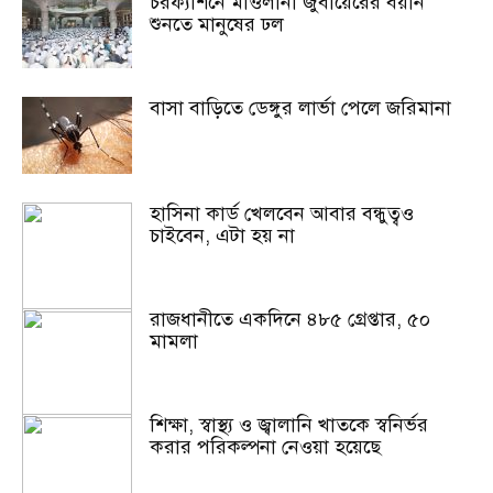
চরফ্যাশনে মাওলানা জুবায়েরের বয়ান
শুনতে মানুষের ঢল
বাসা বাড়িতে ডেঙ্গুর লার্ভা পেলে জরিমানা
হাসিনা কার্ড খেলবেন আবার বন্ধুত্বও
চাইবেন, এটা হয় না
রাজধানীতে একদিনে ৪৮৫ গ্রেপ্তার, ৫০
মামলা
শিক্ষা, স্বাস্থ্য ও জ্বালানি খাতকে স্বনির্ভর
করার পরিকল্পনা নেওয়া হয়েছে