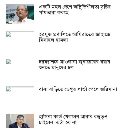
একটি মহল দেশে অস্থিতিশীলতা সৃষ্টির
পাঁয়তারা করছে
হরমুজ প্রণালিতে আমিরাতের জাহাজে
মিসাইল হামলা
চরফ্যাশনে মাওলানা জুবায়েরের বয়ান
শুনতে মানুষের ঢল
বাসা বাড়িতে ডেঙ্গুর লার্ভা পেলে জরিমানা
হাসিনা কার্ড খেলবেন আবার বন্ধুত্বও
চাইবেন, এটা হয় না