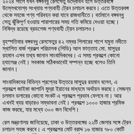
২০২৪ সালে যখন বঙ্গবন্ধু রেলসেতু উদ্বোধন হলে উত্তরবঙ্গে
উল্লেখযোগ্য সংখ্যায় পণ্যবাহী ট্রেন চলাচল করবে। এতে উত্তরবঙ্গ
থেকে সহজে পণ্য পরিবহন করা যাবে রাজধানীতে। বর্তমানে বঙ্গবন্ধু
সেতু ঝুঁকিপূর্ণ হওয়ায় পারাপারের সময় গতি কমিয়ে দেওয়া হচ্ছে।
নিষিদ্ধ রয়েছে ব্রডগেজ পণ্যবাহী ট্রেন চলাচলও।
বৃহস্পতিবার বঙ্গবন্ধু রেলসেতুর ৪২ নম্বর পিলারের পাশে যমুনা নদীতে
স্থাপিত বার্জ প্রকল্প পরিচালক (পিডি) আল ফাত্তাহ মো. মাসুদুর
রহমান এসব তথ্য জানান সাংবাদিকদের। এ সময় প্রকল্পে কোনো
চ্যালেঞ্জ নেই। সবকাজ সঠিকভাবেই সম্পন্ন হচ্ছে বলেও তিনি
জানান।
সাংবাদিকদের বিভিন্ন প্রশ্নের উত্তরে মাসুদুর রহমান বলেন, এ
প্রকল্পে জাইকা জাপানি মুদ্রা ইয়ানের মাধ্যমে অর্থায়ন করছে। সেজন্য
চলমান ডলারের কোনো সংকট এ প্রকল্পে প্রভাব ফেলবে না। আর
এখনই ব্যয় বাড়ারও সম্ভাবনা নেই। প্রকল্পে ১০০০ হাজার শ্রমিক
কাজ করছে, যার মধ্যে ৩০০ জন বিদেশি।
রেল মন্ত্রণালয় জানিয়েছে, ঢাকা ও উত্তরবঙ্গের ২২টি জেলার সঙ্গে ট্রেন
চলাচল সহজ করবে। এ প্রকল্পের মোট বরাদ্দ ১৬ হাজার ৭৮০ কোটি