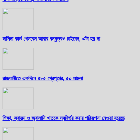
হাসিনা কার্ড খেলবেন আবার বন্ধুত্বও চাইবেন, এটা হয় না
রাজধানীতে একদিনে ৪৮৫ গ্রেপ্তার, ৫০ মামলা
শিক্ষা, স্বাস্থ্য ও জ্বালানি খাতকে স্বনির্ভর করার পরিকল্পনা নেওয়া হয়েছে