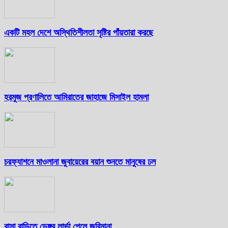
একটি মহল দেশে অস্থিতিশীলতা সৃষ্টির পাঁয়তারা করছে
হরমুজ প্রণালিতে আমিরাতের জাহাজে মিসাইল হামলা
চরফ্যাশনে মাওলানা জুবায়েরের বয়ান শুনতে মানুষের ঢল
বাসা বাড়িতে ডেঙ্গুর লার্ভা পেলে জরিমানা