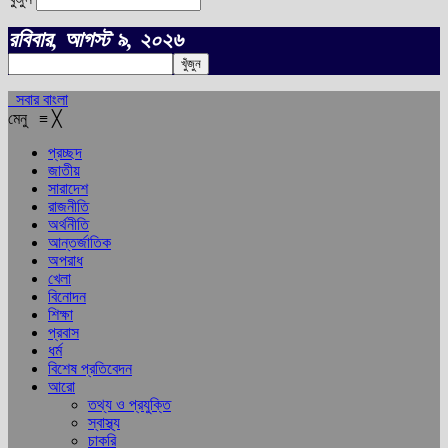
রবিবার, আগস্ট ৯, ২০২৬
সবার বাংলা
মেনু
≡
╳
প্রচ্ছদ
জাতীয়
সারাদেশ
রাজনীতি
অর্থনীতি
আন্তর্জাতিক
অপরাধ
খেলা
বিনোদন
শিক্ষা
প্রবাস
ধর্ম
বিশেষ প্রতিবেদন
আরো
তথ্য ও প্রযুক্তি
স্বাস্থ্য
চাকরি