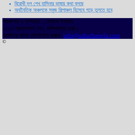
বিরোধী দল শেখ হাসিনার ভাষায় কথা বলছে
অর্থনৈতিক অঞ্চলকে সবুজ শিল্পাঞ্চল হিসেবে গড়ে তুলতে হবে
প্রকাশক ও সম্পাদক : সোহানা ইসলাম
৩/১৩ প্রতাপদাশ লেন, লক্ষিবাজার ঢাকা।
আমাদের সাথে যোগাযোগ করুন:
info@sabarbangla.com
©