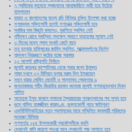
৭ শ্রমিকের মৃত্যুতে স্বজনদের আহাজারিতে ভারী হয়ে উঠেছে
হাসপাতাল
ভারত ও বাংলাদেশের মধ্যে বন্দি বিনিময় চুক্তি উপেক্ষা করা হচ্ছে
গণমাধ্যম শক্তিশালী হলেই গণতন্ত্র শক্তিশালী হবে
সবজির দাম কিছুটা কমলেও, মুরগিতে স্বস্তি নেই
নদীদূষণ রোধে সমন্বিত পদক্ষেপ গ্রহণে অবহেলার সুযোগ নেই
৩ দিনের মধ্যে গ্যাস সংকট কেটে যাবে
তনু হত্যায় হাফিজুরের জামিন স্থগিত, আত্মসমর্পণের নির্দেশ
শব্দদূষণ নিয়ন্ত্রণে কঠোর হচ্ছে সরকার
২০ আগস্ট রাষ্ট্রপতি নির্বাচন
জুলাই জাদুঘর বৃহস্পতিবার থেকে সবার জন্য উন্মুক্ত
গাজা দখলে ৩৭ মিলিয়ন ডলার বরাদ্দ দিল ইসরায়েল
নতুন ধারার মোমিন মেহেদী ও শান্তাসহ গ্রেফতার ৬
জনতাবাজার শহীদ জিয়াউর রহমান কলেজে জুলাই গণঅভ্যুত্থান দিবস
পালিত
অহেতুক ইস্যু বানালে পলাতক স্বৈরাচারের পুনরুত্থানের পথ সুগম হবে
গুমে শাস্তি যাবজ্জীবন কারাদণ্ড, ভুক্তভোগী পাবে ক্ষতিপূরণ
এফবিসিসিআইয়ের নতুন প্রশাসকের সাথে সম্মিলিত ব্যবসায়ী পরিষদের
শুভেচ্ছা বিনিময়
গণপূর্তের ২৫৪ উপসহকারী প্রকৌশলীকে বদলি
যেখানেই খালি জায়গা পাওয়া যাবে সেখানেই গাছ লাগাতে হবে