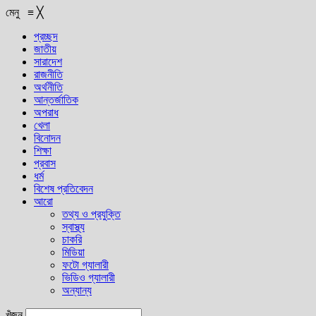
মেনু
≡
╳
প্রচ্ছদ
জাতীয়
সারাদেশ
রাজনীতি
অর্থনীতি
আন্তর্জাতিক
অপরাধ
খেলা
বিনোদন
শিক্ষা
প্রবাস
ধর্ম
বিশেষ প্রতিবেদন
আরো
তথ্য ও প্রযুক্তি
স্বাস্থ্য
চাকরি
মিডিয়া
ফটো গ্যালারী
ভিডিও গ্যালারী
অন্যান্য
খুঁজুন