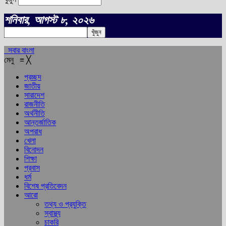
শনিবার, আগস্ট ৮, ২০২৬
সবার বাংলা
মেনু
≡
╳
প্রচ্ছদ
জাতীয়
সারাদেশ
রাজনীতি
অর্থনীতি
আন্তর্জাতিক
অপরাধ
খেলা
বিনোদন
শিক্ষা
প্রবাস
ধর্ম
বিশেষ প্রতিবেদন
আরো
তথ্য ও প্রযুক্তি
স্বাস্থ্য
চাকরি