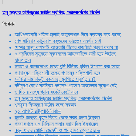
তনু হত্যায় হাফিজুরের জামিন স্থগিত, আত্মসমর্পণের নির্দেশ
শিরোনাম
আধিপত্যবাদী শক্তি জুলাই অভ্যুত্থান নিয়ে ষড়যন্ত্র করে যাচ্ছে
শেখ হাসিনার ভার্চ্যুয়াল বক্তব্যে ভারতের সমর্থন নেই
দেশের মানুষ কখনোই আওয়ামী লীগের রাজনীতি গ্রহণ করবে না
৭ শ্রমিকের মৃত্যুতে স্বজনদের আহাজারিতে ভারী হয়ে উঠেছে
হাসপাতাল
ভারত ও বাংলাদেশের মধ্যে বন্দি বিনিময় চুক্তি উপেক্ষা করা হচ্ছে
গণমাধ্যম শক্তিশালী হলেই গণতন্ত্র শক্তিশালী হবে
সবজির দাম কিছুটা কমলেও, মুরগিতে স্বস্তি নেই
নদীদূষণ রোধে সমন্বিত পদক্ষেপ গ্রহণে অবহেলার সুযোগ নেই
৩ দিনের মধ্যে গ্যাস সংকট কেটে যাবে
তনু হত্যায় হাফিজুরের জামিন স্থগিত, আত্মসমর্পণের নির্দেশ
শব্দদূষণ নিয়ন্ত্রণে কঠোর হচ্ছে সরকার
২০ আগস্ট রাষ্ট্রপতি নির্বাচন
জুলাই জাদুঘর বৃহস্পতিবার থেকে সবার জন্য উন্মুক্ত
গাজা দখলে ৩৭ মিলিয়ন ডলার বরাদ্দ দিল ইসরায়েল
নতুন ধারার মোমিন মেহেদী ও শান্তাসহ গ্রেফতার ৬