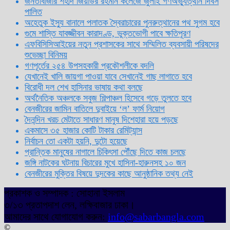
জনতাবাজার শহীদ জিয়াউর রহমান কলেজে জুলাই গণঅভ্যুত্থান দিবস
পালিত
অহেতুক ইস্যু বানালে পলাতক স্বৈরাচারের পুনরুত্থানের পথ সুগম হবে
গুমে শাস্তি যাবজ্জীবন কারাদণ্ড, ভুক্তভোগী পাবে ক্ষতিপূরণ
এফবিসিসিআইয়ের নতুন প্রশাসকের সাথে সম্মিলিত ব্যবসায়ী পরিষদের
শুভেচ্ছা বিনিময়
গণপূর্তের ২৫৪ উপসহকারী প্রকৌশলীকে বদলি
যেখানেই খালি জায়গা পাওয়া যাবে সেখানেই গাছ লাগাতে হবে
বিরোধী দল শেখ হাসিনার ভাষায় কথা বলছে
অর্থনৈতিক অঞ্চলকে সবুজ শিল্পাঞ্চল হিসেবে গড়ে তুলতে হবে
বেনজীরের জামিন বাতিলে দুবাইয়ে ‌‘ল’ ফার্ম নিয়োগ
দৈনন্দিন খরচ মেটাতে সাধারণ মানুষ দিশেহারা হয়ে পড়ছে
একমাসে ৩৫ হাজার কোটি টাকার রেমিট্যান্স
নির্বাচন তো একটা হয়নি, দুটো হয়েছে
প্রান্তিক মানুষের নাগালে চিকিৎসা পৌঁছে দিতে কাজ চলছে
জঙ্গি নাটকের ঘটনায় বিচারের মুখে হাসিনা-হারুনসহ ১০ জন
বেনজীরের মুক্তির বিষয়ে দুদকের কাছে আনুষ্ঠানিক তথ্য নেই
প্রকাশক ও সম্পাদক : সোহানা ইসলাম
৩/১৩ প্রতাপদাশ লেন, লক্ষিবাজার ঢাকা।
আমাদের সাথে যোগাযোগ করুন:
info@sabarbangla.com
©