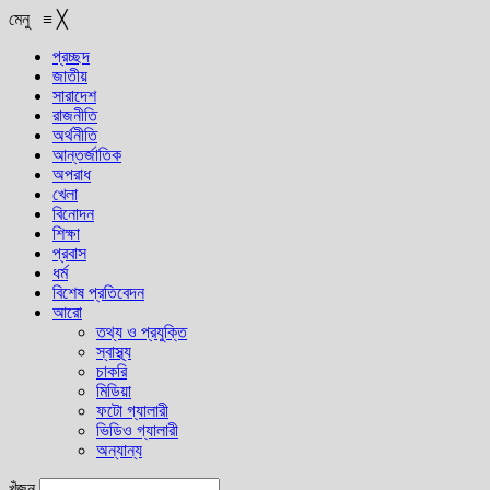
মেনু
≡
╳
প্রচ্ছদ
জাতীয়
সারাদেশ
রাজনীতি
অর্থনীতি
আন্তর্জাতিক
অপরাধ
খেলা
বিনোদন
শিক্ষা
প্রবাস
ধর্ম
বিশেষ প্রতিবেদন
আরো
তথ্য ও প্রযুক্তি
স্বাস্থ্য
চাকরি
মিডিয়া
ফটো গ্যালারী
ভিডিও গ্যালারী
অন্যান্য
খুঁজুন