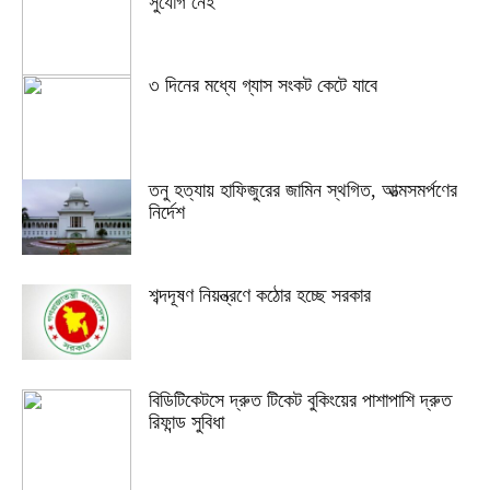
সুযোগ নেই
৩ দিনের মধ্যে গ্যাস সংকট কেটে যাবে
তনু হত্যায় হাফিজুরের জামিন স্থগিত, আত্মসমর্পণের
নির্দেশ
শব্দদূষণ নিয়ন্ত্রণে কঠোর হচ্ছে সরকার
বিডিটিকেটসে দ্রুত টিকেট বুকিংয়ের পাশাপাশি দ্রুত
রিফান্ড সুবিধা