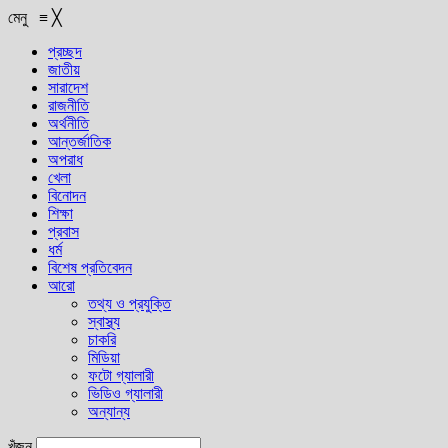
মেনু
≡
╳
প্রচ্ছদ
জাতীয়
সারাদেশ
রাজনীতি
অর্থনীতি
আন্তর্জাতিক
অপরাধ
খেলা
বিনোদন
শিক্ষা
প্রবাস
ধর্ম
বিশেষ প্রতিবেদন
আরো
তথ্য ও প্রযুক্তি
স্বাস্থ্য
চাকরি
মিডিয়া
ফটো গ্যালারী
ভিডিও গ্যালারী
অন্যান্য
খুঁজুন