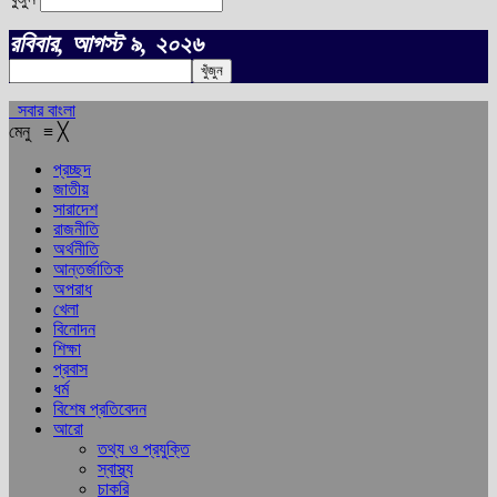
রবিবার, আগস্ট ৯, ২০২৬
সবার বাংলা
মেনু
≡
╳
প্রচ্ছদ
জাতীয়
সারাদেশ
রাজনীতি
অর্থনীতি
আন্তর্জাতিক
অপরাধ
খেলা
বিনোদন
শিক্ষা
প্রবাস
ধর্ম
বিশেষ প্রতিবেদন
আরো
তথ্য ও প্রযুক্তি
স্বাস্থ্য
চাকরি