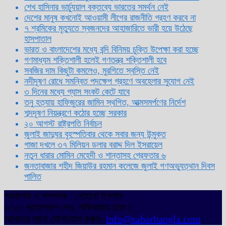
শেখ হাসিনার ভার্চ্যুয়াল বক্তব্যে ভারতের সমর্থন নেই
দেশের মানুষ কখনোই আওয়ামী লীগের রাজনীতি গ্রহণ করবে না
৭ শ্রমিকের মৃত্যুতে স্বজনদের আহাজারিতে ভারী হয়ে উঠেছে
হাসপাতাল
ভারত ও বাংলাদেশের মধ্যে বন্দি বিনিময় চুক্তি উপেক্ষা করা হচ্ছে
গণমাধ্যম শক্তিশালী হলেই গণতন্ত্র শক্তিশালী হবে
সবজির দাম কিছুটা কমলেও, মুরগিতে স্বস্তি নেই
নদীদূষণ রোধে সমন্বিত পদক্ষেপ গ্রহণে অবহেলার সুযোগ নেই
৩ দিনের মধ্যে গ্যাস সংকট কেটে যাবে
তনু হত্যায় হাফিজুরের জামিন স্থগিত, আত্মসমর্পণের নির্দেশ
শব্দদূষণ নিয়ন্ত্রণে কঠোর হচ্ছে সরকার
২০ আগস্ট রাষ্ট্রপতি নির্বাচন
জুলাই জাদুঘর বৃহস্পতিবার থেকে সবার জন্য উন্মুক্ত
গাজা দখলে ৩৭ মিলিয়ন ডলার বরাদ্দ দিল ইসরায়েল
নতুন ধারার মোমিন মেহেদী ও শান্তাসহ গ্রেফতার ৬
জনতাবাজার শহীদ জিয়াউর রহমান কলেজে জুলাই গণঅভ্যুত্থান দিবস
পালিত
প্রকাশক ও সম্পাদক : সোহানা ইসলাম
৩/১৩ প্রতাপদাশ লেন, লক্ষিবাজার ঢাকা।
আমাদের সাথে যোগাযোগ করুন:
info@sabarbangla.com