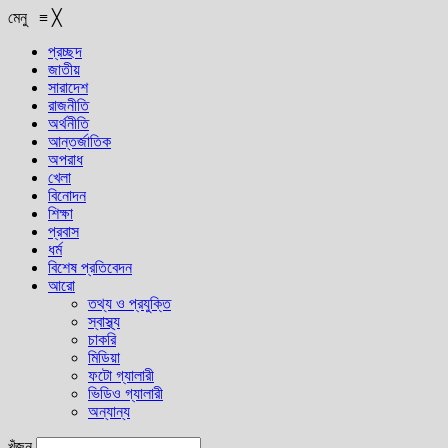
মেনু
≡
╳
প্রচ্ছদ
জাতীয়
সারাদেশ
রাজনীতি
অর্থনীতি
আন্তর্জাতিক
অপরাধ
খেলা
বিনোদন
শিক্ষা
প্রবাস
ধর্ম
বিশেষ প্রতিবেদন
আরো
তথ্য ও প্রযুক্তি
স্বাস্থ্য
চাকরি
মিডিয়া
ফটো গ্যালারী
ভিডিও গ্যালারী
অন্যান্য
খুঁজুন