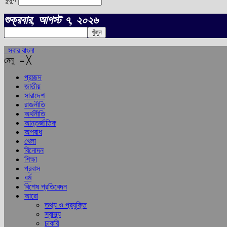
শুক্রবার, আগস্ট ৭, ২০২৬
সবার বাংলা
মেনু
≡
╳
প্রচ্ছদ
জাতীয়
সারাদেশ
রাজনীতি
অর্থনীতি
আন্তর্জাতিক
অপরাধ
খেলা
বিনোদন
শিক্ষা
প্রবাস
ধর্ম
বিশেষ প্রতিবেদন
আরো
তথ্য ও প্রযুক্তি
স্বাস্থ্য
চাকরি