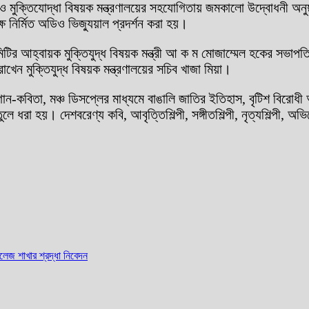
ত ও মুক্তিযোদ্ধা বিষয়ক মন্ত্রণালয়ের সহযোগিতায় জমকালো উদ্বোধনী অনু
ষে নির্মিত অডিও ভিজ্যুয়াল প্রদর্শন করা হয়।
মিটির আহ্বায়ক মুক্তিযুদ্ধ বিষয়ক মন্ত্রী আ ক ম মোজাম্মেল হকের সভাপতি
াখেন মুক্তিযুদ্ধ বিষয়ক মন্ত্রণালয়ের সচিব খাজা মিয়া।
 গান-কবিতা, মঞ্চ ডিসপ্লের মাধ্যমে বাঙালি জাতির ইতিহাস, বৃটিশ বিরোধী 
ান তুলে ধরা হয়। দেশবরেণ্য কবি, আবৃত্তিশিল্পী, সঙ্গীতশিল্পী, নৃত্যশিল
েজ শাখার শ্রদ্ধা নিবেদন