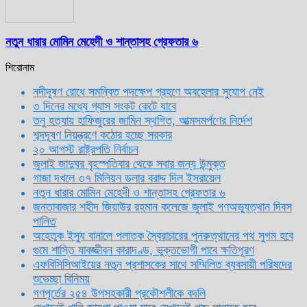
নতুন ধারার মোমিন মেহেদী ও শান্তাসহ গ্রেফতার ৬
শিরোনাম
নদীদূষণ রোধে সমন্বিত পদক্ষেপ গ্রহণে অবহেলার সুযোগ নেই
৩ দিনের মধ্যে গ্যাস সংকট কেটে যাবে
তনু হত্যায় হাফিজুরের জামিন স্থগিত, আত্মসমর্পণের নির্দেশ
শব্দদূষণ নিয়ন্ত্রণে কঠোর হচ্ছে সরকার
২০ আগস্ট রাষ্ট্রপতি নির্বাচন
জুলাই জাদুঘর বৃহস্পতিবার থেকে সবার জন্য উন্মুক্ত
গাজা দখলে ৩৭ মিলিয়ন ডলার বরাদ্দ দিল ইসরায়েল
নতুন ধারার মোমিন মেহেদী ও শান্তাসহ গ্রেফতার ৬
জনতাবাজার শহীদ জিয়াউর রহমান কলেজে জুলাই গণঅভ্যুত্থান দিবস
পালিত
অহেতুক ইস্যু বানালে পলাতক স্বৈরাচারের পুনরুত্থানের পথ সুগম হবে
গুমে শাস্তি যাবজ্জীবন কারাদণ্ড, ভুক্তভোগী পাবে ক্ষতিপূরণ
এফবিসিসিআইয়ের নতুন প্রশাসকের সাথে সম্মিলিত ব্যবসায়ী পরিষদের
শুভেচ্ছা বিনিময়
গণপূর্তের ২৫৪ উপসহকারী প্রকৌশলীকে বদলি