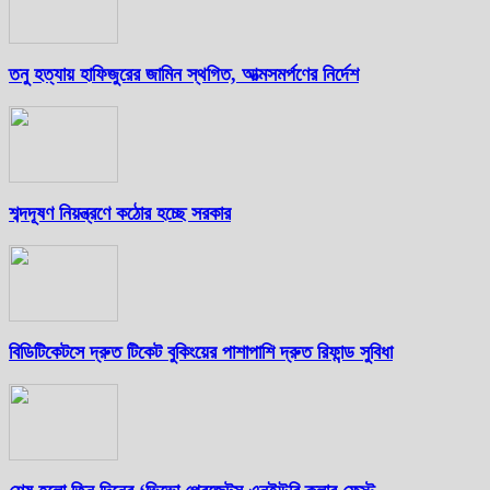
তনু হত্যায় হাফিজুরের জামিন স্থগিত, আত্মসমর্পণের নির্দেশ
শব্দদূষণ নিয়ন্ত্রণে কঠোর হচ্ছে সরকার
বিডিটিকেটসে দ্রুত টিকেট বুকিংয়ের পাশাপাশি দ্রুত রিফান্ড সুবিধা