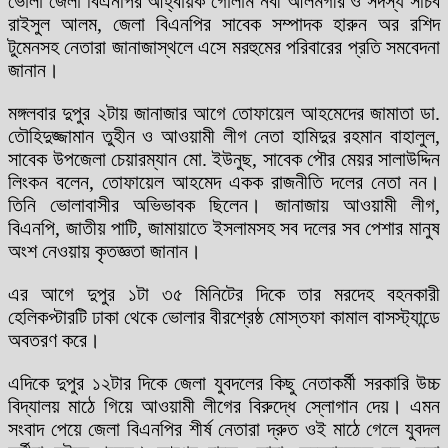
ভোলা জেলা বিএনপির আহ্বায়ক গোলাম নবী আলমগীর ও সদস্য সচিব
রাইসুল আলম, জেলা বিএনপির সাবেক সম্পাদক হারুন অর রশিদ
টুমেনসহ নেতারা জানাজাস্থলে এসে মরহুমের পরিবারের প্রতি সমবেদনা
জানান।
মঙ্গলবার দুপুর ২টায় জানাজার আগে তোফায়েল আহমেদের জামাতা ডা.
তৌহিদুজ্জামান তুহীন ও আওয়ামী লীগ নেতা হামিদুর রহমান বাহালুল,
সাবেক উপজেলা চেয়ারম্যান মো. ইউনুছ, সাবেক পৌর মেয়র সালাউদ্দিন
লিংকন বলেন, তোফায়েল আহমেদ একক রাজনীতি দলের নেতা নন।
তিনি ভোলাবাসীর অভিভাবক ছিলেন। জানাজায় আওয়ামী লীগ,
বিএনপি, জাতীয় পাটি, জামায়াতে ইসলামসহ সব দলের সব পেশার মানুষ
অংশ নেওয়ায় কৃতজ্ঞতা জানান।
এর আগে দুপুর ১টা ৩৫ মিনিটের দিকে তার মরদেহ বহনকারী
হেলিকপ্টারটি ঢাকা থেকে ভোলার বীরশ্রেষ্ঠ মোস্তফা কামাল বাসস্ট্যান্ডে
অবতরণ করে।
এদিকে দুপুর ১২টার দিকে জেলা যুবদলের কিছু নেতাকর্মী সরকারি উচ্চ
বিদ্যালয় মাঠে গিয়ে আওয়ামী লীগের বিরুদ্ধে স্লোগান দেয়। এমন
সংবাদ পেয়ে জেলা বিএনপির শীর্ষ নেতারা দ্রুত ওই মাঠে গেলে যুবদল