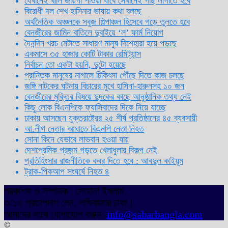
যেখানেই খালি জায়গা পাওয়া যাবে সেখানেই গাছ লাগাতে হবে
বিরোধী দল শেখ হাসিনার ভাষায় কথা বলছে
অর্থনৈতিক অঞ্চলকে সবুজ শিল্পাঞ্চল হিসেবে গড়ে তুলতে হবে
বেনজীরের জামিন বাতিলে দুবাইয়ে ‌‘ল’ ফার্ম নিয়োগ
দৈনন্দিন খরচ মেটাতে সাধারণ মানুষ দিশেহারা হয়ে পড়ছে
একমাসে ৩৫ হাজার কোটি টাকার রেমিট্যান্স
নির্বাচন তো একটা হয়নি, দুটো হয়েছে
প্রান্তিক মানুষের নাগালে চিকিৎসা পৌঁছে দিতে কাজ চলছে
জঙ্গি নাটকের ঘটনায় বিচারের মুখে হাসিনা-হারুনসহ ১০ জন
বেনজীরের মুক্তির বিষয়ে দুদকের কাছে আনুষ্ঠানিক তথ্য নেই
কিছু লোক বিএনপিকে ফ্যাসিবাদের দিকে নিয়ে যাচ্ছে
ঢাকায় আসছেন যুক্তরাষ্ট্রের ২৫ শীর্ষ প্রতিষ্ঠানের ৪৫ ব্যবসায়ী
আ.লীগ নেতার আঘাতে বিএনপি নেতা নিহত
সোনা কিনে যেভাবে লাভবান হওয়া যায়
দেশপ্রেমিক প্রজন্ম গড়তে খেলাধুলার বিকল্প নেই
প্রতিহিংসার রাজনীতিকে কবর দিতে হবে : আবদুল কাইয়ূম
ট্রাক-পিকআপ সংঘর্ষে নিহত ৪
প্রকাশক ও সম্পাদক : সোহানা ইসলাম
৩/১৩ প্রতাপদাশ লেন, লক্ষিবাজার ঢাকা।
আমাদের সাথে যোগাযোগ করুন:
info@sabarbangla.com
©