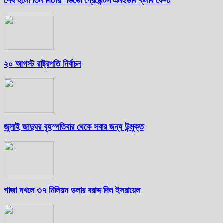
শেষ হলো তিন দিনের ‘ভিভো প্রেজেন্টস এনইউবি ক্লাব ফেস্ট
২০ আগস্ট রাষ্ট্রপতি নির্বাচন
জুলাই জাদুঘর বৃহস্পতিবার থেকে সবার জন্য উন্মুক্ত
গাজা দখলে ৩৭ মিলিয়ন ডলার বরাদ্দ দিল ইসরায়েল