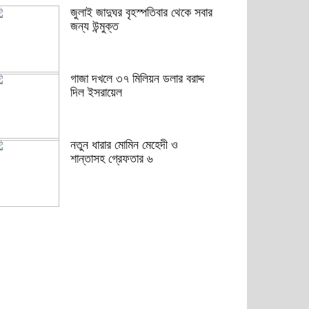
জুলাই জাদুঘর বৃহস্পতিবার থেকে সবার
জন্য উন্মুক্ত
গাজা দখলে ৩৭ মিলিয়ন ডলার বরাদ্দ
দিল ইসরায়েল
নতুন ধারার মোমিন মেহেদী ও
শান্তাসহ গ্রেফতার ৬