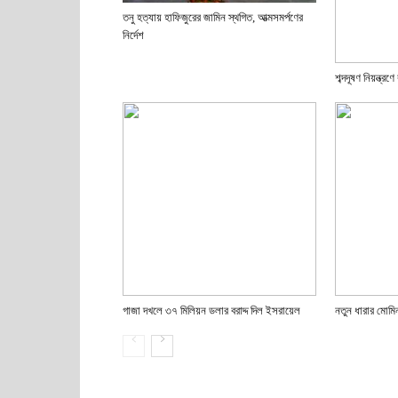
তনু হত্যায় হাফিজুরের জামিন স্থগিত, আত্মসমর্পণের
নির্দেশ
শব্দদূষণ নিয়ন্ত্
গাজা দখলে ৩৭ মিলিয়ন ডলার বরাদ্দ দিল ইসরায়েল
নতুন ধারার মোমি