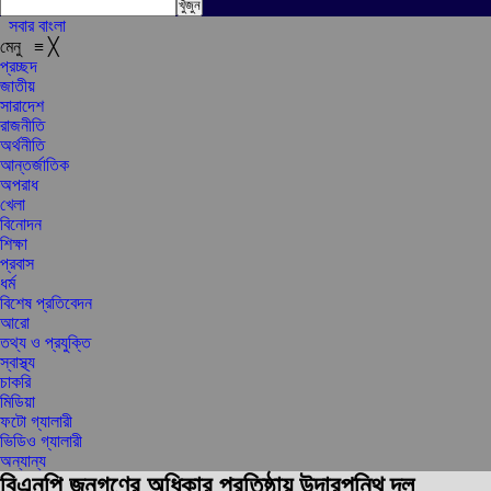
সবার বাংলা
মেনু
≡
╳
প্রচ্ছদ
জাতীয়
সারাদেশ
রাজনীতি
অর্থনীতি
আন্তর্জাতিক
অপরাধ
খেলা
বিনোদন
শিক্ষা
প্রবাস
ধর্ম
বিশেষ প্রতিবেদন
আরো
তথ্য ও প্রযুক্তি
স্বাস্থ্য
চাকরি
মিডিয়া
ফটো গ্যালারী
ভিডিও গ্যালারী
অন্যান্য
বিএনপি জনগণের অধিকার প্রতিষ্ঠায় উদারপন্থি দল