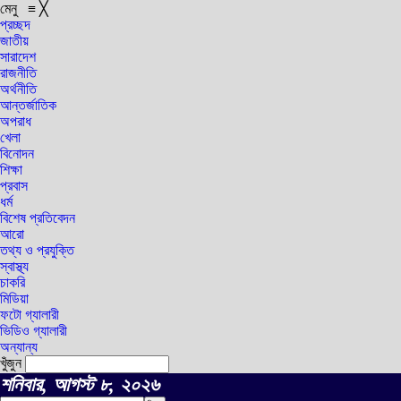
মেনু
≡
╳
প্রচ্ছদ
জাতীয়
সারাদেশ
রাজনীতি
অর্থনীতি
আন্তর্জাতিক
অপরাধ
খেলা
বিনোদন
শিক্ষা
প্রবাস
ধর্ম
বিশেষ প্রতিবেদন
আরো
তথ্য ও প্রযুক্তি
স্বাস্থ্য
চাকরি
মিডিয়া
ফটো গ্যালারী
ভিডিও গ্যালারী
অন্যান্য
খুঁজুন
শনিবার, আগস্ট ৮, ২০২৬