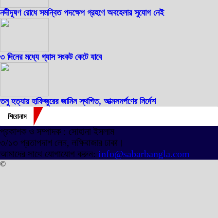
নদীদূষণ রোধে সমন্বিত পদক্ষেপ গ্রহণে অবহেলার সুযোগ নেই
৩ দিনের মধ্যে গ্যাস সংকট কেটে যাবে
তনু হত্যায় হাফিজুরের জামিন স্থগিত, আত্মসমর্পণের নির্দেশ
শিরোনাম
প্রকাশক ও সম্পাদক : সোহানা ইসলাম
৩/১৩ প্রতাপদাশ লেন, লক্ষিবাজার ঢাকা।
আমাদের সাথে যোগাযোগ করুন:
info@sabarbangla.com
©