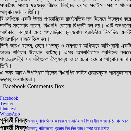
সংকটময় সময়ে ষড়যন্ত্রকারীদের চিহ্নিত করতে সবাইকে সজাগ থাকার
আহ্বান জানান তিনি।
বিএনপিকে একটি উদার গণতান্ত্রিক রাজনৈতিক দল হিসেবে উল্লেখ করে
দলটির মহাসচিব বলেন, বিএনপি কোনো বিপ্লবী দল নয়। এটি জনগণের
অধিকার, কল্যাণ এবং গণতান্ত্রিক মূল্যবোধ প্রতিষ্ঠায় নিবেদিত একটি
উদারপন্থি রাজনৈতিক দল।
তিনি আরও বলেন, দেশে গণতন্ত্র ও জনগণের অধিকারে অবিশ্বাসী একটি
অশুভ শক্তির উত্থান ঘটেছে। এসব অপশক্তিকে প্রতিহত করতে
গণতন্ত্রপন্থি সব শক্তিকে ঐক্যবদ্ধ ও সোচ্চার হওয়ার আহ্বান জানান
তিনি।
এ সময় আরও উপস্থিত ছিলেন বিএনপির ভাইস চেয়ারম্যান শামসুজ্জামান
দুদুসহ অন্যান্যরা।
Facebook Comments Box
Facebook
Twitter
Pinterest
WhatsApp
পূর্ববর্তী নিবন্ধ
জলবায়ু পরিবর্তনের ক্রমবর্ধমান অভিঘাত বিশ্ববাসীর জন্য কঠিন বাস্তবতা
পরবর্তী নিবন্ধ
জলবায়ু পরিবর্তনের প্রভাব দিন দিন আরও স্পষ্ট হয়ে উঠছে