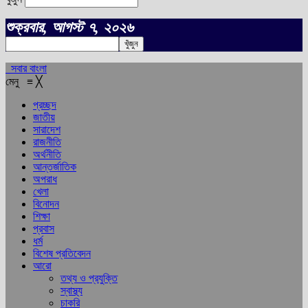
শুক্রবার, আগস্ট ৭, ২০২৬
সবার বাংলা
মেনু
≡
╳
প্রচ্ছদ
জাতীয়
সারাদেশ
রাজনীতি
অর্থনীতি
আন্তর্জাতিক
অপরাধ
খেলা
বিনোদন
শিক্ষা
প্রবাস
ধর্ম
বিশেষ প্রতিবেদন
আরো
তথ্য ও প্রযুক্তি
স্বাস্থ্য
চাকরি