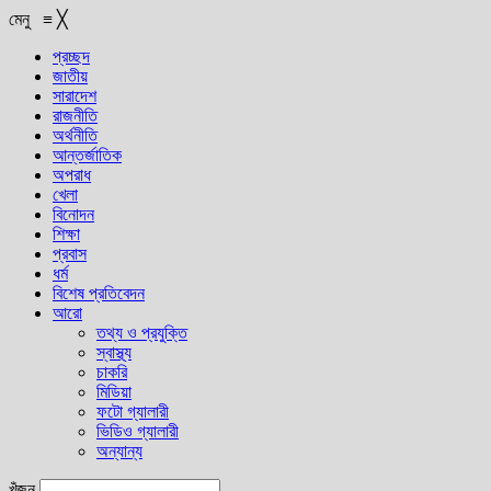
মেনু
≡
╳
প্রচ্ছদ
জাতীয়
সারাদেশ
রাজনীতি
অর্থনীতি
আন্তর্জাতিক
অপরাধ
খেলা
বিনোদন
শিক্ষা
প্রবাস
ধর্ম
বিশেষ প্রতিবেদন
আরো
তথ্য ও প্রযুক্তি
স্বাস্থ্য
চাকরি
মিডিয়া
ফটো গ্যালারী
ভিডিও গ্যালারী
অন্যান্য
খুঁজুন