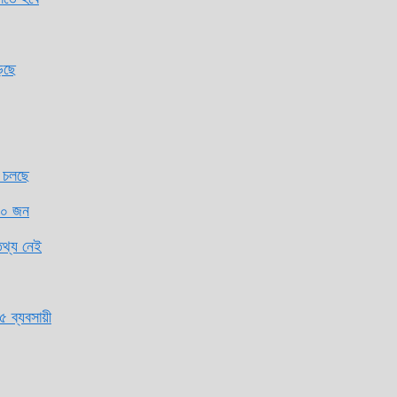
নেই
বসায়ী