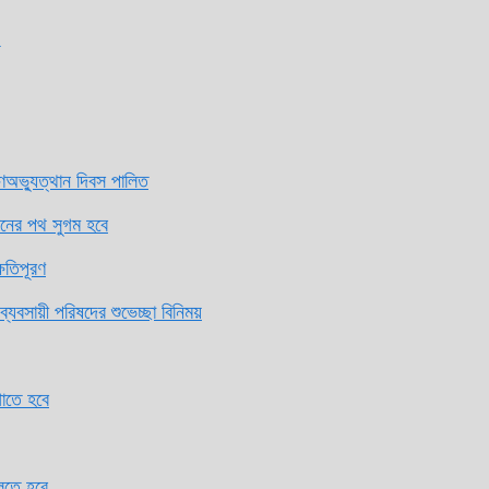
ত্থান দিবস পালিত
পথ সুগম হবে
রণ
ী পরিষদের শুভেচ্ছা বিনিময়
বে
বে