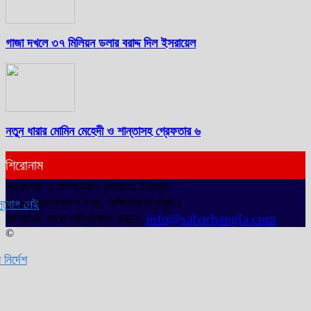
গাজা দখলে ৩৭ মিলিয়ন ডলার বরাদ্দ দিল ইসরায়েল
নতুন ধারার মোমিন মেহেদী ও শান্তাসহ গ্রেফতার ৬
শিরোনাম
প্রকাশক ও সম্পাদক : সোহানা ইসলাম
৩/১৩ প্রতাপদাশ লেন, লক্ষিবাজার ঢাকা।
 নেই
আমাদের সাথে যোগাযোগ করুন:
info@sabarbangla.com
©
শ