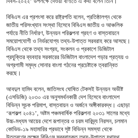
দিবস-২০২২’ উপলক্ষে দেওয়া বাণীতে এ কথা বলেন তিনি।
বিবিএস এর প্রশংসা করে রাষ্ট্রপতি বলেন, প্রতিষ্ঠালগ্ন থেকে
জাতীয় পরিসংখ্যান সংস্থা হিসেবে বিবিএস জাতীয় ও আঞ্চলিক
পর্যায়ে নীতি নির্ধারণ, উন্নয়ন পরিকল্পনা গ্রহণ ও বাস্তবায়নে
সময়োপযোগী ও নির্ভরযোগ্য তথ্য-উপাত্ত সরবরাহ করে আসছে।
বিবিএস থেকে তথ্য সংগ্রহ, সংকলন ও প্রকাশে ডিজিটাল
প্রযুক্তির ব্যবহার সরকারের ডিজিটাল বাংলাদেশ গড়ার প্রত্যয় ও
অগ্রগামী সমৃদ্ধ সোনার বাংলা গঠনের প্রচেষ্টাকে ত্বরান্বিত
করছে।
আবদুল হামিদ বলেন, জাতিসংঘ ঘোষিত টেকসই উন্নয়ন অভীষ্ট
(এসডিজি) ২০৩০ এর অনুসমর্থনকারী দেশ হিসেবে বাংলাদেশ
বিভিন্ন সূচক পরিমাপ, বাস্তবায়ন ও অর্জনে অঙ্গীকারবদ্ধ। এছাড়া
‘রূপকল্প ২০৪১’, অষ্টম পঞ্চমবার্ষিক পরিকল্পনা ২০৩১ সালের মধ্যে
উচ্চ-মধ্যম আয়ের দেশে রূপান্তর ও চরম দারিদ্র্য নিরসন, চলমান
কোভিড-১৯ মহামারির প্রভাবে সৃষ্ট বিভিন্ন সমস্যা থেকে
উত্তরণের লক্ষ্যে বিবিএস সরবরাহকৃত তথ্য-উপাত্ত যথাযথ