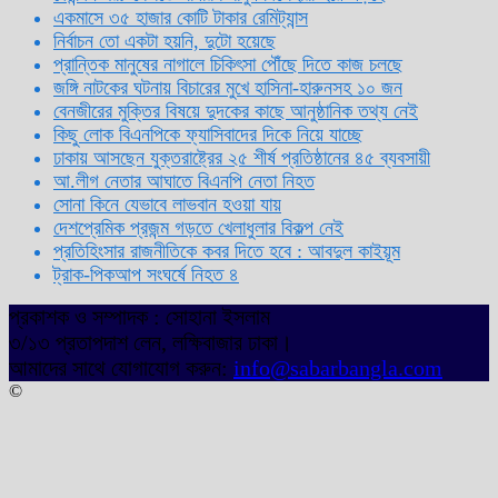
একমাসে ৩৫ হাজার কোটি টাকার রেমিট্যান্স
নির্বাচন তো একটা হয়নি, দুটো হয়েছে
প্রান্তিক মানুষের নাগালে চিকিৎসা পৌঁছে দিতে কাজ চলছে
জঙ্গি নাটকের ঘটনায় বিচারের মুখে হাসিনা-হারুনসহ ১০ জন
বেনজীরের মুক্তির বিষয়ে দুদকের কাছে আনুষ্ঠানিক তথ্য নেই
কিছু লোক বিএনপিকে ফ্যাসিবাদের দিকে নিয়ে যাচ্ছে
ঢাকায় আসছেন যুক্তরাষ্ট্রের ২৫ শীর্ষ প্রতিষ্ঠানের ৪৫ ব্যবসায়ী
আ.লীগ নেতার আঘাতে বিএনপি নেতা নিহত
সোনা কিনে যেভাবে লাভবান হওয়া যায়
দেশপ্রেমিক প্রজন্ম গড়তে খেলাধুলার বিকল্প নেই
প্রতিহিংসার রাজনীতিকে কবর দিতে হবে : আবদুল কাইয়ূম
ট্রাক-পিকআপ সংঘর্ষে নিহত ৪
প্রকাশক ও সম্পাদক : সোহানা ইসলাম
৩/১৩ প্রতাপদাশ লেন, লক্ষিবাজার ঢাকা।
আমাদের সাথে যোগাযোগ করুন:
info@sabarbangla.com
©