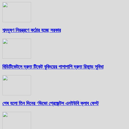
শব্দদূষণ নিয়ন্ত্রণে কঠোর হচ্ছে সরকার
বিডিটিকেটসে দ্রুত টিকেট বুকিংয়ের পাশাপাশি দ্রুত রিফান্ড সুবিধা
শেষ হলো তিন দিনের ‘ভিভো প্রেজেন্টস এনইউবি ক্লাব ফেস্ট