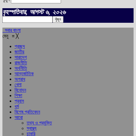
বৃহস্পতিবার, আগস্ট ৬, ২০২৬
সবার বাংলা
মেনু
≡
╳
প্রচ্ছদ
জাতীয়
সারাদেশ
রাজনীতি
অর্থনীতি
আন্তর্জাতিক
অপরাধ
খেলা
বিনোদন
শিক্ষা
প্রবাস
ধর্ম
বিশেষ প্রতিবেদন
আরো
তথ্য ও প্রযুক্তি
স্বাস্থ্য
চাকরি