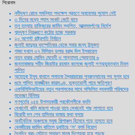
শিরোনাম
নদীদূষণ রোধে সমন্বিত পদক্ষেপ গ্রহণে অবহেলার সুযোগ নেই
৩ দিনের মধ্যে গ্যাস সংকট কেটে যাবে
তনু হত্যায় হাফিজুরের জামিন স্থগিত, আত্মসমর্পণের নির্দেশ
শব্দদূষণ নিয়ন্ত্রণে কঠোর হচ্ছে সরকার
২০ আগস্ট রাষ্ট্রপতি নির্বাচন
জুলাই জাদুঘর বৃহস্পতিবার থেকে সবার জন্য উন্মুক্ত
গাজা দখলে ৩৭ মিলিয়ন ডলার বরাদ্দ দিল ইসরায়েল
নতুন ধারার মোমিন মেহেদী ও শান্তাসহ গ্রেফতার ৬
জনতাবাজার শহীদ জিয়াউর রহমান কলেজে জুলাই গণঅভ্যুত্থান দিবস
পালিত
অহেতুক ইস্যু বানালে পলাতক স্বৈরাচারের পুনরুত্থানের পথ সুগম হবে
গুমে শাস্তি যাবজ্জীবন কারাদণ্ড, ভুক্তভোগী পাবে ক্ষতিপূরণ
এফবিসিসিআইয়ের নতুন প্রশাসকের সাথে সম্মিলিত ব্যবসায়ী পরিষদের
শুভেচ্ছা বিনিময়
গণপূর্তের ২৫৪ উপসহকারী প্রকৌশলীকে বদলি
যেখানেই খালি জায়গা পাওয়া যাবে সেখানেই গাছ লাগাতে হবে
বিরোধী দল শেখ হাসিনার ভাষায় কথা বলছে
অর্থনৈতিক অঞ্চলকে সবুজ শিল্পাঞ্চল হিসেবে গড়ে তুলতে হবে
বেনজীরের জামিন বাতিলে দুবাইয়ে ‌‘ল’ ফার্ম নিয়োগ
দৈনন্দিন খরচ মেটাতে সাধারণ মানুষ দিশেহারা হয়ে পড়ছে