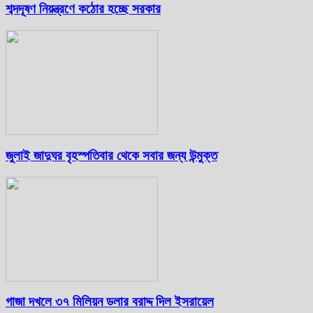
শব্দদূষণ নিয়ন্ত্রণে কঠোর হচ্ছে সরকার
জুলাই জাদুঘর বৃহস্পতিবার থেকে সবার জন্য উন্মুক্ত
গাজা দখলে ৩৭ মিলিয়ন ডলার বরাদ্দ দিল ইসরায়েল