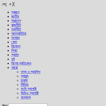
মেনু
≡
╳
প্রচ্ছদ
জাতীয়
সারাদেশ
রাজনীতি
অর্থনীতি
আন্তর্জাতিক
অপরাধ
খেলা
বিনোদন
শিক্ষা
প্রবাস
ধর্ম
বিশেষ প্রতিবেদন
আরো
তথ্য ও প্রযুক্তি
স্বাস্থ্য
চাকরি
মিডিয়া
ফটো গ্যালারী
ভিডিও গ্যালারী
অন্যান্য
খুঁজুন