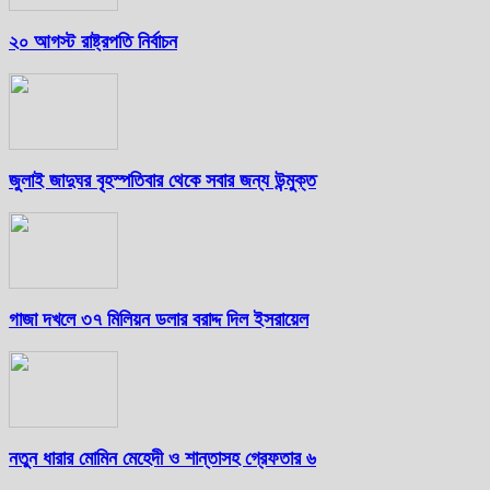
২০ আগস্ট রাষ্ট্রপতি নির্বাচন
জুলাই জাদুঘর বৃহস্পতিবার থেকে সবার জন্য উন্মুক্ত
গাজা দখলে ৩৭ মিলিয়ন ডলার বরাদ্দ দিল ইসরায়েল
নতুন ধারার মোমিন মেহেদী ও শান্তাসহ গ্রেফতার ৬