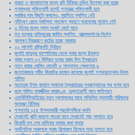
ভারত ও বাংলাদেশের মধ্যে বন্দি বিনিময় চুক্তি উপেক্ষা করা হচ্ছে
গণমাধ্যম শক্তিশালী হলেই গণতন্ত্র শক্তিশালী হবে
সবজির দাম কিছুটা কমলেও, মুরগিতে স্বস্তি নেই
নদীদূষণ রোধে সমন্বিত পদক্ষেপ গ্রহণে অবহেলার সুযোগ নেই
৩ দিনের মধ্যে গ্যাস সংকট কেটে যাবে
তনু হত্যায় হাফিজুরের জামিন স্থগিত, আত্মসমর্পণের নির্দেশ
শব্দদূষণ নিয়ন্ত্রণে কঠোর হচ্ছে সরকার
২০ আগস্ট রাষ্ট্রপতি নির্বাচন
জুলাই জাদুঘর বৃহস্পতিবার থেকে সবার জন্য উন্মুক্ত
গাজা দখলে ৩৭ মিলিয়ন ডলার বরাদ্দ দিল ইসরায়েল
নতুন ধারার মোমিন মেহেদী ও শান্তাসহ গ্রেফতার ৬
জনতাবাজার শহীদ জিয়াউর রহমান কলেজে জুলাই গণঅভ্যুত্থান দিবস
পালিত
অহেতুক ইস্যু বানালে পলাতক স্বৈরাচারের পুনরুত্থানের পথ সুগম হবে
গুমে শাস্তি যাবজ্জীবন কারাদণ্ড, ভুক্তভোগী পাবে ক্ষতিপূরণ
এফবিসিসিআইয়ের নতুন প্রশাসকের সাথে সম্মিলিত ব্যবসায়ী পরিষদের
শুভেচ্ছা বিনিময়
গণপূর্তের ২৫৪ উপসহকারী প্রকৌশলীকে বদলি
যেখানেই খালি জায়গা পাওয়া যাবে সেখানেই গাছ লাগাতে হবে
বিরোধী দল শেখ হাসিনার ভাষায় কথা বলছে
অর্থনৈতিক অঞ্চলকে সবুজ শিল্পাঞ্চল হিসেবে গড়ে তুলতে হবে