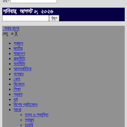
শনিবার, আগস্ট ৮, ২০২৬
সবার বাংলা
মেনু
≡
╳
প্রচ্ছদ
জাতীয়
সারাদেশ
রাজনীতি
অর্থনীতি
আন্তর্জাতিক
অপরাধ
খেলা
বিনোদন
শিক্ষা
প্রবাস
ধর্ম
বিশেষ প্রতিবেদন
আরো
তথ্য ও প্রযুক্তি
স্বাস্থ্য
চাকরি