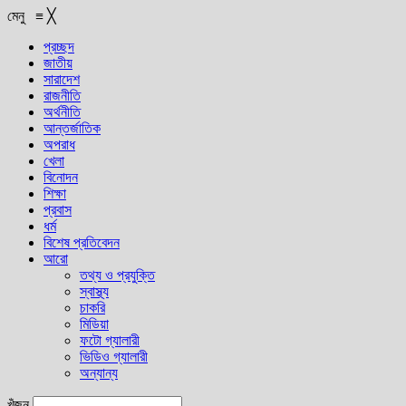
মেনু
≡
╳
প্রচ্ছদ
জাতীয়
সারাদেশ
রাজনীতি
অর্থনীতি
আন্তর্জাতিক
অপরাধ
খেলা
বিনোদন
শিক্ষা
প্রবাস
ধর্ম
বিশেষ প্রতিবেদন
আরো
তথ্য ও প্রযুক্তি
স্বাস্থ্য
চাকরি
মিডিয়া
ফটো গ্যালারী
ভিডিও গ্যালারী
অন্যান্য
খুঁজুন