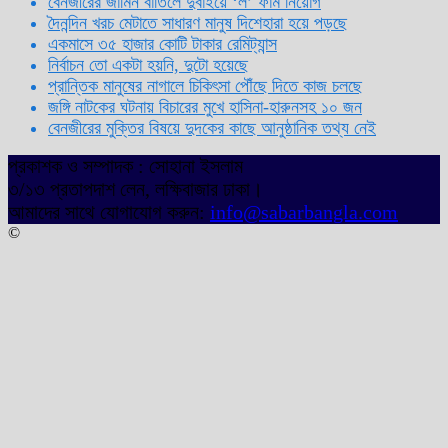
বেনজীরের জামিন বাতিলে দুবাইয়ে ‌‘ল’ ফার্ম নিয়োগ
দৈনন্দিন খরচ মেটাতে সাধারণ মানুষ দিশেহারা হয়ে পড়ছে
একমাসে ৩৫ হাজার কোটি টাকার রেমিট্যান্স
নির্বাচন তো একটা হয়নি, দুটো হয়েছে
প্রান্তিক মানুষের নাগালে চিকিৎসা পৌঁছে দিতে কাজ চলছে
জঙ্গি নাটকের ঘটনায় বিচারের মুখে হাসিনা-হারুনসহ ১০ জন
বেনজীরের মুক্তির বিষয়ে দুদকের কাছে আনুষ্ঠানিক তথ্য নেই
প্রকাশক ও সম্পাদক : সোহানা ইসলাম
৩/১৩ প্রতাপদাশ লেন, লক্ষিবাজার ঢাকা।
আমাদের সাথে যোগাযোগ করুন:
info@sabarbangla.com
©