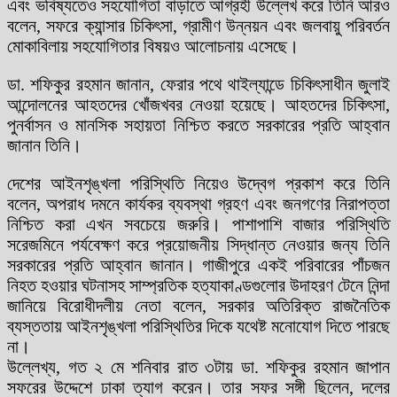
এবং ভবিষ্যতেও সহযোগিতা বাড়াতে আগ্রহী উল্লেখ করে তিনি আরও
বলেন, সফরে ক্যান্সার চিকিৎসা, গ্রামীণ উন্নয়ন এবং জলবায়ু পরিবর্তন
মোকাবিলায় সহযোগিতার বিষয়ও আলোচনায় এসেছে।
ডা. শফিকুর রহমান জানান, ফেরার পথে থাইল্যান্ডে চিকিৎসাধীন জুলাই
আন্দোলনের আহতদের খোঁজখবর নেওয়া হয়েছে। আহতদের চিকিৎসা,
পুনর্বাসন ও মানসিক সহায়তা নিশ্চিত করতে সরকারের প্রতি আহ্বান
জানান তিনি।
দেশের আইনশৃঙ্খলা পরিস্থিতি নিয়েও উদ্বেগ প্রকাশ করে তিনি
বলেন, অপরাধ দমনে কার্যকর ব্যবস্থা গ্রহণ এবং জনগণের নিরাপত্তা
নিশ্চিত করা এখন সবচেয়ে জরুরি। পাশাপাশি বাজার পরিস্থিতি
সরেজমিনে পর্যবেক্ষণ করে প্রয়োজনীয় সিদ্ধান্ত নেওয়ার জন্য তিনি
সরকারের প্রতি আহ্বান জানান। গাজীপুরে একই পরিবারের পাঁচজন
নিহত হওয়ার ঘটনাসহ সাম্প্রতিক হত্যাকাণ্ডগুলোর উদাহরণ টেনে নিন্দা
জানিয়ে বিরোধীদলীয় নেতা বলেন, সরকার অতিরিক্ত রাজনৈতিক
ব্যস্ততায় আইনশৃঙ্খলা পরিস্থিতির দিকে যথেষ্ট মনোযোগ দিতে পারছে
না।
উল্লেখ্য, গত ২ মে শনিবার রাত ৩টায় ডা. শফিকুর রহমান জাপান
সফরের উদ্দেশে ঢাকা ত্যাগ করেন। তার সফর সঙ্গী ছিলেন, দলের