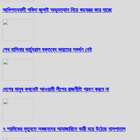
আধিপত্যবাদী শক্তি জুলাই অভ্যুত্থান নিয়ে ষড়যন্ত্র করে যাচ্ছে
শেখ হাসিনার ভার্চ্যুয়াল বক্তব্যে ভারতের সমর্থন নেই
দেশের মানুষ কখনোই আওয়ামী লীগের রাজনীতি গ্রহণ করবে না
৭ শ্রমিকের মৃত্যুতে স্বজনদের আহাজারিতে ভারী হয়ে উঠেছে হাসপাতাল