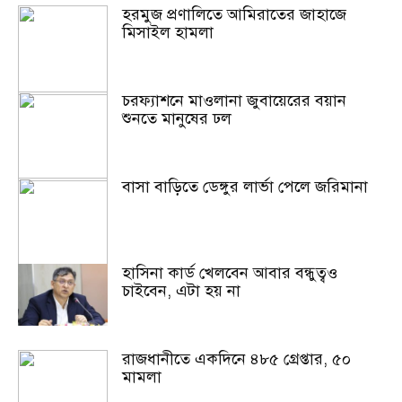
হরমুজ প্রণালিতে আমিরাতের জাহাজে
মিসাইল হামলা
চরফ্যাশনে মাওলানা জুবায়েরের বয়ান
শুনতে মানুষের ঢল
বাসা বাড়িতে ডেঙ্গুর লার্ভা পেলে জরিমানা
হাসিনা কার্ড খেলবেন আবার বন্ধুত্বও
চাইবেন, এটা হয় না
রাজধানীতে একদিনে ৪৮৫ গ্রেপ্তার, ৫০
মামলা