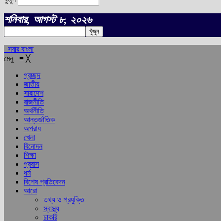
শনিবার, আগস্ট ৮, ২০২৬
সবার বাংলা
মেনু
≡
╳
প্রচ্ছদ
জাতীয়
সারাদেশ
রাজনীতি
অর্থনীতি
আন্তর্জাতিক
অপরাধ
খেলা
বিনোদন
শিক্ষা
প্রবাস
ধর্ম
বিশেষ প্রতিবেদন
আরো
তথ্য ও প্রযুক্তি
স্বাস্থ্য
চাকরি