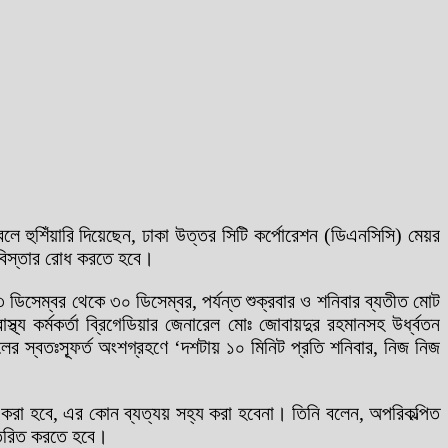
লে হুশিঁয়ারি দিয়েছেন, ঢাকা উত্তর সিটি কর্পোরেশন (ডিএনসিসি) মেয়র
শবিস্তার রোধ করতে হবে।
িসেম্বর থেকে ৩০ ডিসেম্বর, পর্যন্ত শুক্রবার ও শনিবার ব্যতীত মোট
স্থ্য কর্মকর্তা ব্রিগেডিয়ার জেনারেল মোঃ জোবায়দুর রহমানসহ উর্ধ্বতন
লের স্বতঃস্ফূর্ত অংশগ্রহণে ‘দশটায় ১০ মিনিট প্রতি শনিবার, নিজ নিজ
াঠ করা হবে, এর কোন ব্যত্যয় সহ্য করা হবেনা। তিনি বলেন, অপরিকল্পিত
ন্তরিত করতে হবে।