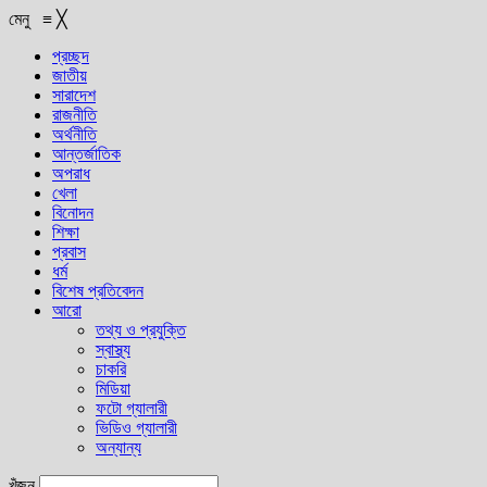
মেনু
≡
╳
প্রচ্ছদ
জাতীয়
সারাদেশ
রাজনীতি
অর্থনীতি
আন্তর্জাতিক
অপরাধ
খেলা
বিনোদন
শিক্ষা
প্রবাস
ধর্ম
বিশেষ প্রতিবেদন
আরো
তথ্য ও প্রযুক্তি
স্বাস্থ্য
চাকরি
মিডিয়া
ফটো গ্যালারী
ভিডিও গ্যালারী
অন্যান্য
খুঁজুন