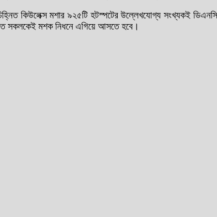
হ্নিত কিউলেক্স মশার ৯২৫টি হটস্পটের উল্লেখযোগ্য সংখ্যকই ডিএনসিসি
্তিগত সকলকেই মশক নিধনে এগিয়ে আসতে হবে।