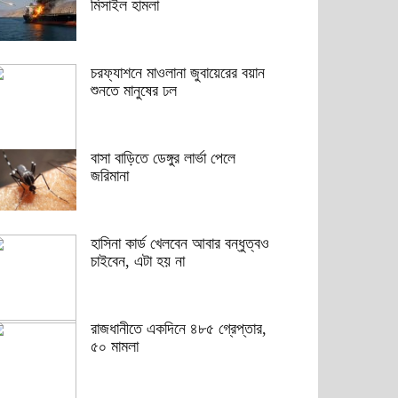
মিসাইল হামলা
চরফ্যাশনে মাওলানা জুবায়েরের বয়ান
শুনতে মানুষের ঢল
বাসা বাড়িতে ডেঙ্গুর লার্ভা পেলে
জরিমানা
হাসিনা কার্ড খেলবেন আবার বন্ধুত্বও
চাইবেন, এটা হয় না
রাজধানীতে একদিনে ৪৮৫ গ্রেপ্তার,
৫০ মামলা