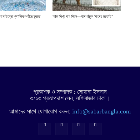
াণ মাইক্রোপ্লাস্টিক শরীরে ঢুকছে
আজ বিশ্ব বাঘ দিবস—বাঘ বাঁচুক ‘বাঘের মতোই’
প্রকাশক ও সম্পাদক : সোহানা ইসলাম
৩/১৩ প্রতাপদাশ লেন, লক্ষিবাজার ঢাকা।
আমাদের সাথে যোগাযোগ করুন:
info@sabarbangla.com