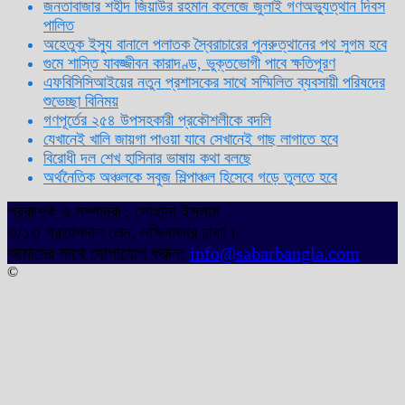
জনতাবাজার শহীদ জিয়াউর রহমান কলেজে জুলাই গণঅভ্যুত্থান দিবস
পালিত
অহেতুক ইস্যু বানালে পলাতক স্বৈরাচারের পুনরুত্থানের পথ সুগম হবে
গুমে শাস্তি যাবজ্জীবন কারাদণ্ড, ভুক্তভোগী পাবে ক্ষতিপূরণ
এফবিসিসিআইয়ের নতুন প্রশাসকের সাথে সম্মিলিত ব্যবসায়ী পরিষদের
শুভেচ্ছা বিনিময়
গণপূর্তের ২৫৪ উপসহকারী প্রকৌশলীকে বদলি
যেখানেই খালি জায়গা পাওয়া যাবে সেখানেই গাছ লাগাতে হবে
বিরোধী দল শেখ হাসিনার ভাষায় কথা বলছে
অর্থনৈতিক অঞ্চলকে সবুজ শিল্পাঞ্চল হিসেবে গড়ে তুলতে হবে
প্রকাশক ও সম্পাদক : সোহানা ইসলাম
৩/১৩ প্রতাপদাশ লেন, লক্ষিবাজার ঢাকা।
আমাদের সাথে যোগাযোগ করুন:
info@sabarbangla.com
©