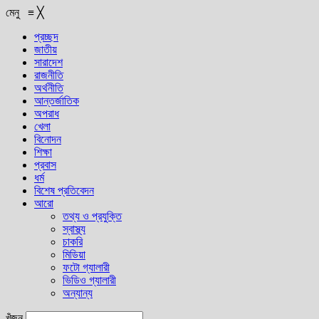
মেনু
≡
╳
প্রচ্ছদ
জাতীয়
সারাদেশ
রাজনীতি
অর্থনীতি
আন্তর্জাতিক
অপরাধ
খেলা
বিনোদন
শিক্ষা
প্রবাস
ধর্ম
বিশেষ প্রতিবেদন
আরো
তথ্য ও প্রযুক্তি
স্বাস্থ্য
চাকরি
মিডিয়া
ফটো গ্যালারী
ভিডিও গ্যালারী
অন্যান্য
খুঁজুন