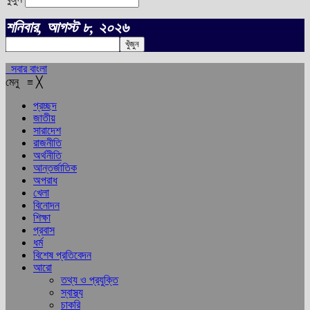
শনিবার, আগস্ট ৮, ২০২৬
সবার বাংলা
মেনু
≡
╳
প্রচ্ছদ
জাতীয়
সারাদেশ
রাজনীতি
অর্থনীতি
আন্তর্জাতিক
অপরাধ
খেলা
বিনোদন
শিক্ষা
প্রবাস
ধর্ম
বিশেষ প্রতিবেদন
আরো
তথ্য ও প্রযুক্তি
স্বাস্থ্য
চাকরি