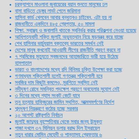
চরফ্যাশনে মাওলানা জুবায়েরের বয়ান শুনতে মানুষের ঢল
বাসা বাড়িতে ডেঙ্গুর লার্ভা পেলে জরিমানা
হাসিনা কার্ড খেলবেন আবার বন্ধুত্বও চাইবেন, এটা হয় না
রাজধানীতে একদিনে ৪৮৫ গ্রেপ্তার, ৫০ মামলা
শিক্ষা, স্বাস্থ্য ও জ্বালানি খাতকে স্বনির্ভর করার পরিকল্পনা নেওয়া হয়েছে
আধিপত্যবাদী শক্তি জুলাই অভ্যুত্থান নিয়ে ষড়যন্ত্র করে যাচ্ছে
শেখ হাসিনার ভার্চ্যুয়াল বক্তব্যে ভারতের সমর্থন নেই
দেশের মানুষ কখনোই আওয়ামী লীগের রাজনীতি গ্রহণ করবে না
৭ শ্রমিকের মৃত্যুতে স্বজনদের আহাজারিতে ভারী হয়ে উঠেছে
হাসপাতাল
ভারত ও বাংলাদেশের মধ্যে বন্দি বিনিময় চুক্তি উপেক্ষা করা হচ্ছে
গণমাধ্যম শক্তিশালী হলেই গণতন্ত্র শক্তিশালী হবে
সবজির দাম কিছুটা কমলেও, মুরগিতে স্বস্তি নেই
নদীদূষণ রোধে সমন্বিত পদক্ষেপ গ্রহণে অবহেলার সুযোগ নেই
৩ দিনের মধ্যে গ্যাস সংকট কেটে যাবে
তনু হত্যায় হাফিজুরের জামিন স্থগিত, আত্মসমর্পণের নির্দেশ
শব্দদূষণ নিয়ন্ত্রণে কঠোর হচ্ছে সরকার
২০ আগস্ট রাষ্ট্রপতি নির্বাচন
জুলাই জাদুঘর বৃহস্পতিবার থেকে সবার জন্য উন্মুক্ত
গাজা দখলে ৩৭ মিলিয়ন ডলার বরাদ্দ দিল ইসরায়েল
নতুন ধারার মোমিন মেহেদী ও শান্তাসহ গ্রেফতার ৬