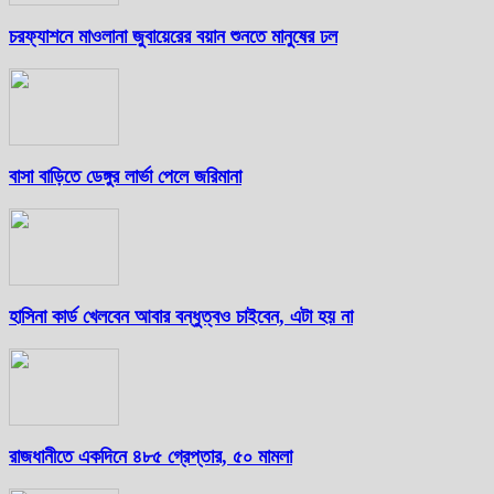
চরফ্যাশনে মাওলানা জুবায়েরের বয়ান শুনতে মানুষের ঢল
বাসা বাড়িতে ডেঙ্গুর লার্ভা পেলে জরিমানা
হাসিনা কার্ড খেলবেন আবার বন্ধুত্বও চাইবেন, এটা হয় না
রাজধানীতে একদিনে ৪৮৫ গ্রেপ্তার, ৫০ মামলা