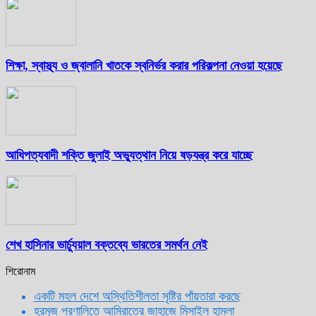
শিক্ষা, স্বাস্থ্য ও জ্বালানি খাতকে স্বনির্ভর করার পরিকল্পনা নেওয়া হয়েছে
আধিপত্যবাদী শক্তি জুলাই অভ্যুত্থান নিয়ে ষড়যন্ত্র করে যাচ্ছে
শেখ হাসিনার ভার্চ্যুয়াল বক্তব্যে ভারতের সমর্থন নেই
শিরোনাম
একটি মহল দেশে অস্থিতিশীলতা সৃষ্টির পাঁয়তারা করছে
হরমুজ প্রণালিতে আমিরাতের জাহাজে মিসাইল হামলা